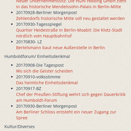
Neuer Unternehmenssitz: Die HGHI Holding GmbH zieht
in das historische Mendelssohn-Palais in Berlin-Mitte
20170928-Berliner Morgenpost
Zehlendorfs historische Mitte soll neu gestaltet werden
20170930-Tagesspiegel
Quartier Heidestraße in Berlin-Moabit: Die Klotz-Stadt
nördlich vom Hauptbahnhof
20170830- LZ
Bertelsmann baut neue Außenstelle in Berlin
Humboldforum/ Einheitsdenkmal
20170908-Die Tagespost
Wo sich die Geister scheiden
20170910-volksstimme
Das heimliche Einheitsdenkmal
20170917-BZ
Chef der Preußen-Stiftung wehrt sich gegen Dauerkritik
am Humboldt-Forum
20170930-Berliner Morgenpost
Am Berliner Schloss entsteht ein neuer Zugang zur
Spree
Kultur/Diverses