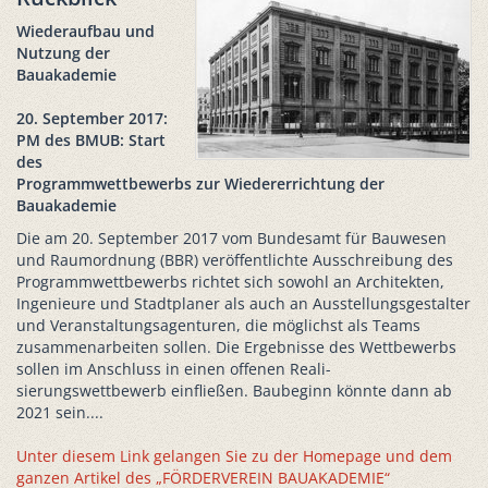
Wiederaufbau und
Nutzung der
Bauakademie
20. September 2017:
PM des BMUB: Start
des
Programmwettbewerbs zur Wiedererrichtung der
Bauakademie
Die am 20. September 2017 vom Bundesamt für Bauwesen
und Raum­ord­nung (BBR) veröffentlichte Ausschreibung des
Pro­gramm­wettbewerbs richtet sich sowohl an Architekten,
Ingenieure und Stadtplaner als auch an Ausstellungs­ge­stalter
und Veranstaltungsagenturen, die möglichst als Teams
zusammenarbeiten sollen. Die Ergebnisse des Wett­bewerbs
sollen im Anschluss in einen offenen Reali­
sierungswettbewerb einfließen. Baubeginn könnte dann ab
2021 sein....
Unter diesem Link gelangen Sie zu der Homepage und dem
ganzen Artikel des „FÖRDERVEREIN BAUAKADEMIE“