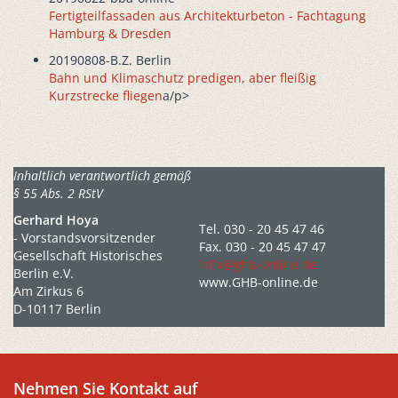
Fertigteilfassaden aus Architekturbeton - Fachtagung
Hamburg & Dresden
20190808-B.Z. Berlin
Bahn und Klimaschutz predigen, aber fleißig
Kurzstrecke fliegen
a/p>
Inhaltlich verantwortlich gemäß
§ 55 Abs. 2 RStV
Gerhard Hoya
Tel. 030 - 20 45 47 46
- Vorstandsvorsitzender
Fax. 030 - 20 45 47 47
Gesellschaft Historisches
info@ghb-online.de
Berlin e.V.
www.GHB-online.de
Am Zirkus 6
D-10117 Berlin
Nehmen Sie Kontakt auf