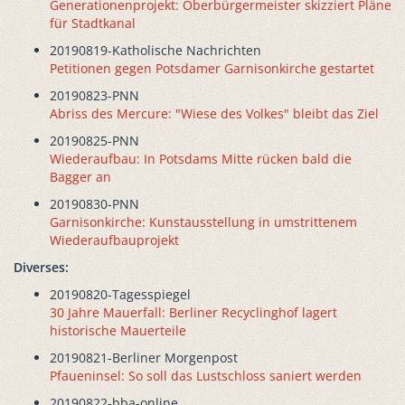
Generationenprojekt: Oberbürgermeister skizziert Pläne
für Stadtkanal
20190819-Katholische Nachrichten
Petitionen gegen Potsdamer Garnisonkirche gestartet
20190823-PNN
Abriss des Mercure: "Wiese des Volkes" bleibt das Ziel
20190825-PNN
Wiederaufbau: In Potsdams Mitte rücken bald die
Bagger an
20190830-PNN
Garnisonkirche: Kunstausstellung in umstrittenem
Wiederaufbauprojekt
Diverses:
20190820-Tagesspiegel
30 Jahre Mauerfall: Berliner Recyclinghof lagert
historische Mauerteile
20190821-Berliner Morgenpost
Pfaueninsel: So soll das Lustschloss saniert werden
20190822-bba-online