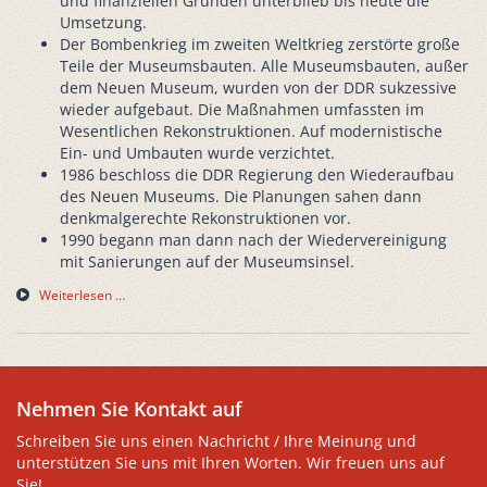
und finanziellen Gründen unterblieb bis heute die
Umsetzung.
Der Bombenkrieg im zweiten Weltkrieg zerstörte große
Teile der Museumsbauten. Alle Museumsbauten, außer
dem Neuen Museum, wurden von der DDR sukzessive
wieder aufgebaut. Die Maßnahmen umfassten im
Wesentlichen Rekonstruktionen. Auf modernistische
Ein- und Umbauten wurde verzichtet.
1986 beschloss die DDR Regierung den Wiederaufbau
des Neuen Museums. Die Planungen sahen dann
denkmalgerechte Rekonstruktionen vor.
1990 begann man dann nach der Wiedervereinigung
mit Sanierungen auf der Museumsinsel.
Weiterlesen …
Nehmen Sie Kontakt auf
Schreiben Sie uns einen Nachricht / Ihre Meinung und
unterstützen Sie uns mit Ihren Worten. Wir freuen uns auf
Sie!