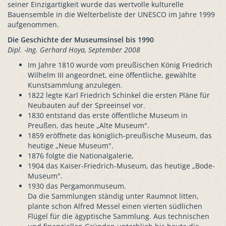
seiner Einzigartigkeit wurde das wertvolle kulturelle
Bauensemble in die Welterbeliste der UNESCO im Jahre 1999
aufgenommen.
Die Geschichte der Museumsinsel bis 1990
Dipl. -Ing. Gerhard Hoya, September 2008
Im Jahre 1810 wurde vom preußischen König Friedrich
Wilhelm III angeordnet, eine öffentliche, gewählte
Kunstsammlung anzulegen.
1822 legte Karl Friedrich Schinkel die ersten Pläne für
Neubauten auf der Spreeinsel vor.
1830 entstand das erste öffentliche Museum in
Preußen, das heute „Alte Museum".
1859 eröffnete das königlich-preußische Museum, das
heutige „Neue Museum".
1876 folgte die Nationalgalerie,
1904 das Kaiser-Friedrich-Museum, das heutige „Bode-
Museum".
1930 das Pergamonmuseum.
Da die Sammlungen ständig unter Raumnot litten,
plante schon Alfred Messel einen vierten südlichen
Flügel für die ägyptische Sammlung. Aus technischen