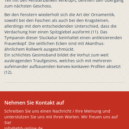
Teil mit den Fensterbänken verkröpft, definiert den Übergang
zum nächsten Geschoss.
Bei den Fenstern wiederholt sich die Art der Ornamentik,
sowohl bei den Faschen als auch bei den Kragsteinen,
allerdings mit dem entscheidenden Unterschied, dass die
Verdachung hier einen Spitzgiebel ausformt (11). Das
Tympanon dieser Stuckatur beinhaltet einen antikisierenden
Frauenkopf. Die seitlichen Ecken sind mit Akanthus-
ähnlichem Rollwerk ausgeschmückt.
Ein schlichtes Gesimsband bildet die Vorhut zum weit
auskragenden Traufgesims, welches sich mit mehreren
aufeinander aufbauenden konvex-konkaven Profilen absetzt
(12).
Nehmen Sie Kontakt auf
Schreiben Sie uns einen Nachricht / Ihre Meinung und
unterstützen Sie uns mit Ihren Worten. Wir freuen uns auf
Sie!
info@ghb-online.de