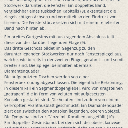
Stockwerk darunter, die Fenster. Ein doppeltes Band,
vergleichbar eines tuskischen Kapitells (8), akzentuiert die
ziegelsichtigen Achsen und vermittelt so den Eindruck von
Lisenen. Die Fensterstürze setzen sich mit einem reliefierten
Band nach hinten ab.
Ein breites Gurtgesims mit auskragendem Abschluss teilt
diese von der darüber liegenden Etage (9).
Das dritte Geschoss bildet im Gegenzug zu den
darunterliegenden Stockwerken nur noch Fensterspiegel aus,
welche, wie bereits in der zweiten Etage, gerahmt – und somit
breiter sind. Die Spiegel beinhalten abermals
Diamantenquader.
Die aufgeputzten Faschen werden von einer
Fensterbekrönung abgeschlossen. Die eigentliche Bekrönung,
in diesem Fall ein Segmentbogengiebel, wird von Kragsteinen
„getragen“, die in Form von Voluten mit aufgesetzten
Konsolen gestaltet sind. Die Voluten sind zudem von einem
verkröpften Akanthusblatt geschmückt. Ein Diamantenquader
ziert den zwischen den Konsolen liegenden, oberen Spiegel.
Die Tympana sind zur Gänze mit Rocaillen ausgefüllt (10).
Ein doppeltes Gesimsband, bei dem sich der obere, konvexe