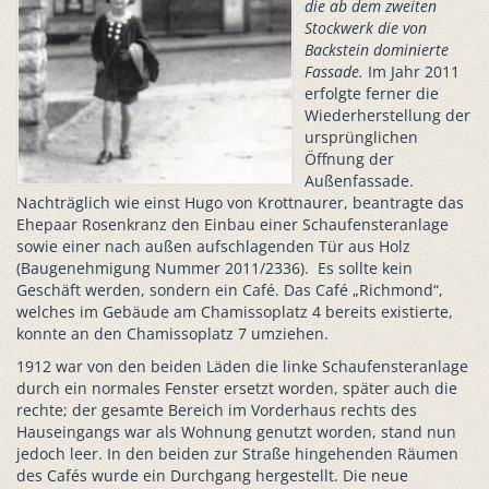
die ab dem zweiten
Stockwerk die von
Backstein dominierte
Fassade.
Im Jahr 2011
erfolgte ferner die
Wiederherstellung der
ursprünglichen
Öffnung der
Außenfassade.
Nachträglich wie einst Hugo von Krottnaurer, beantragte das
Ehepaar Rosenkranz den Einbau einer Schaufensteranlage
sowie einer nach außen aufschlagenden Tür aus Holz
(Baugenehmigung Nummer 2011/2336). Es sollte kein
Geschäft werden, sondern ein Café. Das Café „Richmond“,
welches im Gebäude am Chamissoplatz 4 bereits existierte,
konnte an den Chamissoplatz 7 umziehen.
1912 war von den beiden Läden die linke Schaufensteranlage
durch ein normales Fenster ersetzt worden, später auch die
rechte; der gesamte Bereich im Vorderhaus rechts des
Hauseingangs war als Wohnung genutzt worden, stand nun
jedoch leer. In den beiden zur Straße hingehenden Räumen
des Cafés wurde ein Durchgang hergestellt. Die neue