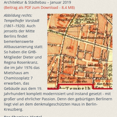
Architektur & Städtebau – Januar 2019
(Beitrag als PDF zum Download - 8,4 MB)
Abbildung rechts:
Tempelhofer Vorstadt
(1861–1920).
Auch
jenseits der Mitte
Berlins findet
bemerkenswerte
Altbausanierung statt:
So haben die GHB-
Mitglieder Dieter und
Regina Rosenkranz,
die im Jahr 1976 das
Mietshaus am
Chamissoplatz 7
erwarben, das
Gebäude aus dem 19.
Jahrhundert komplett modernisiert und instand gesetzt - mit
großer und ehrlicher Passion. Denn den gebürtigen Berlinern
liegt viel an dem denkmalgeschützten Haus in Berlin-
Kreuzberg.