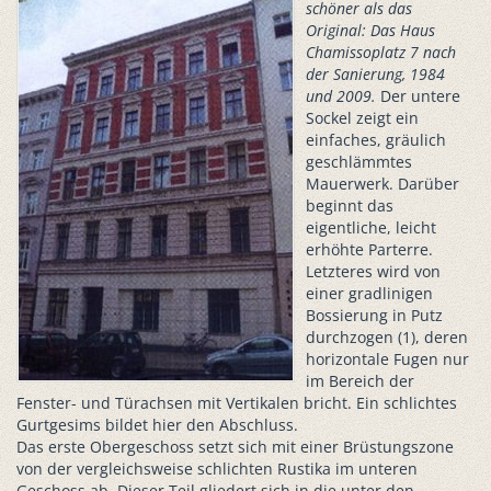
schöner als das
Original: Das Haus
Chamissoplatz 7 nach
der Sanierung, 1984
und 2009.
Der untere
Sockel zeigt ein
einfaches, gräulich
geschlämmtes
Mauerwerk. Darüber
beginnt das
eigentliche, leicht
erhöhte Parterre.
Letzteres wird von
einer gradlinigen
Bossierung in Putz
durchzogen (1), deren
horizontale Fugen nur
im Bereich der
Fenster- und Türachsen mit Vertikalen bricht. Ein schlichtes
Gurtgesims bildet hier den Abschluss.
Das erste Obergeschoss setzt sich mit einer Brüstungszone
von der vergleichsweise schlichten Rustika im unteren
Geschoss ab. Dieser Teil gliedert sich in die unter den