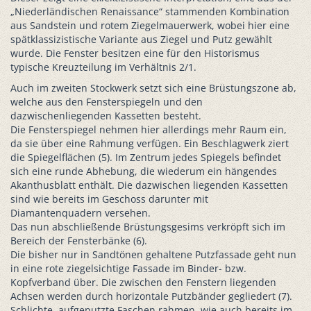
„Niederländischen Renaissance“ stammenden Kombination
aus Sandstein und rotem Ziegelmauerwerk, wobei hier eine
spätklassizistische Variante aus Ziegel und Putz gewählt
wurde. Die Fenster besitzen eine für den Historismus
typische Kreuzteilung im Verhältnis 2/1.
Auch im zweiten Stockwerk setzt sich eine Brüstungszone ab,
welche aus den Fensterspiegeln und den
dazwischenliegenden Kassetten besteht.
Die Fensterspiegel nehmen hier allerdings mehr Raum ein,
da sie über eine Rahmung verfügen. Ein Beschlagwerk ziert
die Spiegelflächen (5). Im Zentrum jedes Spiegels befindet
sich eine runde Abhebung, die wiederum ein hängendes
Akanthusblatt enthält. Die dazwischen liegenden Kassetten
sind wie bereits im Geschoss darunter mit
Diamantenquadern versehen.
Das nun abschließende Brüstungsgesims verkröpft sich im
Bereich der Fensterbänke (6).
Die bisher nur in Sandtönen gehaltene Putzfassade geht nun
in eine rote ziegelsichtige Fassade im Binder- bzw.
Kopfverband über. Die zwischen den Fenstern liegenden
Achsen werden durch horizontale Putzbänder gegliedert (7).
Schlichte, aufgeputzte Faschen rahmen, wie auch bereits im