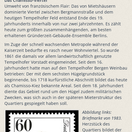
Das Chamisso-Viertel
Umweht von französischem Flair: Das von Mietshäusern
dominierte Viertel zwischen Bergmannstraße und dem
heutigen Tempelhofer Feld entstand Ende des 19.
Jahrhunderts innerhalb von nur zwei Jahrzehnten. Es zählt
heute zum größten zusammenhängenden, am besten
erhaltenen Gründerzeit-Gebäude-Ensemble Berlins.
Im Zuge der schnell wachsenden Metropole während der
Kaiserzeit bedurfte es rasch neuer Wohnviertel. So wurde
1861 die damals vor allem landwirtschaftlich genutzte
Tempelhofer Vorstadt eingemeindet. Seit dem 16.
Jahrhundert hatte man auf den Tempelhofer Bergen Weinbau
betrieben: Der mit dem sechsten Hügelgrundstück
beginnende, bis 1718 kurfürstliche Abschnitt bildet das heute
als Chamisso-Kiez bekannte Areal. Seit dem 18. Jahrhundert
diente das Gebiet rund um den Hügel zudem militärischen
Zwecken, was sich auch in der späteren Mieterstruktur des
Quartiers gespiegelt haben soll.
Abbildung links:
Briefmarke von 1983.
Herzstück des
Quartiers bildet der