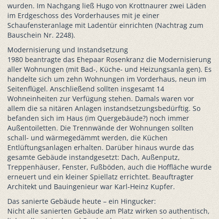
wurden. Im Nachgang ließ Hugo von Krottnaurer zwei Läden
im Erdgeschoss des Vorderhauses mit je einer
Schaufensteranlage mit Ladentür einrichten (Nachtrag zum
Bauschein Nr. 2248).
Modernisierung und Instandsetzung
1980 beantragte das Ehepaar Rosenkranz die Modernisierung
aller Wohnungen (mit Bad-, Küche- und Heizungsanla gen). Es
handelte sich um zehn Wohnungen im Vorderhaus, neun im
Seitenflügel. Anschließend sollten insgesamt 14
Wohneinheiten zur Verfügung stehen. Damals waren vor
allem die sa nitären Anlagen instandsetzungsbedürftig. So
befanden sich im Haus (im Quergebäude?) noch immer
Außentoiletten. Die Trennwände der Wohnungen sollten
schall- und wärmegedämmt werden, die Küchen
Entlüftungsanlagen erhalten. Darüber hinaus wurde das
gesamte Gebäude instandgesetzt: Dach, Außenputz,
Treppenhäuser, Fenster, Fußböden, auch die Hoffläche wurde
erneuert und ein kleiner Spiellatz errichtet. Beauftragter
Architekt und Bauingenieur war Karl-Heinz Kupfer.
Das sanierte Gebäude heute – ein Hingucker:
Nicht alle sanierten Gebäude am Platz wirken so authentisch,