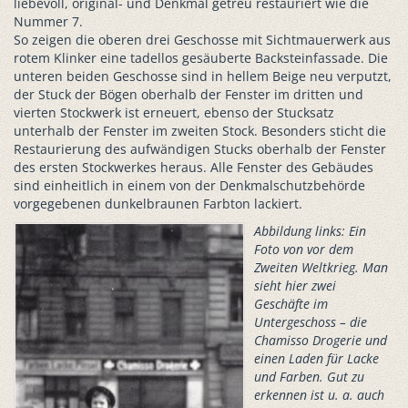
liebevoll, original- und Denkmal getreu restauriert wie die
Nummer 7.
So zeigen die oberen drei Geschosse mit Sichtmauerwerk aus
rotem Klinker eine tadellos gesäuberte Backsteinfassade. Die
unteren beiden Geschosse sind in hellem Beige neu verputzt,
der Stuck der Bögen oberhalb der Fenster im dritten und
vierten Stockwerk ist erneuert, ebenso der Stucksatz
unterhalb der Fenster im zweiten Stock. Besonders sticht die
Restaurierung des aufwändigen Stucks oberhalb der Fenster
des ersten Stockwerkes heraus. Alle Fenster des Gebäudes
sind einheitlich in einem von der Denkmalschutzbehörde
vorgegebenen dunkelbraunen Farbton lackiert.
Abbildung links: Ein
Foto von vor dem
Zweiten Weltkrieg. Man
sieht hier zwei
Geschäfte im
Untergeschoss – die
Chamisso Drogerie und
einen Laden für Lacke
und Farben. Gut zu
erkennen ist u. a. auch