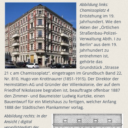
Abbildung links:
Chamissoplatz 4
Entstehung im 19.
Jahrhundert. Wie den
Akten der „Örtlichen
Straßenbau-Polizei-
Verwaltung Abth. I zu
Berlin“ aus dem 19.
Jahrhundert zu
entnehmen ist,
gehörte das
Grundstück „Strasse
21 c am Chamissoplatz“, eingetragen im Grundbuch Band 22,
Nr. 810, Hugo von Krottnaurer (1851-1915). Der Direktor der
Heimstätten-AG und Gründer der Villenkolonie, der auf dem
Friedhof Nikolassee begraben ist, beauftragte offenbar 1887
den Zimmer- und Baumeister Ludwig Kurtzke, einen
Bauentwurf für ein Mietshaus zu fertigen, welcher Anfang
1888 der Städtischen Plankammer vorlag.
Abbildung rechts: In der
Ansicht ( digital
vervollständigt) der