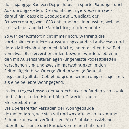
durchgängige Bau von Doppelhäusern sparte Planungs- und
Ausführungskosten. Die räumliche Enge wiederum weist
darauf hin, dass die Gebäude auf Grundlage der
Bauverordnung von 1853 entstanden sein mussten, welche
eine solche räumliche Verdichtung noch erlaubte.
So war der Komfort nicht immer hoch. Während die
Vorderhäuser mittleren Ausstattungsstandard aufwiesen und
deren Mittelwohnungen mit Küche, Innentoiletten bzw. Bad
von etwas Besserverdienenden bewohnt wurden, lebten in
den mit Außensanitäranlagen (ungeheizte Podesttoiletten)
versehenen Ein- und Zweizimmerwohnungen in den
Seitenflügeln bzw. Quergebäuden wenige Betuchte.
Insgesamt galt das Gebiet aufgrund seiner ruhigen Lage stets
als eine beliebte Wohngegend.
In den Erdgeschossen der Vorderhäuser befanden sich Lokale
und Läden, in den Hinterhöfen Gewerbe-, auch
Molkereibetriebe.
Die überlieferten Fassaden der Wohngebäude
dokumentieren, wie sich Stil und Ansprüche an Dekor und
Schmuckaufwand veränderten. Von Schinkelklassizismus
über Renaissance und Barock, von reinen Putz- und