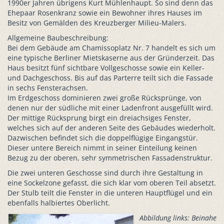
1990er Jahren übrigens Kurt Mühlenhaupt. So sind denn das
Ehepaar Rosenkranz sowie ein Bewohner ihres Hauses im
Besitz von Gemälden des Kreuzberger Milieu-Malers.
Allgemeine Baubeschreibung:
Bei dem Gebäude am Chamissoplatz Nr. 7 handelt es sich um
eine typische Berliner Mietskaserne aus der Gründerzeit. Das
Haus besitzt fünf sichtbare Vollgeschosse sowie ein Keller-
und Dachgeschoss. Bis auf das Parterre teilt sich die Fassade
in sechs Fensterachsen.
Im Erdgeschoss dominieren zwei große Rücksprünge, von
denen nur der südliche mit einer Ladenfront ausgefüllt wird.
Der mittige Rücksprung birgt ein dreiachsiges Fenster,
welches sich auf der anderen Seite des Gebäudes wiederholt.
Dazwischen befindet sich die doppelflügige Eingangstür.
Dieser untere Bereich nimmt in seiner Einteilung keinen
Bezug zu der oberen, sehr symmetrischen Fassadenstruktur.
Die zwei unteren Geschosse sind durch ihre Gestaltung in
eine Sockelzone gefasst, die sich klar vom oberen Teil absetzt.
Der Stulb teilt die Fenster in die unteren Hauptflügel und ein
ebenfalls halbiertes Oberlicht.
A
bbildung links: Beinahe