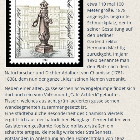
etwa 110 mal 100
Meter große, 1878
angelegte, begrünte
Schmuckplatz, der in
seiner Gestaltung auf
den Berliner
Gartendirektor
Hermann Mächtig
zurückgeht. Im Jahr
1890 benannte man
den Platz nach dem
Naturforscher und Dichter Adalbert von Chamisso (1781-
1838), dem nun der ganze „Kiez“ seinen Namen verdankt.
Neben einer alten, gusseisernen Schwengelpumpe findet sich
dort auch ein vom Volksmund „Café Achteck“ getauftes
Pissoir, welches aus acht grün lackierten gusseisernen
Wandsegmenten zusammengesetzt ist.
Eine städtebauliche Besonderheit des Chamisso-Viertels
ergibt sich aus der natürlichen Hanglage. Ferner bilden von
Gaslaternen gesäumte Kopfsteinpflasterstraßen ein
schachtelartiges, kleinteilig wirkendes Straßennetz,
entstanden in Anlehnung an den Hobrechtplan von 1862.