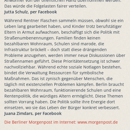
Anwohner von der öffentlichen Hand übernommen werden.
Das würde die Folgelasten fairer verteilen.
Jutta Schulz, per Facebook
Während Rentner Flaschen sammeln müssen, obwohl sie ein
Leben lang gearbeitet haben, und Kinder trotz berufstätiger
Eltern in Armut aufwachsen, beschäftigt sich die Politik mit
Straßenumbenennungen. Familien finden keinen
bezahlbaren Wohnraum, Schulen sind marode, die
Infrastruktur bröckelt – doch statt diese drängenden
Probleme anzugehen, werden immer neue Diskussionen über
Straßennamen geführt. Diese Prioritätensetzung ist schwer
nachvollziehbar. Während echte soziale Notlagen bestehen,
bindet die Verwaltung Ressourcen für symbolische
Maßnahmen. Das ist zynisch gegenüber Menschen, die
täglich mit existenziellen Problemen kämpfen. Berlin braucht
bezahlbaren Wohnraum, funktionierende Schulen und eine
Rentenpolitik, die würdiges Altern ermöglicht. Diese Themen
sollten Vorrang haben. Die Politik sollte ihre Energie dort
einsetzen, wo sie das Leben der Bürger konkret verbessert.
Juana Zimdars, per Facebook
Die Berliner Morgenpost im Internet: www.morgenpost.de