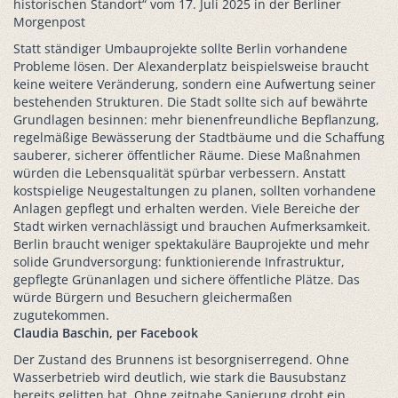
historischen Standort“ vom 17. Juli 2025 in der Berliner
Morgenpost
Statt ständiger Umbauprojekte sollte Berlin vorhandene
Probleme lösen. Der Alexanderplatz beispielsweise braucht
keine weitere Veränderung, sondern eine Aufwertung seiner
bestehenden Strukturen. Die Stadt sollte sich auf bewährte
Grundlagen besinnen: mehr bienenfreundliche Bepflanzung,
regelmäßige Bewässerung der Stadtbäume und die Schaffung
sauberer, sicherer öffentlicher Räume. Diese Maßnahmen
würden die Lebensqualität spürbar verbessern. Anstatt
kostspielige Neugestaltungen zu planen, sollten vorhandene
Anlagen gepflegt und erhalten werden. Viele Bereiche der
Stadt wirken vernachlässigt und brauchen Aufmerksamkeit.
Berlin braucht weniger spektakuläre Bauprojekte und mehr
solide Grundversorgung: funktionierende Infrastruktur,
gepflegte Grünanlagen und sichere öffentliche Plätze. Das
würde Bürgern und Besuchern gleichermaßen
zugutekommen.
Claudia Baschin, per Facebook
Der Zustand des Brunnens ist besorgniserregend. Ohne
Wasserbetrieb wird deutlich, wie stark die Bausubstanz
bereits gelitten hat. Ohne zeitnahe Sanierung droht ein