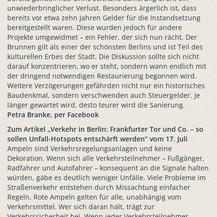
unwiederbringlicher Verlust. Besonders ärgerlich ist, dass
bereits vor etwa zehn Jahren Gelder für die Instandsetzung
bereitgestellt waren. Diese wurden jedoch für andere
Projekte umgewidmet – ein Fehler, der sich nun rächt. Der
Brunnen gilt als einer der schönsten Berlins und ist Teil des
kulturellen Erbes der Stadt. Die Diskussion sollte sich nicht
darauf konzentrieren, wo er steht, sondern wann endlich mit
der dringend notwendigen Restaurierung begonnen wird.
Weitere Verzögerungen gefährden nicht nur ein historisches
Baudenkmal, sondern verschwenden auch Steuergelder. Je
länger gewartet wird, desto teurer wird die Sanierung.
Petra Branke, per Facebook
Zum Artikel „Verkehr in Berlin: Frankfurter Tor und Co. – so
sollen Unfall-Hotspots entschärft werden“ vom 17. Juli
Ampeln sind Verkehrsregelungsanlagen und keine
Dekoration. Wenn sich alle Verkehrsteilnehmer – Fußgänger,
Radfahrer und Autofahrer – konsequent an die Signale halten
würden, gäbe es deutlich weniger Unfälle. Viele Probleme im
Straßenverkehr entstehen durch Missachtung einfacher
Regeln. Rote Ampeln gelten für alle, unabhängig vom
Verkehrsmittel. Wer sich daran hält, trägt zur
Verkehrssicherheit bei. Wenn jeder Verkehrsteilnehmer