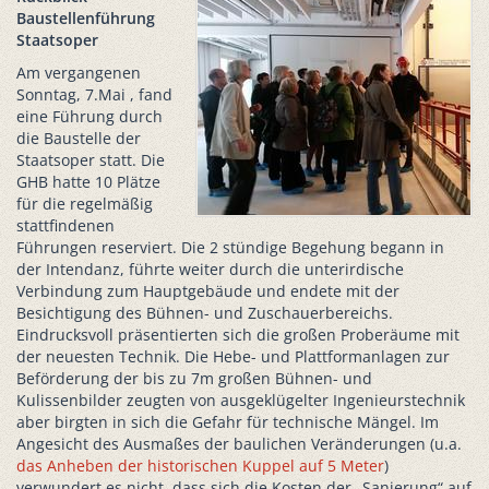
Baustellenführung
Staatsoper
Am vergangenen
Sonntag, 7.Mai , fand
eine Führung durch
die Baustelle der
Staatsoper statt. Die
GHB hatte 10 Plätze
für die regelmäßig
stattfindenen
Führungen reserviert. Die 2 stündige Begehung begann in
der Intendanz, führte weiter durch die unterirdische
Verbindung zum Hauptgebäude und endete mit der
Besichtigung des Bühnen- und Zuschauerbereichs.
Eindrucksvoll präsentierten sich die großen Proberäume mit
der neuesten Technik. Die Hebe- und Plattformanlagen zur
Beförderung der bis zu 7m großen Bühnen- und
Kulissenbilder zeugten von ausgeklügelter Ingenieurstechnik
aber birgten in sich die Gefahr für technische Mängel. Im
Angesicht des Ausmaßes der baulichen Veränderungen (u.a.
das Anheben der historischen Kuppel auf 5 Meter
)
verwundert es nicht, dass sich die Kosten der „Sanierung“ auf