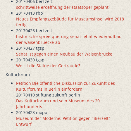
20170406 berl zeit
schrittweise eroeffnung der staatsoper geplant
20170413 rbb
Neues Empfangsgebäude für Museumsinsel wird 2018
fertig
20170426 berl zeit
historische-spree-querung-senat-lehnt-wiederaufbau-
der-waisenbruecke-ab
20170427 tgsp
Senat ist gegen einen Neubau der Waisenbrücke
20170430 tgsp
Wo ist die Statue der Gertraude?
Kulturforum
Petition Die öffentliche Diskussion zur Zukunft des
Kulturforums in Berlin einfordern!
20170410 stiftung zukunft berlin
Das Kulturforum und sein Museum des 20.
Jahrhunderts
20170423 mopo
Museum der Moderne: Petition gegen "Bierzelt"-
Entwurf