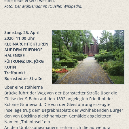
eine neue ersetzt werden.
Foto: Der Mühlendamm (Quelle: Wikipedia)
Samstag, 25. April
2020, 11:00 Uhr
KLEINARCHITEKTUREN
AUF DEM FRIEDHOF
HALENSEE
FÜHRUNG: DR. JÖRG
KUHN
Treffpunkt:
Bornstedter Straße
Über eine stählerne
Brücke führt der Weg von der Bornstedter Straße über die
Gleise der S-Bahn auf den 1892 angelegten Friedhof der
Kolonie Grunewald. Die von der Gleisführung erzeugte
Insellage trug dem Begräbnisplatz der wohlhabenden Bürger
den von Böcklins gleichnamigem Gemälde abgeleiteten
Namen „Toteninsel“ ein.
An den Umfassungsmauern reihen sich die aufwendig