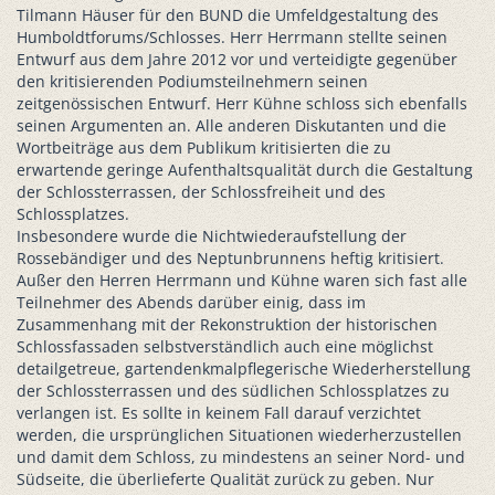
Tilmann Häuser für den BUND die Umfeldgestaltung des
Humboldtforums/Schlosses. Herr Herrmann stellte seinen
Entwurf aus dem Jahre 2012 vor und verteidigte gegenüber
den kritisierenden Podiumsteilnehmern seinen
zeitgenössischen Entwurf. Herr Kühne schloss sich ebenfalls
seinen Argumenten an. Alle anderen Diskutanten und die
Wortbeiträge aus dem Publikum kritisierten die zu
erwartende geringe Aufenthaltsqualität durch die Gestaltung
der Schlossterrassen, der Schlossfreiheit und des
Schlossplatzes.
Insbesondere wurde die Nichtwiederaufstellung der
Rossebändiger und des Neptunbrunnens heftig kritisiert.
Außer den Herren Herrmann und Kühne waren sich fast alle
Teilnehmer des Abends darüber einig, dass im
Zusammenhang mit der Rekonstruktion der historischen
Schlossfassaden selbstverständlich auch eine möglichst
detailgetreue, gartendenkmalpflegerische Wiederherstellung
der Schlossterrassen und des südlichen Schlossplatzes zu
verlangen ist. Es sollte in keinem Fall darauf verzichtet
werden, die ursprünglichen Situationen wiederherzustellen
und damit dem Schloss, zu mindestens an seiner Nord- und
Südseite, die überlieferte Qualität zurück zu geben. Nur