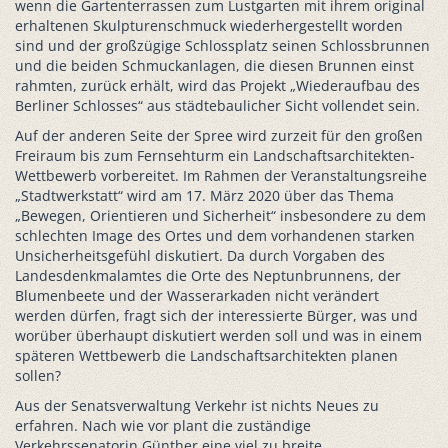
wenn die Gartenterrassen zum Lustgarten mit ihrem original
erhaltenen Skulpturenschmuck wiederhergestellt worden
sind und der großzügige Schlossplatz seinen Schlossbrunnen
und die beiden Schmuckanlagen, die diesen Brunnen einst
rahmten, zurück erhält, wird das Projekt „Wiederaufbau des
Berliner Schlosses“ aus städtebaulicher Sicht vollendet sein.
Auf der anderen Seite der Spree wird zurzeit für den großen
Freiraum bis zum Fernsehturm ein Landschaftsarchitekten-
Wettbewerb vorbereitet. Im Rahmen der Veranstaltungsreihe
„Stadtwerkstatt“ wird am 17. März 2020 über das Thema
„Bewegen, Orientieren und Sicherheit“ insbesondere zu dem
schlechten Image des Ortes und dem vorhandenen starken
Unsicherheitsgefühl diskutiert. Da durch Vorgaben des
Landesdenkmalamtes die Orte des Neptunbrunnens, der
Blumenbeete und der Wasserarkaden nicht verändert
werden dürfen, fragt sich der interessierte Bürger, was und
worüber überhaupt diskutiert werden soll und was in einem
späteren Wettbewerb die Landschaftsarchitekten planen
sollen?
Aus der Senatsverwaltung Verkehr ist nichts Neues zu
erfahren. Nach wie vor plant die zuständige
Verkehrssenatorin Günther eine viel zu breite