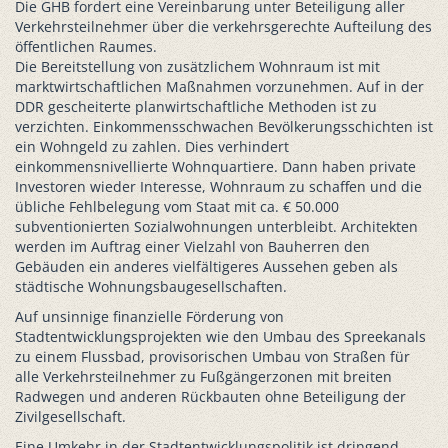
Die GHB fordert eine Vereinbarung unter Beteiligung aller
Verkehrsteilnehmer über die verkehrsgerechte Aufteilung des
öffentlichen Raumes.
Die Bereitstellung von zusätzlichem Wohnraum ist mit
marktwirtschaftlichen Maßnahmen vorzunehmen. Auf in der
DDR gescheiterte planwirtschaftliche Methoden ist zu
verzichten. Einkommensschwachen Bevölkerungsschichten ist
ein Wohngeld zu zahlen. Dies verhindert
einkommensnivellierte Wohnquartiere. Dann haben private
Investoren wieder Interesse, Wohnraum zu schaffen und die
übliche Fehlbelegung vom Staat mit ca. € 50.000
subventionierten Sozialwohnungen unterbleibt. Architekten
werden im Auftrag einer Vielzahl von Bauherren den
Gebäuden ein anderes vielfältigeres Aussehen geben als
städtische Wohnungsbaugesellschaften.
Auf unsinnige finanzielle Förderung von
Stadtentwicklungsprojekten wie den Umbau des Spreekanals
zu einem Flussbad, provisorischen Umbau von Straßen für
alle Verkehrsteilnehmer zu Fußgängerzonen mit breiten
Radwegen und anderen Rückbauten ohne Beteiligung der
Zivilgesellschaft.
Eine Umkehr in der Stadtentwicklungspolitik ist dringend