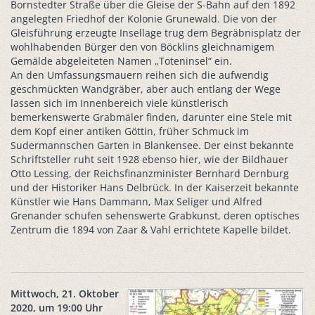
Bornstedter Straße über die Gleise der S-Bahn auf den 1892
angelegten Friedhof der Kolonie Grunewald. Die von der
Gleisführung erzeugte Insellage trug dem Begräbnisplatz der
wohlhabenden Bürger den von Böcklins gleichnamigem
Gemälde abgeleiteten Namen „Toteninsel“ ein.
An den Umfassungsmauern reihen sich die aufwendig
geschmückten Wandgräber, aber auch entlang der Wege
lassen sich im Innenbereich viele künstlerisch
bemerkenswerte Grabmäler finden, darunter eine Stele mit
dem Kopf einer antiken Göttin, früher Schmuck im
Sudermannschen Garten in Blankensee. Der einst bekannte
Schriftsteller ruht seit 1928 ebenso hier, wie der Bildhauer
Otto Lessing, der Reichsfinanzminister Bernhard Dernburg
und der Historiker Hans Delbrück. In der Kaiserzeit bekannte
Künstler wie Hans Dammann, Max Seliger und Alfred
Grenander schufen sehenswerte Grabkunst, deren optisches
Zentrum die 1894 von Zaar & Vahl errichtete Kapelle bildet.
Mittwoch, 21. Oktober
2020, um 19:00 Uhr