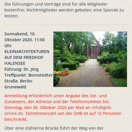
Die Führungen und Vorträge sind für alle Mitglieder
kostenfrei; Nichtmitglieder werden gebeten; eine Spende zu
leisten.
Sonnabend, 10.
Oktober 2020, 11:00
Uhr
KLEINARCHITEKTUREN
AUF DEM FRIEDHOF
HALENSEE
Führung: Dr. Jörg
Treffpunkt: Bornstedter
Straße, Berlin-
Grunewald
Anmeldung erforderlich unter Angabe des Vor- und
Zunamens, der Adresse und der Telefonnummer bis
Dienstag, den 06. Oktober 2020 per Mail an
info@ghb-
online.de
.
Teilnehmerzahl von der GHB ist auf 12 Personen
beschränkt.
Über eine stählerne Brücke führt der Weg von der