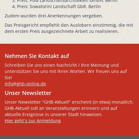
Preis: Pola Landschaftsarchitekten GmbH, Berlin
Preis: Sowatorini Landschaft GbR, Berlin
Zudem wurden drei Anerkennungen vergeben.
Das Preisgericht empfiehlt den Auslobern einstimmig, die mit
dem ersten Preis ausgezeichnete Arbeit zu realisieren.
Nehmen Sie Kontakt auf
Schreiben Sie uns einen Nachricht / Ihre Meinung und
unterstützen Sie uns mit Ihren Worten. Wir freuen uns auf
Sie!
info@ghb-online.de
Unser Newsletter
Unser Newsletter "GHB-Aktuell" erscheint (in etwa) monatlich.
GHB-Aktuell soll an Veranstaltungen erinnern und auf
aktuelle Ereignisse in unserer Stadt hinweisen.
Hier geht´s zur Anmeldung