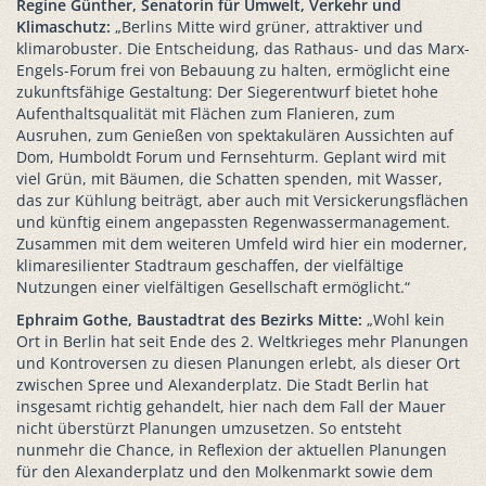
Regine Günther, Senatorin für Umwelt, Verkehr und
Klimaschutz:
„Berlins Mitte wird grüner, attraktiver und
klimarobuster. Die Entscheidung, das Rathaus- und das Marx-
Engels-Forum frei von Bebauung zu halten, ermöglicht eine
zukunftsfähige Gestaltung: Der Siegerentwurf bietet hohe
Aufenthaltsqualität mit Flächen zum Flanieren, zum
Ausruhen, zum Genießen von spektakulären Aussichten auf
Dom, Humboldt Forum und Fernsehturm. Geplant wird mit
viel Grün, mit Bäumen, die Schatten spenden, mit Wasser,
das zur Kühlung beiträgt, aber auch mit Versickerungsflächen
und künftig einem angepassten Regenwassermanagement.
Zusammen mit dem weiteren Umfeld wird hier ein moderner,
klimaresilienter Stadtraum geschaffen, der vielfältige
Nutzungen einer vielfältigen Gesellschaft ermöglicht.“
Ephraim Gothe, Baustadtrat des Bezirks Mitte:
„Wohl kein
Ort in Berlin hat seit Ende des 2. Weltkrieges mehr Planungen
und Kontroversen zu diesen Planungen erlebt, als dieser Ort
zwischen Spree und Alexanderplatz. Die Stadt Berlin hat
insgesamt richtig gehandelt, hier nach dem Fall der Mauer
nicht überstürzt Planungen umzusetzen. So entsteht
nunmehr die Chance, in Reflexion der aktuellen Planungen
für den Alexanderplatz und den Molkenmarkt sowie dem