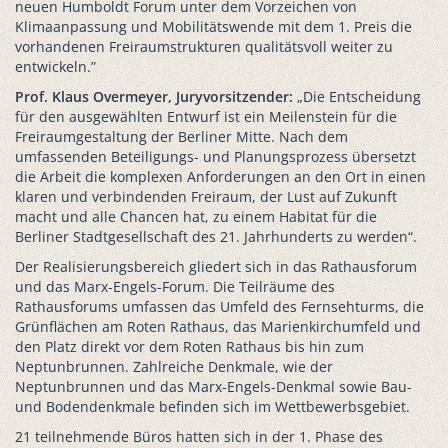
neuen Humboldt Forum unter dem Vorzeichen von
Klimaanpassung und Mobilitätswende mit dem 1. Preis die
vorhandenen Freiraumstrukturen qualitätsvoll weiter zu
entwickeln.”
Prof. Klaus Overmeyer, Juryvorsitzender:
„Die Entscheidung
für den ausgewählten Entwurf ist ein Meilenstein für die
Freiraumgestaltung der Berliner Mitte. Nach dem
umfassenden Beteiligungs- und Planungsprozess übersetzt
die Arbeit die komplexen Anforderungen an den Ort in einen
klaren und verbindenden Freiraum, der Lust auf Zukunft
macht und alle Chancen hat, zu einem Habitat für die
Berliner Stadtgesellschaft des 21. Jahrhunderts zu werden“.
Der Realisierungsbereich gliedert sich in das Rathausforum
und das Marx-Engels-Forum. Die Teilräume des
Rathausforums umfassen das Umfeld des Fernsehturms, die
Grünflächen am Roten Rathaus, das Marienkirchumfeld und
den Platz direkt vor dem Roten Rathaus bis hin zum
Neptunbrunnen. Zahlreiche Denkmale, wie der
Neptunbrunnen und das Marx-Engels-Denkmal sowie Bau-
und Bodendenkmale befinden sich im Wettbewerbsgebiet.
21 teilnehmende Büros hatten sich in der 1. Phase des