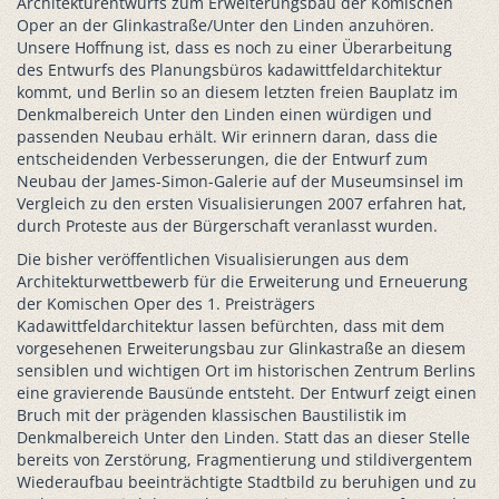
Architekturentwurfs zum Erweiterungsbau der Komischen
Oper an der Glinkastraße/Unter den Linden anzuhören.
Unsere Hoffnung ist, dass es noch zu einer Überarbeitung
des Entwurfs des Planungsbüros kadawittfeldarchitektur
kommt, und Berlin so an diesem letzten freien Bauplatz im
Denkmalbereich Unter den Linden einen würdigen und
passenden Neubau erhält. Wir erinnern daran, dass die
entscheidenden Verbesserungen, die der Entwurf zum
Neubau der James-Simon-Galerie auf der Museumsinsel im
Vergleich zu den ersten Visualisierungen 2007 erfahren hat,
durch Proteste aus der Bürgerschaft veranlasst wurden.
Die bisher veröffentlichen Visualisierungen aus dem
Architekturwettbewerb für die Erweiterung und Erneuerung
der Komischen Oper des 1. Preisträgers
Kadawittfeldarchitektur lassen befürchten, dass mit dem
vorgesehenen Erweiterungsbau zur Glinkastraße an diesem
sensiblen und wichtigen Ort im historischen Zentrum Berlins
eine gravierende Bausünde entsteht. Der Entwurf zeigt einen
Bruch mit der prägenden klassischen Baustilistik im
Denkmalbereich Unter den Linden. Statt das an dieser Stelle
bereits von Zerstörung, Fragmentierung und stildivergentem
Wiederaufbau beeinträchtigte Stadtbild zu beruhigen und zu