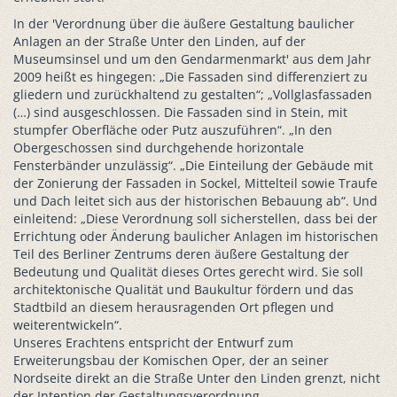
In der 'Verordnung über die äußere Gestaltung baulicher
Anlagen an der Straße Unter den Linden, auf der
Museumsinsel und um den Gendarmenmarkt' aus dem Jahr
2009 heißt es hingegen: „Die Fassaden sind differenziert zu
gliedern und zurückhaltend zu gestalten“; „Vollglasfassaden
(…) sind ausgeschlossen. Die Fassaden sind in Stein, mit
stumpfer Oberfläche oder Putz auszuführen“. „In den
Obergeschossen sind durchgehende horizontale
Fensterbänder unzulässig“. „Die Einteilung der Gebäude mit
der Zonierung der Fassaden in Sockel, Mittelteil sowie Traufe
und Dach leitet sich aus der historischen Bebauung ab“. Und
einleitend: „Diese Verordnung soll sicherstellen, dass bei der
Errichtung oder Änderung baulicher Anlagen im historischen
Teil des Berliner Zentrums deren äußere Gestaltung der
Bedeutung und Qualität dieses Ortes gerecht wird. Sie soll
architektonische Qualität und Baukultur fördern und das
Stadtbild an diesem herausragenden Ort pflegen und
weiterentwickeln“.
Unseres Erachtens entspricht der Entwurf zum
Erweiterungsbau der Komischen Oper, der an seiner
Nordseite direkt an die Straße Unter den Linden grenzt, nicht
der Intention der Gestaltungsverordnung.