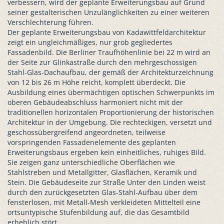
verbessern, wird der geplante Erweiterungsbau auf Grund
seiner gestalterischen Unzulänglichkeiten zu einer weiteren
Verschlechterung führen.
Der geplante Erweiterungsbau von Kadawittfeldarchitektur
zeigt ein ungleichmäßiges, nur grob gegliedertes
Fassadenbild. Die Berliner Traufhöhenlinie bei 22 m wird an
der Seite zur Glinkastraße durch den mehrgeschossigen
Stahl-Glas-Dachaufbau, der gemäß der Architekturzeichnung
von 12 bis 26 m Höhe reicht, komplett überdeckt. Die
Ausbildung eines übermächtigen optischen Schwerpunkts im
oberen Gebäudeabschluss harmoniert nicht mit der
traditionellen horizontalen Proportionierung der historischen
Architektur in der Umgebung. Die rechteckigen, versetzt und
geschossübergreifend angeordneten, teilweise
vorspringenden Fassadenelemente des geplanten
Erweiterungsbaus ergeben kein einheitliches, ruhiges Bild.
Sie zeigen ganz unterschiedliche Oberflächen wie
Stahlstreben und Metallgitter, Glasflächen, Keramik und
Stein. Die Gebäudeseite zur Straße Unter den Linden weist
durch den zurückgesetzten Glas-Stahl-Aufbau über dem
fensterlosen, mit Metall-Mesh verkleideten Mittelteil eine
ortsuntypische Stufenbildung auf, die das Gesamtbild
erheblich stört.