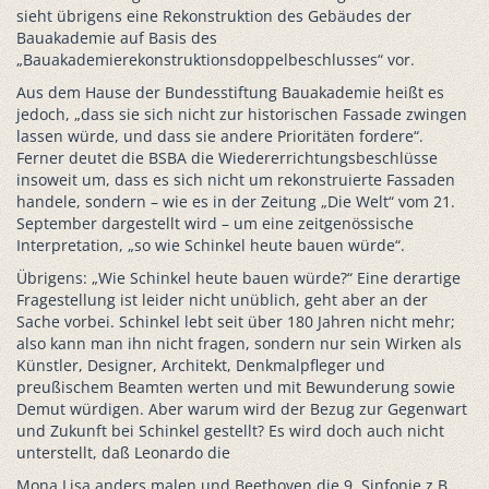
sieht übrigens eine Rekonstruktion des Gebäudes der
Bauakademie auf Basis des
„Bauakademierekonstruktionsdoppelbeschlusses“ vor.
Aus dem Hause der Bundesstiftung Bauakademie heißt es
jedoch, „dass sie sich nicht zur historischen Fassade zwingen
lassen würde, und dass sie andere Prioritäten fordere“.
Ferner deutet die BSBA die Wiedererrichtungsbeschlüsse
insoweit um, dass es sich nicht um rekonstruierte Fassaden
handele, sondern – wie es in der Zeitung „Die Welt“ vom 21.
September dargestellt wird – um eine zeitgenössische
Interpretation, „so wie Schinkel heute bauen würde“.
Übrigens: „Wie Schinkel heute bauen würde?“ Eine derartige
Fragestellung ist leider nicht unüblich, geht aber an der
Sache vorbei. Schinkel lebt seit über 180 Jahren nicht mehr;
also kann man ihn nicht fragen, sondern nur sein Wirken als
Künstler, Designer, Architekt, Denkmalpfleger und
preußischem Beamten werten und mit Bewunderung sowie
Demut würdigen. Aber warum wird der Bezug zur Gegenwart
und Zukunft bei Schinkel gestellt? Es wird doch auch nicht
unterstellt, daß Leonardo die
Mona Lisa anders malen und Beethoven die 9. Sinfonie z.B.