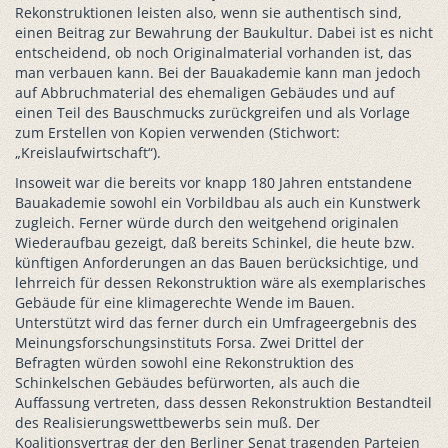
Rekonstruktionen leisten also, wenn sie authentisch sind,
einen Beitrag zur Bewahrung der Baukultur. Dabei ist es nicht
entscheidend, ob noch Originalmaterial vorhanden ist, das
man verbauen kann. Bei der Bauakademie kann man jedoch
auf Abbruchmaterial des ehemaligen Gebäudes und auf
einen Teil des Bauschmucks zurückgreifen und als Vorlage
zum Erstellen von Kopien verwenden (Stichwort:
„Kreislaufwirtschaft“).
Insoweit war die bereits vor knapp 180 Jahren entstandene
Bauakademie sowohl ein Vorbildbau als auch ein Kunstwerk
zugleich. Ferner würde durch den weitgehend originalen
Wiederaufbau gezeigt, daß bereits Schinkel, die heute bzw.
künftigen Anforderungen an das Bauen berücksichtige, und
lehrreich für dessen Rekonstruktion wäre als exemplarisches
Gebäude für eine klimagerechte Wende im Bauen.
Unterstützt wird das ferner durch ein Umfrageergebnis des
Meinungsforschungsinstituts Forsa. Zwei Drittel der
Befragten würden sowohl eine Rekonstruktion des
Schinkelschen Gebäudes befürworten, als auch die
Auffassung vertreten, dass dessen Rekonstruktion Bestandteil
des Realisierungswettbewerbs sein muß. Der
Koalitionsvertrag der den Berliner Senat tragenden Parteien