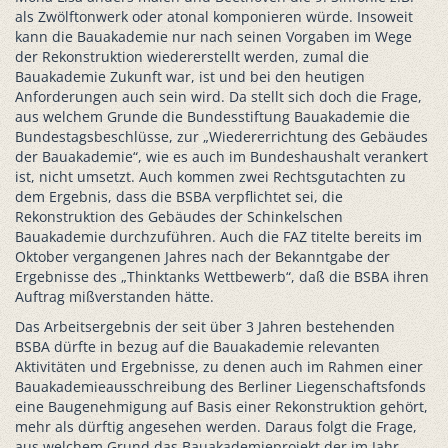
als Zwölftonwerk oder atonal komponieren würde. Insoweit
kann die Bauakademie nur nach seinen Vorgaben im Wege
der Rekonstruktion wiedererstellt werden, zumal die
Bauakademie Zukunft war, ist und bei den heutigen
Anforderungen auch sein wird. Da stellt sich doch die Frage,
aus welchem Grunde die Bundesstiftung Bauakademie die
Bundestagsbeschlüsse, zur „Wiedererrichtung des Gebäudes
der Bauakademie“, wie es auch im Bundeshaushalt verankert
ist, nicht umsetzt. Auch kommen zwei Rechtsgutachten zu
dem Ergebnis, dass die BSBA verpflichtet sei, die
Rekonstruktion des Gebäudes der Schinkelschen
Bauakademie durchzuführen. Auch die FAZ titelte bereits im
Oktober vergangenen Jahres nach der Bekanntgabe der
Ergebnisse des „Thinktanks Wettbewerb“, daß die BSBA ihren
Auftrag mißverstanden hätte.
Das Arbeitsergebnis der seit über 3 Jahren bestehenden
BSBA dürfte in bezug auf die Bauakademie relevanten
Aktivitäten und Ergebnisse, zu denen auch im Rahmen einer
Bauakademieausschreibung des Berliner Liegenschaftsfonds
eine Baugenehmigung auf Basis einer Rekonstruktion gehört,
mehr als dürftig angesehen werden. Daraus folgt die Frage,
aus welchem Grund das Bauakademieprojekt der im Jahr