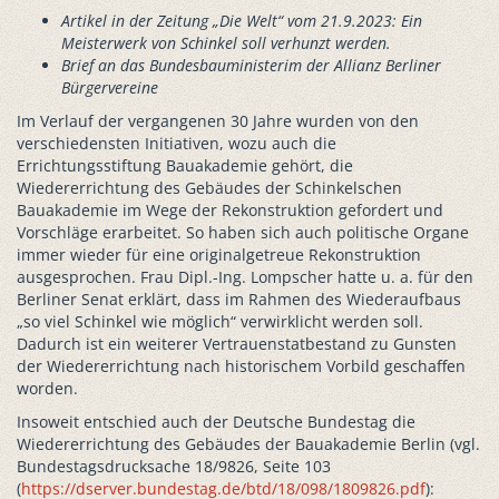
Artikel in der Zeitung „Die Welt“ vom 21.9.2023: Ein
Meisterwerk von Schinkel soll verhunzt werden.
Brief an das Bundesbauministerim
der Allianz Berliner
Bürgervereine
Im Verlauf der vergangenen 30 Jahre wurden von den
verschiedensten Initiativen, wozu auch die
Errichtungsstiftung Bauakademie gehört, die
Wiedererrichtung des Gebäudes der Schinkelschen
Bauakademie im Wege der Rekonstruktion gefordert und
Vorschläge erarbeitet. So haben sich auch politische Organe
immer wieder für eine originalgetreue Rekonstruktion
ausgesprochen. Frau Dipl.-Ing. Lompscher hatte u. a. für den
Berliner Senat erklärt, dass im Rahmen des Wiederaufbaus
„so viel Schinkel wie möglich“ verwirklicht werden soll.
Dadurch ist ein weiterer Vertrauenstatbestand zu Gunsten
der Wiedererrichtung nach historischem Vorbild geschaffen
worden.
Insoweit entschied auch der Deutsche Bundestag die
Wiedererrichtung des Gebäudes der Bauakademie Berlin (vgl.
Bundestagsdrucksache 18/9826, Seite 103
(
https://dserver.bundestag.de/btd/18/098/1809826.pdf
):