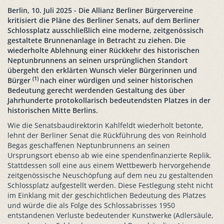
Berlin, 10. Juli 2025 - Die Allianz Berliner Bürgervereine
kritisiert die Pläne des Berliner Senats, auf dem Berliner
Schlossplatz ausschließlich eine moderne, zeitgenössisch
gestaltete Brunnenanlage in Betracht zu ziehen. Die
wiederholte Ablehnung einer Rückkehr des historischen
Neptunbrunnens an seinen ursprünglichen Standort
übergeht den erklärten Wunsch vieler Bürgerinnen und
(1)
Bürger
nach einer würdigen und seiner historischen
Bedeutung gerecht werdenden Gestaltung des über
Jahrhunderte protokollarisch bedeutendsten Platzes in der
historischen Mitte Berlins.
Wie die Senatsbaudirektorin Kahlfeldt wiederholt betonte,
lehnt der Berliner Senat die Rückführung des von Reinhold
Begas geschaffenen Neptunbrunnens an seinen
Ursprungsort ebenso ab wie eine spendenfinanzierte Replik.
Stattdessen soll eine aus einem Wettbewerb hervorgehende
zeitgenössische Neuschöpfung auf dem neu zu gestaltenden
Schlossplatz aufgestellt werden. Diese Festlegung steht nicht
im Einklang mit der geschichtlichen Bedeutung des Platzes
und würde die als Folge des Schlossabrisses 1950
entstandenen Verluste bedeutender Kunstwerke (Adlersäule,