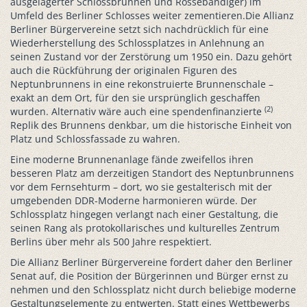
ausgelagerter Schlossbrunnen und Rossebändiger) im
Umfeld des Berliner Schlosses weiter zementieren.Die Allianz
Berliner Bürgervereine setzt sich nachdrücklich für eine
Wiederherstellung des Schlossplatzes in Anlehnung an
seinen Zustand vor der Zerstörung um 1950 ein. Dazu gehört
auch die Rückführung der originalen Figuren des
Neptunbrunnens in eine rekonstruierte Brunnenschale –
exakt an dem Ort, für den sie ursprünglich geschaffen
(2)
wurden. Alternativ wäre auch eine spendenfinanzierte
Replik des Brunnens denkbar, um die historische Einheit von
Platz und Schlossfassade zu wahren.
Eine moderne Brunnenanlage fände zweifellos ihren
besseren Platz am derzeitigen Standort des Neptunbrunnens
vor dem Fernsehturm – dort, wo sie gestalterisch mit der
umgebenden DDR-Moderne harmonieren würde. Der
Schlossplatz hingegen verlangt nach einer Gestaltung, die
seinen Rang als protokollarisches und kulturelles Zentrum
Berlins über mehr als 500 Jahre respektiert.
Die Allianz Berliner Bürgervereine fordert daher den Berliner
Senat auf, die Position der Bürgerinnen und Bürger ernst zu
nehmen und den Schlossplatz nicht durch beliebige moderne
Gestaltungselemente zu entwerten. Statt eines Wettbewerbs