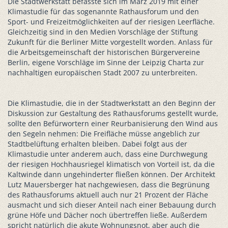
Die Stadtwerkstatt befasste sich im März 2019 mit einer
Klimastudie für das sogenannte Rathausforum und den
Sport- und Freizeitmöglichkeiten auf der riesigen Leerfläche.
Gleichzeitig sind in den Medien Vorschläge der Stiftung
Zukunft für die Berliner Mitte vorgestellt worden. Anlass für
die Arbeitsgemeinschaft der historischen Bürgervereine
Berlin, eigene Vorschläge im Sinne der Leipzig Charta zur
nachhaltigen europäischen Stadt 2007 zu unterbreiten.
Die Klimastudie, die in der Stadtwerkstatt an den Beginn der
Diskussion zur Gestaltung des Rathausforums gestellt wurde,
sollte den Befürwortern einer Reurbanisierung den Wind aus
den Segeln nehmen: Die Freifläche müsse angeblich zur
Stadtbelüftung erhalten bleiben. Dabei folgt aus der
Klimastudie unter anderem auch, dass eine Durchwegung
der riesigen Hochhausriegel klimatisch von Vorteil ist, da die
Kaltwinde dann ungehinderter fließen können. Der Architekt
Lutz Mauersberger hat nachgewiesen, dass die Begrünung
des Rathausforums aktuell auch nur 21 Prozent der Fläche
ausmacht und sich dieser Anteil nach einer Bebauung durch
grüne Höfe und Dächer noch übertreffen ließe. Außerdem
spricht natürlich die akute Wohnungsnot, aber auch die