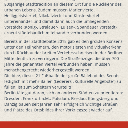
800jährige Stadttradition an diesem Ort für die Rückkehr des
urbanen Lebens. Zudem müssen Marienviertel,
Heiliggeistviertel, Nikolaiviertel und Klosterviertel
untereinander und damit dann auch die umliegenden
Vorstädte (König-, Stralauer-, Luisen-, Spandauer Vorstadt)
erneut städtebaulich miteinander verbunden werden.
Bereits in der Stadtdebatte 2015 gab es den größten Konsens
unter den Teilnehmern, den motorisierten Individualverkehr
durch Rückbau der breiten Verkehrsschneisen in der Berliner
Mitte deutlich zu verringern. Die Straßenzüge, die über 700
Jahre die genannten Viertel verbunden haben, müssen
menschengerecht wiederhergestellt werden.
Die Idee, dieses 21 Fußballfelder große Bällebad des Senats
lediglich mit mehr Bällen (Lederers „Kulturelle Angebote“) zu
füllen, ist zum Scheitern verurteilt!
Berlin täte gut daran, sich an anderen Städten zu orientieren:
Dresden, Frankfurt a.M., Potsdam, Breslau, Königsberg und
Danzig bauen seit Jahren sehr erfolgreich wichtige Straßen
und Plätze des Ortsbildes ihrer Vorkriegszeit wieder auf.