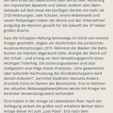
Mit dem Ende des Dauerstreits über Abriss oder Sanierung
des imposanten
Bauwerks
und zweier anderer alter Bahn-
Gebäude auf dem Areal des künftigen Viertels mit mehr als
2100 Wohnungen, zwei Schulen, einem Möbelmarkt und
neuen Parkanlagen haben der Bezirk und der Unternehmer
endgültig die Weichen gestellt für die Zukunft der 47 Hektar
großen Brache.
Dass die Schuppen-Rettung keineswegs im Sinne von Investor
Krieger geschieht, zeigten am deutlichsten die juristischen
Auseinandersetzungen 2019. Während der
Bauherr
die Bahn-
Ruinen am liebsten abgeräumt hätte, drängte der Bezirk auf
den Erhalt – und errang vor dem Verwaltungsgericht einen
wichtigen Teilerfolg. Die Sicherungsarbeiten sind also
maßgeblich eine Folge dieses Prozesses. „Eine gewerbliche
oder kulturelle Nachnutzung des Rundlokschuppens wird
derzeit diskutiert“, berichtet Stadträtin Manuela Anders-
Granitzki (CDU) im Namen des Bezirksamts. Erst im Rahmen
des aktuellen
Bebauungsplanverfahrens
werde mit Krieger ein
konkreter Verwendungszweck verhandelt.
Einst hatten in der Anlage 24 Lokomotiven Platz. Nach der
Stilllegung verkam die größte noch erhaltene
Berliner
Bahn-
Anlage dieser Art zum „Lost Place“. Erst nach dem