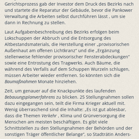
Gerichtsprozess gab der Investor dem Druck des Bezirks nach
und startete die Reparatur der Gebäude, bevor die Pankower
Verwaltung die Arbeiten selbst durchführen lässt , um sie
dann in Rechnung zu stellen.
Laut Aufgabenbeschreibung des Bezirks erfolgen beim
Lokschuppen der Abbruch und die Entsorgung des
Altbestandsmaterials, die Herstellung einer „provisorischen
Außenhaut am offenen Lichtkranz“ und die „Ergänzung
stellenweise fehlender provisorischer Fensterabdeckungen“
sowie eine Entrostung des Tragwerks. Auch Bäume, die
während des Verfalls auf dem Schuppen Wurzeln schlugen,
müssen Arbeiter wieder entfernen. So könnten sich die
Baumaßnahmen
Monate hinziehen.
Zeit, um genauer auf die Knackpunkte des laufenden
Bebauungsplanverfahrens
zu blicken. 25 Stellungnahmen sollen
dazu eingegangen sein, teilt die Firma Krieger aktuell mit.
Wenig überraschend sind die Inhalte: „Es ist gut ablesbar,
dass die Themen
Verkehr
, Klima und Grünversorgung die
Menschen am meisten beschäftigen. Es gibt viele
Schnittstellen zu den Stellungnahmen der Behörden und der
sonstigen Träger öffentlicher Belange“, so Stadträtin Anders-