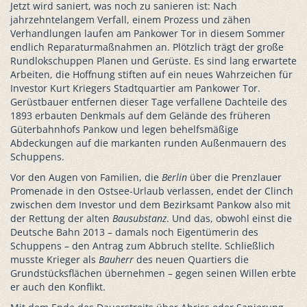
Jetzt wird saniert, was noch zu sanieren ist: Nach
jahrzehntelangem Verfall, einem Prozess und zähen
Verhandlungen laufen am Pankower Tor in diesem Sommer
endlich Reparaturmaßnahmen an. Plötzlich trägt der große
Rundlokschuppen Planen und Gerüste. Es sind lang erwartete
Arbeiten, die Hoffnung stiften auf ein neues Wahrzeichen für
Investor Kurt Kriegers Stadtquartier am Pankower Tor.
Gerüstbauer entfernen dieser Tage verfallene Dachteile des
1893 erbauten Denkmals auf dem Gelände des früheren
Güterbahnhofs Pankow und legen behelfsmäßige
Abdeckungen auf die markanten runden Außenmauern des
Schuppens.
Vor den Augen von Familien, die
Berlin
über die Prenzlauer
Promenade in den Ostsee-Urlaub verlassen, endet der Clinch
zwischen dem Investor und dem Bezirksamt Pankow also mit
der Rettung der alten
Bausubstanz
. Und das, obwohl einst die
Deutsche Bahn 2013 – damals noch Eigentümerin des
Schuppens – den Antrag zum Abbruch stellte. Schließlich
musste Krieger als
Bauherr
des neuen Quartiers die
Grundstücksflächen übernehmen – gegen seinen Willen erbte
er auch den Konflikt.