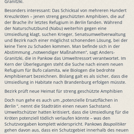
Granitzki.
Besonders interessant: Das Schicksal von mehreren Hundert
Kreuzkröten – jenen streng geschützten Amphibien, die auf
der Brache ihr letztes Refugium in
Berlin
fanden. Während
der Naturschutzbund (Nabu) weiterhin gegen eine
Umsiedlung klagt, suchen Krieger, Senatsumweltverwaltung
und Bezirk nach einer möglichst schonenden Lösung, bei der
keine Tiere zu Schaden kommen. Man befinde sich in der
Abstimmung „notwendiger Maßnahmen“, sagt Anders-
Granitzki, die in Pankow das Umweltressort verantwortet. Im
Kern der Überlegungen steht die Suche nach einem neuen
Refugium für Bufo calamita, wie Biologen die bedrohte
Amphibienart bezeichnen. Bislang galt es als sicher, dass die
Umsiedlung in Habitate nach Brandenburg erfolgen müsste.
Bezirk prüft neue Heimat für streng geschützte Amphibien
Doch nun gehe es auch um „potenzielle Ersatzflächen in
Berlin
“, nennt die Stadträtin einen neuen Sachstand.
Umweltschützer hatten kritisiert, dass die Umsiedlung für die
Kröten potenziell tödlich verlaufen könnte – was den
Schutzvorgaben komplett widerspricht. Pankows
Baupolitiker
gehen davon aus, dass ein Schutzgebiet innerhalb des neuen