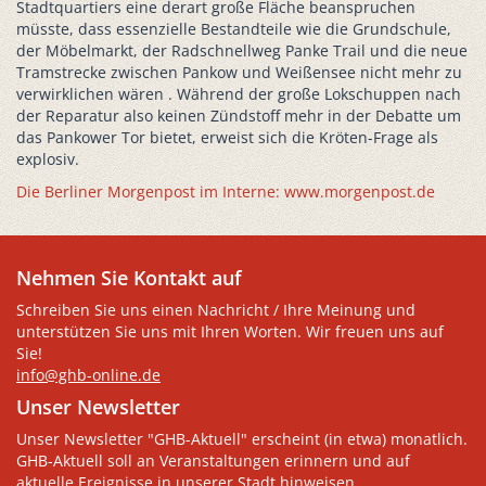
Stadtquartiers eine derart große Fläche beanspruchen
müsste, dass essenzielle Bestandteile wie die Grundschule,
der Möbelmarkt, der Radschnellweg Panke Trail und die neue
Tramstrecke zwischen Pankow und Weißensee nicht mehr zu
verwirklichen wären . Während der große Lokschuppen nach
der Reparatur also keinen Zündstoff mehr in der Debatte um
das Pankower Tor bietet, erweist sich die Kröten-Frage als
explosiv.
Die Berliner Morgenpost im Interne: www.morgenpost.de
Nehmen Sie Kontakt auf
Schreiben Sie uns einen Nachricht / Ihre Meinung und
unterstützen Sie uns mit Ihren Worten. Wir freuen uns auf
Sie!
info@ghb-online.de
Unser Newsletter
Unser Newsletter "GHB-Aktuell" erscheint (in etwa) monatlich.
GHB-Aktuell soll an Veranstaltungen erinnern und auf
aktuelle Ereignisse in unserer Stadt hinweisen.