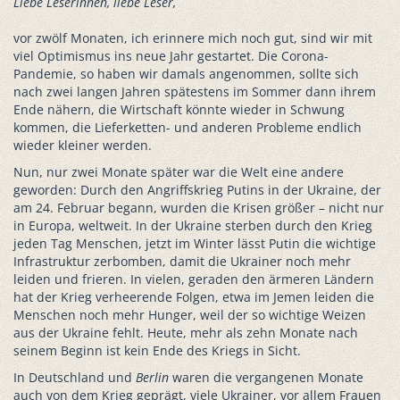
Liebe Leserinnen, liebe Leser,
vor zwölf Monaten, ich erinnere mich noch gut, sind wir mit
viel Optimismus ins neue Jahr gestartet. Die Corona-
Pandemie, so haben wir damals angenommen, sollte sich
nach zwei langen Jahren spätestens im Sommer dann ihrem
Ende nähern, die Wirtschaft könnte wieder in Schwung
kommen, die Lieferketten- und anderen Probleme endlich
wieder kleiner werden.
Nun, nur zwei Monate später war die Welt eine andere
geworden: Durch den Angriffskrieg Putins in der Ukraine, der
am 24. Februar begann, wurden die Krisen größer – nicht nur
in Europa, weltweit. In der Ukraine sterben durch den Krieg
jeden Tag Menschen, jetzt im Winter lässt Putin die wichtige
Infrastruktur zerbomben, damit die Ukrainer noch mehr
leiden und frieren. In vielen, geraden den ärmeren Ländern
hat der Krieg verheerende Folgen, etwa im Jemen leiden die
Menschen noch mehr Hunger, weil der so wichtige Weizen
aus der Ukraine fehlt. Heute, mehr als zehn Monate nach
seinem Beginn ist kein Ende des Kriegs in Sicht.
In Deutschland und
Berlin
waren die vergangenen Monate
auch von dem Krieg geprägt, viele Ukrainer, vor allem Frauen