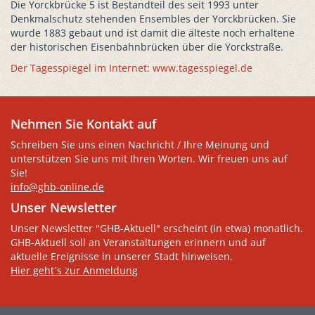
Die Yorckbrücke 5 ist Bestandteil des seit 1993 unter
Denkmalschutz stehenden Ensembles der Yorckbrücken. Sie
wurde 1883 gebaut und ist damit die älteste noch erhaltene
der historischen Eisenbahnbrücken über die Yorckstraße.
Der Tagesspiegel im Internet: www.tagesspiegel.de
Nehmen Sie Kontakt auf
Schreiben Sie uns einen Nachricht / Ihre Meinung und
unterstützen Sie uns mit Ihren Worten. Wir freuen uns auf
Sie!
info@ghb-online.de
Unser Newsletter
Unser Newsletter "GHB-Aktuell" erscheint (in etwa) monatlich.
GHB-Aktuell soll an Veranstaltungen erinnern und auf
aktuelle Ereignisse in unserer Stadt hinweisen.
Hier geht´s zur Anmeldung