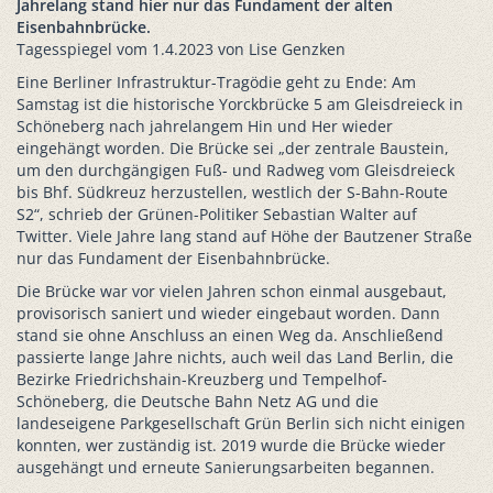
Jahrelang stand hier nur das Fundament der alten
Eisenbahnbrücke.
Tagesspiegel vom 1.4.2023 von Lise Genzken
Eine Berliner Infrastruktur-Tragödie geht zu Ende: Am
Samstag ist die historische Yorckbrücke 5 am Gleisdreieck in
Schöneberg nach jahrelangem Hin und Her wieder
eingehängt worden. Die Brücke sei „der zentrale Baustein,
um den durchgängigen Fuß- und Radweg vom Gleisdreieck
bis Bhf. Südkreuz herzustellen, westlich der S-Bahn-Route
S2“, schrieb der Grünen-Politiker Sebastian Walter auf
Twitter. Viele Jahre lang stand auf Höhe der Bautzener Straße
nur das Fundament der Eisenbahnbrücke.
Die Brücke war vor vielen Jahren schon einmal ausgebaut,
provisorisch saniert und wieder eingebaut worden. Dann
stand sie ohne Anschluss an einen Weg da. Anschließend
passierte lange Jahre nichts, auch weil das Land Berlin, die
Bezirke Friedrichshain-Kreuzberg und Tempelhof-
Schöneberg, die Deutsche Bahn Netz AG und die
landeseigene Parkgesellschaft Grün Berlin sich nicht einigen
konnten, wer zuständig ist. 2019 wurde die Brücke wieder
ausgehängt und erneute Sanierungsarbeiten begannen.