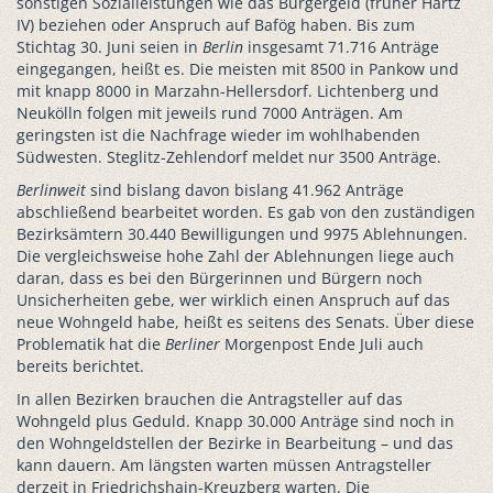
sonstigen Sozialleistungen wie das Bürgergeld (früher Hartz
IV) beziehen oder Anspruch auf Bafög haben. Bis zum
Stichtag 30. Juni seien in
Berlin
insgesamt 71.716 Anträge
eingegangen, heißt es. Die meisten mit 8500 in Pankow und
mit knapp 8000 in Marzahn-Hellersdorf. Lichtenberg und
Neukölln folgen mit jeweils rund 7000 Anträgen. Am
geringsten ist die Nachfrage wieder im wohlhabenden
Südwesten. Steglitz-Zehlendorf meldet nur 3500 Anträge.
Berlinweit
sind bislang davon bislang 41.962 Anträge
abschließend bearbeitet worden. Es gab von den zuständigen
Bezirksämtern 30.440 Bewilligungen und 9975 Ablehnungen.
Die vergleichsweise hohe Zahl der Ablehnungen liege auch
daran, dass es bei den Bürgerinnen und Bürgern noch
Unsicherheiten gebe, wer wirklich einen Anspruch auf das
neue Wohngeld habe, heißt es seitens des Senats. Über diese
Problematik hat die
Berliner
Morgenpost Ende Juli auch
bereits berichtet.
In allen Bezirken brauchen die Antragsteller auf das
Wohngeld plus Geduld. Knapp 30.000 Anträge sind noch in
den Wohngeldstellen der Bezirke in Bearbeitung – und das
kann dauern. Am längsten warten müssen Antragsteller
derzeit in Friedrichshain-Kreuzberg warten. Die