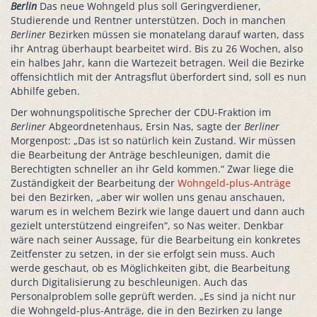
Berlin
Das neue Wohngeld plus soll Geringverdiener,
Studierende und Rentner unterstützen. Doch in manchen
Berliner
Bezirken müssen sie monatelang darauf warten, dass
ihr Antrag überhaupt bearbeitet wird. Bis zu 26 Wochen, also
ein halbes Jahr, kann die Wartezeit betragen. Weil die Bezirke
offensichtlich mit der Antragsflut überfordert sind, soll es nun
Abhilfe geben.
Der wohnungspolitische Sprecher der CDU-Fraktion im
Berliner
Abgeordnetenhaus, Ersin Nas, sagte der
Berliner
Morgenpost: „Das ist so natürlich kein Zustand. Wir müssen
die Bearbeitung der Anträge beschleunigen, damit die
Berechtigten schneller an ihr Geld kommen.“ Zwar liege die
Zuständigkeit der Bearbeitung der
Wohngeld-plus-Anträge
bei den Bezirken, „aber wir wollen uns genau anschauen,
warum es in welchem Bezirk wie lange dauert und dann auch
gezielt unterstützend eingreifen“, so Nas weiter. Denkbar
wäre nach seiner Aussage, für die Bearbeitung ein konkretes
Zeitfenster zu setzen, in der sie erfolgt sein muss. Auch
werde geschaut, ob es Möglichkeiten gibt, die Bearbeitung
durch Digitalisierung zu beschleunigen. Auch das
Personalproblem solle geprüft werden. „Es sind ja nicht nur
die Wohngeld-plus-Anträge, die in den Bezirken zu lange