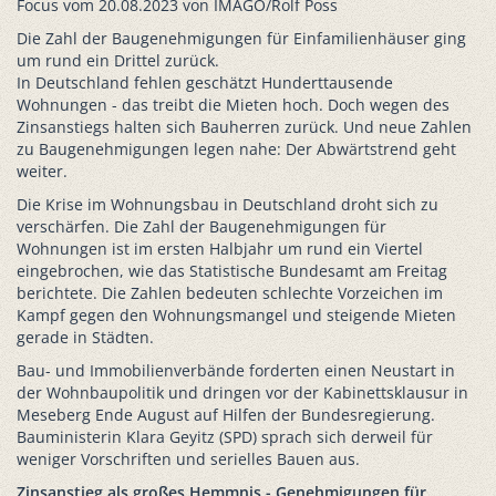
Focus vom 20.08.2023 von IMAGO/Rolf Poss
Die Zahl der Baugenehmigungen für Einfamilienhäuser ging
um rund ein Drittel zurück.
In Deutschland fehlen geschätzt Hunderttausende
Wohnungen - das treibt die Mieten hoch. Doch wegen des
Zinsanstiegs halten sich Bauherren zurück. Und neue Zahlen
zu Baugenehmigungen legen nahe: Der Abwärtstrend geht
weiter.
Die Krise im Wohnungsbau in Deutschland droht sich zu
verschärfen. Die Zahl der Baugenehmigungen für
Wohnungen ist im ersten Halbjahr um rund ein Viertel
eingebrochen, wie das Statistische Bundesamt am Freitag
berichtete. Die Zahlen bedeuten schlechte Vorzeichen im
Kampf gegen den Wohnungsmangel und steigende Mieten
gerade in Städten.
Bau- und Immobilienverbände forderten einen Neustart in
der Wohnbaupolitik und dringen vor der Kabinettsklausur in
Meseberg Ende August auf Hilfen der Bundesregierung.
Bauministerin Klara Geyitz (SPD) sprach sich derweil für
weniger Vorschriften und serielles Bauen aus.
Zinsanstieg als großes Hemmnis - Genehmigungen für