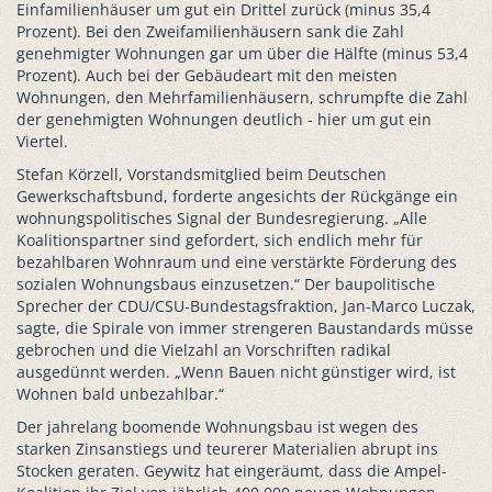
Einfamilienhäuser um gut ein Drittel zurück (minus 35,4
Prozent). Bei den Zweifamilienhäusern sank die Zahl
genehmigter Wohnungen gar um über die Hälfte (minus 53,4
Prozent). Auch bei der Gebäudeart mit den meisten
Wohnungen, den Mehrfamilienhäusern, schrumpfte die Zahl
der genehmigten Wohnungen deutlich - hier um gut ein
Viertel.
Stefan Körzell, Vorstandsmitglied beim Deutschen
Gewerkschaftsbund, forderte angesichts der Rückgänge ein
wohnungspolitisches Signal der Bundesregierung. „Alle
Koalitionspartner sind gefordert, sich endlich mehr für
bezahlbaren Wohnraum und eine verstärkte Förderung des
sozialen Wohnungsbaus einzusetzen.“ Der baupolitische
Sprecher der CDU/CSU-Bundestagsfraktion, Jan-Marco Luczak,
sagte, die Spirale von immer strengeren Baustandards müsse
gebrochen und die Vielzahl an Vorschriften radikal
ausgedünnt werden. „Wenn Bauen nicht günstiger wird, ist
Wohnen bald unbezahlbar.“
Der jahrelang boomende Wohnungsbau ist wegen des
starken Zinsanstiegs und teurerer Materialien abrupt ins
Stocken geraten. Geywitz hat eingeräumt, dass die Ampel-