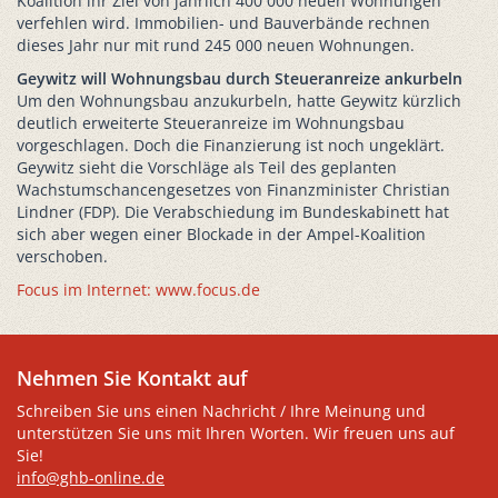
Koalition ihr Ziel von jährlich 400 000 neuen Wohnungen
verfehlen wird. Immobilien- und Bauverbände rechnen
dieses Jahr nur mit rund 245 000 neuen Wohnungen.
Geywitz will Wohnungsbau durch Steueranreize ankurbeln
Um den Wohnungsbau anzukurbeln, hatte Geywitz kürzlich
deutlich erweiterte Steueranreize im Wohnungsbau
vorgeschlagen. Doch die Finanzierung ist noch ungeklärt.
Geywitz sieht die Vorschläge als Teil des geplanten
Wachstumschancengesetzes von Finanzminister Christian
Lindner (FDP). Die Verabschiedung im Bundeskabinett hat
sich aber wegen einer Blockade in der Ampel-Koalition
verschoben.
Focus im Internet: www.focus.de
Nehmen Sie Kontakt auf
Schreiben Sie uns einen Nachricht / Ihre Meinung und
unterstützen Sie uns mit Ihren Worten. Wir freuen uns auf
Sie!
info@ghb-online.de