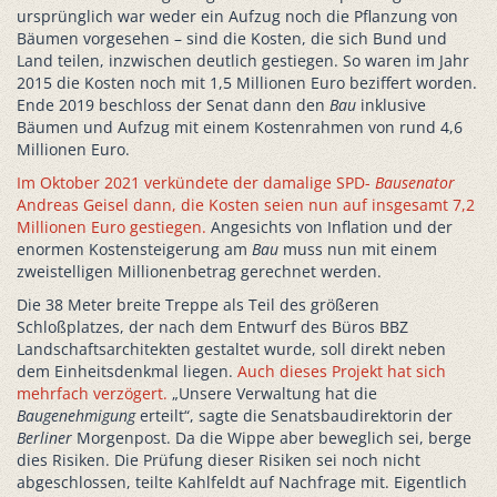
ursprünglich war weder ein Aufzug noch die Pflanzung von
Bäumen vorgesehen – sind die Kosten, die sich Bund und
Land teilen, inzwischen deutlich gestiegen. So waren im Jahr
2015 die Kosten noch mit 1,5 Millionen Euro beziffert worden.
Ende 2019 beschloss der Senat dann den
Bau
inklusive
Bäumen und Aufzug mit einem Kostenrahmen von rund 4,6
Millionen Euro.
Im Oktober 2021 verkündete der damalige SPD-
Bausenator
Andreas Geisel dann, die Kosten seien nun auf insgesamt 7,2
Millionen Euro gestiegen.
Angesichts von Inflation und der
enormen Kostensteigerung am
Bau
muss nun mit einem
zweistelligen Millionenbetrag gerechnet werden.
Die 38 Meter breite Treppe als Teil des größeren
Schloßplatzes, der nach dem Entwurf des Büros BBZ
Landschaftsarchitekten gestaltet wurde, soll direkt neben
dem Einheitsdenkmal liegen.
Auch dieses Projekt hat sich
mehrfach verzögert.
„Unsere Verwaltung hat die
Baugenehmigung
erteilt“, sagte die Senatsbaudirektorin der
Berliner
Morgenpost. Da die Wippe aber beweglich sei, berge
dies Risiken. Die Prüfung dieser Risiken sei noch nicht
abgeschlossen, teilte Kahlfeldt auf Nachfrage mit. Eigentlich