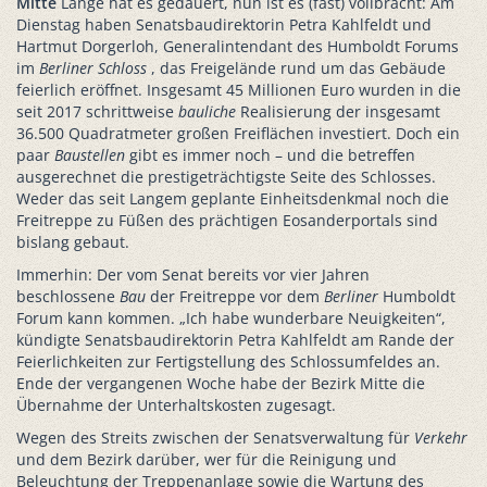
Mitte
Lange hat es gedauert, nun ist es (fast) vollbracht: Am
Dienstag haben Senatsbaudirektorin Petra Kahlfeldt und
Hartmut Dorgerloh, Generalintendant des Humboldt Forums
im
Berliner Schloss
, das Freigelände rund um das Gebäude
feierlich eröffnet. Insgesamt 45 Millionen Euro wurden in die
seit 2017 schrittweise
bauliche
Realisierung der insgesamt
36.500 Quadratmeter großen Freiflächen investiert. Doch ein
paar
Baustellen
gibt es immer noch – und die betreffen
ausgerechnet die prestigeträchtigste Seite des Schlosses.
Weder das seit Langem geplante Einheitsdenkmal noch die
Freitreppe zu Füßen des prächtigen Eosanderportals sind
bislang gebaut.
Immerhin: Der vom Senat bereits vor vier Jahren
beschlossene
Bau
der Freitreppe vor dem
Berliner
Humboldt
Forum kann kommen. „Ich habe wunderbare Neuigkeiten“,
kündigte Senatsbaudirektorin Petra Kahlfeldt am Rande der
Feierlichkeiten zur Fertigstellung des Schlossumfeldes an.
Ende der vergangenen Woche habe der Bezirk Mitte die
Übernahme der Unterhaltskosten zugesagt.
Wegen des Streits zwischen der Senatsverwaltung für
Verkehr
und dem Bezirk darüber, wer für die Reinigung und
Beleuchtung der Treppenanlage sowie die Wartung des