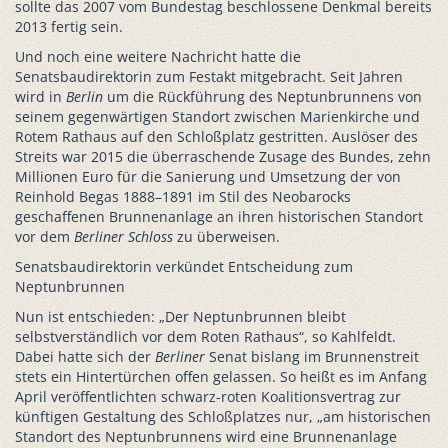
sollte das 2007 vom Bundestag beschlossene Denkmal bereits
2013 fertig sein.
Und noch eine weitere Nachricht hatte die
Senatsbaudirektorin zum Festakt mitgebracht. Seit Jahren
wird in
Berlin
um die Rückführung des Neptunbrunnens von
seinem gegenwärtigen Standort zwischen Marienkirche und
Rotem Rathaus auf den Schloßplatz gestritten. Auslöser des
Streits war 2015 die überraschende Zusage des Bundes, zehn
Millionen Euro für die Sanierung und Umsetzung der von
Reinhold Begas 1888–1891 im Stil des Neobarocks
geschaffenen Brunnenanlage an ihren historischen Standort
vor dem
Berliner Schloss
zu überweisen.
Senatsbaudirektorin verkündet Entscheidung zum
Neptunbrunnen
Nun ist entschieden: „Der Neptunbrunnen bleibt
selbstverständlich vor dem Roten Rathaus“, so Kahlfeldt.
Dabei hatte sich der
Berliner
Senat bislang im Brunnenstreit
stets ein Hintertürchen offen gelassen. So heißt es im Anfang
April veröffentlichten schwarz-roten Koalitionsvertrag zur
künftigen Gestaltung des Schloßplatzes nur, „am historischen
Standort des Neptunbrunnens wird eine Brunnenanlage