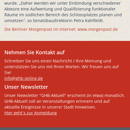
wurde. „Daher werden wir unter Einbindung verschiedener
Akteure eine Aufwertung und Qualifizierung funktionaler
Räume im südlichen Bereich des Schlossplatzes planen und
umsetzen“, so Senatsbaudirektorin Petra Kahlfeldt.
Die Berliner Morgenpost im Internet: www.morgenpost.de
Nehmen Sie Kontakt auf
Schreiben Sie uns einen Nachricht / Ihre Meinung und
unterstützen Sie uns mit Ihren Worten. Wir freuen uns auf
Sie!
info@ghb-online.de
Unser Newsletter
Unser Newsletter "GHB-Aktuell" erscheint (in etwa) monatlich.
GHB-Aktuell soll an Veranstaltungen erinnern und auf
aktuelle Ereignisse in unserer Stadt hinweisen.
Hier geht´s zur Anmeldung