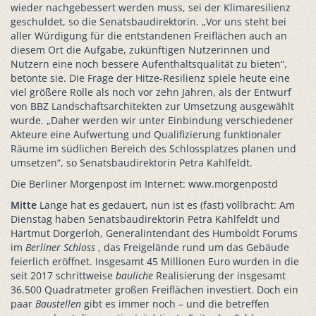
wieder nachgebessert werden muss, sei der Klimaresilienz
geschuldet, so die Senatsbaudirektorin. „Vor uns steht bei
aller Würdigung für die entstandenen Freiflächen auch an
diesem Ort die Aufgabe, zukünftigen Nutzerinnen und
Nutzern eine noch bessere Aufenthaltsqualität zu bieten“,
betonte sie. Die Frage der Hitze-Resilienz spiele heute eine
viel größere Rolle als noch vor zehn Jahren, als der Entwurf
von BBZ Landschaftsarchitekten zur Umsetzung ausgewählt
wurde. „Daher werden wir unter Einbindung verschiedener
Akteure eine Aufwertung und Qualifizierung funktionaler
Räume im südlichen Bereich des Schlossplatzes planen und
umsetzen“, so Senatsbaudirektorin Petra Kahlfeldt.
Die Berliner Morgenpost im Internet: www.morgenpostd
Mitte
Lange hat es gedauert, nun ist es (fast) vollbracht: Am
Dienstag haben Senatsbaudirektorin Petra Kahlfeldt und
Hartmut Dorgerloh, Generalintendant des Humboldt Forums
im
Berliner Schloss
, das Freigelände rund um das Gebäude
feierlich eröffnet. Insgesamt 45 Millionen Euro wurden in die
seit 2017 schrittweise
bauliche
Realisierung der insgesamt
36.500 Quadratmeter großen Freiflächen investiert. Doch ein
paar
Baustellen
gibt es immer noch – und die betreffen