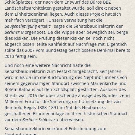
Schloßplatzes, der nach dem Entwurf des Büros BBZ
Landschaftsarchitekten gestaltet wurde, soll direkt neben
dem Einheitsdenkmal liegen. Auch dieses Projekt hat sich
mehrfach verzögert. „Unsere Verwaltung hat die
Baugenehmigung
erteilt“, sagte die Senatsbaudirektorin der
Berliner
Morgenpost. Da die Wippe aber beweglich sei, berge
dies Risiken. Die Prüfung dieser Risiken sei noch nicht
abgeschlossen, teilte Kahlfeldt auf Nachfrage mit. Eigentlich
sollte das 2007 vom Bundestag beschlossene Denkmal bereits
2013 fertig sein.
Und noch eine weitere Nachricht hatte die
Senatsbaudirektorin zum Festakt mitgebracht. Seit Jahren
wird in
Berlin
um die Rückführung des Neptunbrunnens von
seinem gegenwärtigen Standort zwischen Marienkirche und
Rotem Rathaus auf den Schloßplatz gestritten. Auslöser des
Streits war 2015 die überraschende Zusage des Bundes, zehn
Millionen Euro für die Sanierung und Umsetzung der von
Reinhold Begas 1888–1891 im Stil des Neobarocks
geschaffenen Brunnenanlage an ihren historischen Standort
vor dem
Berliner Schloss
zu überweisen.
Senatsbaudirektorin verkündet Entscheidung zum
Neptunbrunnen