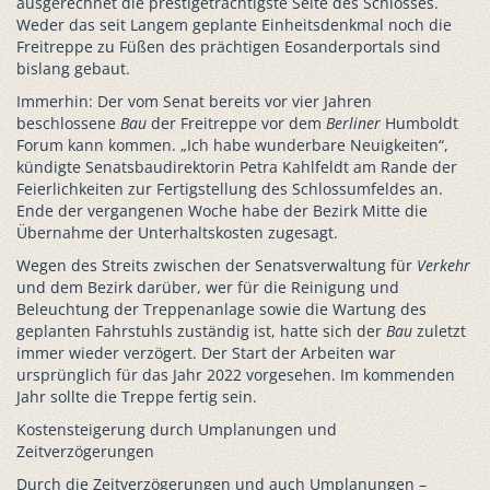
ausgerechnet die prestigeträchtigste Seite des Schlosses.
Weder das seit Langem geplante Einheitsdenkmal noch die
Freitreppe zu Füßen des prächtigen Eosanderportals sind
bislang gebaut.
Immerhin: Der vom Senat bereits vor vier Jahren
beschlossene
Bau
der Freitreppe vor dem
Berliner
Humboldt
Forum kann kommen. „Ich habe wunderbare Neuigkeiten“,
kündigte Senatsbaudirektorin Petra Kahlfeldt am Rande der
Feierlichkeiten zur Fertigstellung des Schlossumfeldes an.
Ende der vergangenen Woche habe der Bezirk Mitte die
Übernahme der Unterhaltskosten zugesagt.
Wegen des Streits zwischen der Senatsverwaltung für
Verkehr
und dem Bezirk darüber, wer für die Reinigung und
Beleuchtung der Treppenanlage sowie die Wartung des
geplanten Fahrstuhls zuständig ist, hatte sich der
Bau
zuletzt
immer wieder verzögert. Der Start der Arbeiten war
ursprünglich für das Jahr 2022 vorgesehen. Im kommenden
Jahr sollte die Treppe fertig sein.
Kostensteigerung durch Umplanungen und
Zeitverzögerungen
Durch die Zeitverzögerungen und auch Umplanungen –