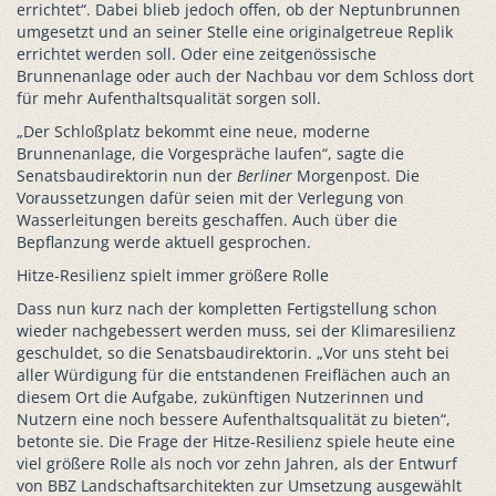
errichtet“. Dabei blieb jedoch offen, ob der Neptunbrunnen
umgesetzt und an seiner Stelle eine originalgetreue Replik
errichtet werden soll. Oder eine zeitgenössische
Brunnenanlage oder auch der Nachbau vor dem Schloss dort
für mehr Aufenthaltsqualität sorgen soll.
„Der Schloßplatz bekommt eine neue, moderne
Brunnenanlage, die Vorgespräche laufen“, sagte die
Senatsbaudirektorin nun der
Berliner
Morgenpost. Die
Voraussetzungen dafür seien mit der Verlegung von
Wasserleitungen bereits geschaffen. Auch über die
Bepflanzung werde aktuell gesprochen.
Hitze-Resilienz spielt immer größere Rolle
Dass nun kurz nach der kompletten Fertigstellung schon
wieder nachgebessert werden muss, sei der Klimaresilienz
geschuldet, so die Senatsbaudirektorin. „Vor uns steht bei
aller Würdigung für die entstandenen Freiflächen auch an
diesem Ort die Aufgabe, zukünftigen Nutzerinnen und
Nutzern eine noch bessere Aufenthaltsqualität zu bieten“,
betonte sie. Die Frage der Hitze-Resilienz spiele heute eine
viel größere Rolle als noch vor zehn Jahren, als der Entwurf
von BBZ Landschaftsarchitekten zur Umsetzung ausgewählt