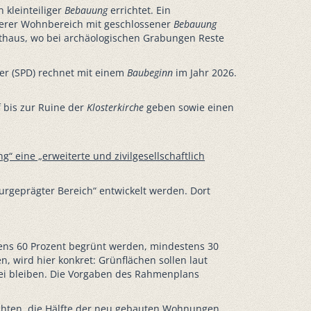
 kleinteiliger
Bebauung
errichtet. Ein
higerer Wohnbereich mit geschlossener
Bebauung
athaus, wo bei archäologischen Grabungen Reste
er (SPD) rechnet mit einem
Baubeginn
im Jahr 2026.
 bis zur Ruine der
Klosterkirche
geben sowie einen
“ eine „erweiterte und zivilgesellschaftlich
lturgeprägter Bereich“ entwickelt werden. Dort
tens 60 Prozent begrünt werden, mindestens 30
wird hier konkret: Grünflächen sollen laut
rei bleiben. Die Vorgaben des Rahmenplans
chten, die Hälfte der neu gebauten Wohnungen