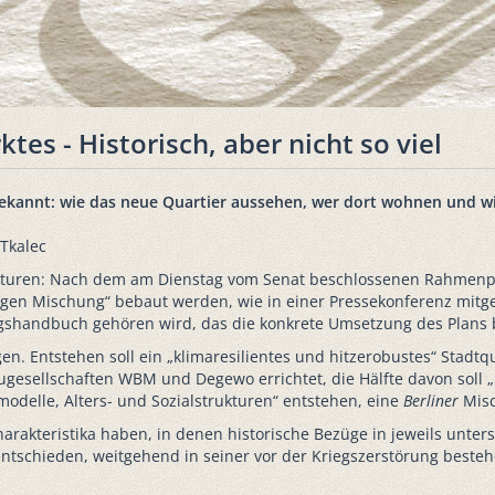
s - Historisch, aber nicht so viel
bekannt: wie das neue Quartier aussehen, wer dort wohnen und wi
Tkalec
turen: Nach dem am Dienstag vom Senat beschlossenen Rahmenpl
ltigen Mischung“ bebaut werden, wie in einer Pressekonferenz mitg
ngshandbuch gehören wird, das die konkrete Umsetzung des Plans 
ngen. Entstehen soll ein „klimaresilientes und hitzerobustes“ Sta
sellschaften WBM und Degewo errichtet, die Hälfte davon soll 
delle, Alters- und Sozialstrukturen“ entstehen, eine
Berliner
Misc
harakteristika haben, in denen historische Bezüge in jeweils unte
ntschieden, weitgehend in seiner vor der Kriegszerstörung beste