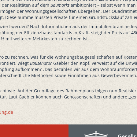
s der Realitäten auf dem
Baumarkt
ambitioniert – selbst wenn man i
svermögen der Wohnungsgesellschaften übergehen. Der Quadratmet
egt. Diese Summe müssten Private für einen Grundstückskauf zahle
nanziert werden? Nach Informationen aus der Immobilienbranche li
hung der Effizienzhausstandards in Kraft, steigt der Preis auf 4800 
kt
mit weiteren Mehrkosten zu rechnen ist.
o zu rechnen, was für die Wohnungsbaugesellschaften auf Kostenmi
ontiert, wiegt
Bausenator
Gaebler den Kopf, verweist auf die Unwä
dämpfung aufkommen? „Das bezahlen wir aus dem Wohnraumförderto
nterschiedliche Miethöhen sowie Einnahmen aus Gewerbevermietu
icht wie. Auf der Grundlage des Rahmenplans folgen nun Realisier
uktur. Laut Gaebler können auch Genossenschaften und andere „g
tung.de
Gesells