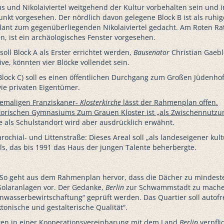
s und Nikolaiviertel weitgehend der Kultur vorbehalten sein und in
lpunkt vorgesehen. Der nördlich davon gelegene Block B ist als ru
ndant zum gegenüberliegenden Nikolaiviertel gedacht. Am Roten R
en, ist ein archäologisches Fenster vorgesehen.
ll Block A als Erster errichtet werden,
Bausenator
Christian Gaebl
ve, könnten vier Blöcke vollendet sein.
Block C) soll es einen öffentlichen Durchgang zum Großen Jüdenhof
wie privaten Eigentümer.
hemaligen Franziskaner-
Klosterkirche
lässt der Rahmenplan offen.
storischen Gymnasiums Zum Grauen Kloster ist „als Zwischennutzung
e als Schulstandort wird aber ausdrücklich erwähnt.
arochial- und Littenstraße: Dieses Areal soll „als landeseigener ku
ls, das bis 1991 das Haus der jungen Talente beherbergte.
le: So geht aus dem Rahmenplan hervor, dass die Dächer zu mindes
Solaranlagen vor. Der Gedanke,
Berlin
zur Schwammstadt zu machen, 
enwasserbewirtschaftung“ geprüft werden. Das Quartier soll autof
onische und gestalterische Qualität“.
ten in einer Kooperationsvereinbarung mit dem Land
Berlin
verpfli