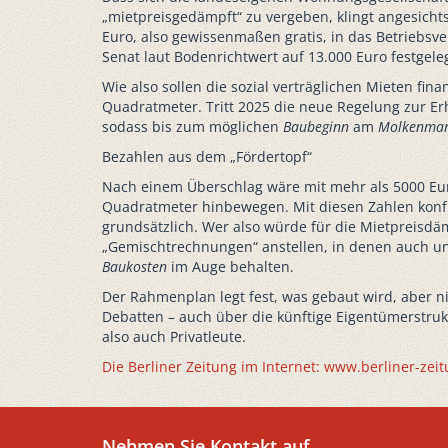
„mietpreisgedämpft“ zu vergeben, klingt angesicht
Euro, also gewissenmaßen gratis, in das Betrieb
Senat laut Bodenrichtwert auf 13.000 Euro festgel
Wie also sollen die sozial verträglichen Mieten fi
Quadratmeter. Tritt 2025 die neue Regelung zur Erhö
sodass bis zum möglichen
Baubeginn
am
Molkenmar
Bezahlen aus dem „Fördertopf“
Nach einem Überschlag wäre mit mehr als 5000 Eur
Quadratmeter hinbewegen. Mit diesen Zahlen konfr
grundsätzlich. Wer also würde für die Mietpreis
„Gemischtrechnungen“ anstellen, in denen auch u
Baukosten
im Auge behalten.
Der Rahmenplan legt fest, was gebaut wird, aber n
Debatten – auch über die künftige Eigentümerstr
also auch Privatleute.
Die Berliner Zeitung im Internet: www.berliner-zei
Nehmen Sie Kontakt auf