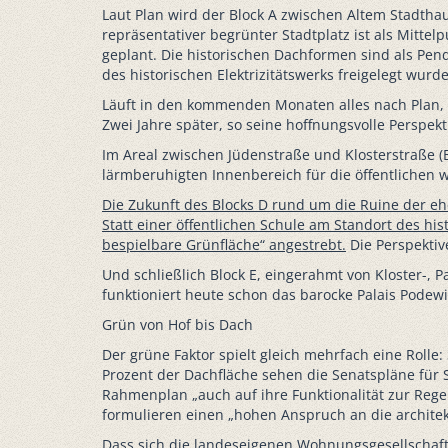
Laut Plan wird der Block A zwischen Altem Stadthau
repräsentativer begrünter Stadtplatz ist als Mitte
geplant. Die historischen Dachformen sind als Pe
des historischen Elektrizitätswerks freigelegt wurd
Läuft in den kommenden Monaten alles nach Plan, so
Zwei Jahre später, so seine hoffnungsvolle Perspekti
Im Areal zwischen Jüdenstraße und Klosterstraße (
lärmberuhigten Innenbereich für die öffentlichen 
Die Zukunft des Blocks D rund um die Ruine der e
Statt einer öffentlichen Schule am Standort des hi
bespielbare Grünfläche“ angestrebt.
Die Perspektiv
Und schließlich Block E, eingerahmt von Kloster-, P
funktioniert heute schon das barocke Palais Podewi
Grün von Hof bis Dach
Der grüne Faktor spielt gleich mehrfach eine Rol
Prozent der Dachfläche sehen die Senatspläne für 
Rahmenplan „auch auf ihre Funktionalität zur Reg
formulieren einen „hohen Anspruch an die architekt
Dass sich die landeseigenen Wohnungsgesellschaf