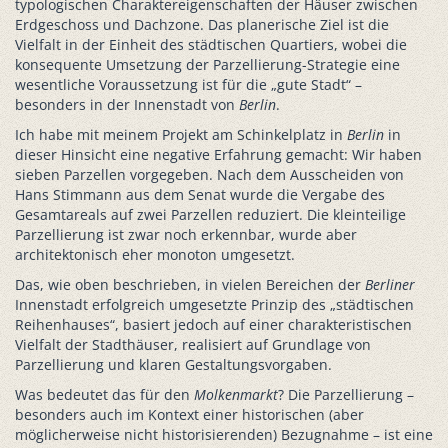
typologischen Charaktereigenschaften der Häuser zwischen
Erdgeschoss und Dachzone. Das planerische Ziel ist die
Vielfalt in der Einheit des städtischen Quartiers, wobei die
konsequente Umsetzung der Parzellierung-Strategie eine
wesentliche Voraussetzung ist für die „gute Stadt“ –
besonders in der Innenstadt von
Berlin
.
Ich habe mit meinem Projekt am Schinkelplatz in
Berlin
in
dieser Hinsicht eine negative Erfahrung gemacht: Wir haben
sieben Parzellen vorgegeben. Nach dem Ausscheiden von
Hans Stimmann aus dem Senat wurde die Vergabe des
Gesamtareals auf zwei Parzellen reduziert. Die kleinteilige
Parzellierung ist zwar noch erkennbar, wurde aber
architektonisch eher monoton umgesetzt.
Das, wie oben beschrieben, in vielen Bereichen der
Berliner
Innenstadt erfolgreich umgesetzte Prinzip des „städtischen
Reihenhauses“, basiert jedoch auf einer charakteristischen
Vielfalt der Stadthäuser, realisiert auf Grundlage von
Parzellierung und klaren Gestaltungsvorgaben.
Was bedeutet das für den
Molkenmarkt
? Die Parzellierung –
besonders auch im Kontext einer historischen (aber
möglicherweise nicht historisierenden) Bezugnahme – ist eine