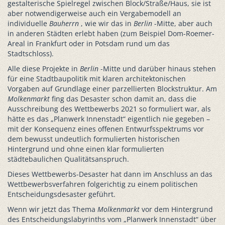
gestalterische Spielregel zwischen Block/Straße/Haus, sie ist
aber notwendigerweise auch ein Vergabemodell an
individuelle
Bauherrn
, wie wir das in
Berlin
-Mitte, aber auch
in anderen Städten erlebt haben (zum Beispiel Dom-Roemer-
Areal in Frankfurt oder in Potsdam rund um das
Stadtschloss).
Alle diese Projekte in
Berlin
-Mitte und darüber hinaus stehen
für eine Stadtbaupolitik mit klaren architektonischen
Vorgaben auf Grundlage einer parzellierten Blockstruktur. Am
Molkenmarkt
fing das Desaster schon damit an, dass die
Ausschreibung des Wettbewerbs 2021 so formuliert war, als
hätte es das „Planwerk Innenstadt“ eigentlich nie gegeben –
mit der Konsequenz eines offenen Entwurfsspektrums vor
dem bewusst undeutlich formulierten historischen
Hintergrund und ohne einen klar formulierten
städtebaulichen Qualitätsanspruch.
Dieses Wettbewerbs-Desaster hat dann im Anschluss an das
Wettbewerbsverfahren folgerichtig zu einem politischen
Entscheidungsdesaster geführt.
Wenn wir jetzt das Thema
Molkenmarkt
vor dem Hintergrund
des Entscheidungslabyrinths vom „Planwerk Innenstadt“ über