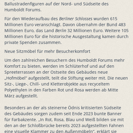
Ballustradenfiguren auf der Nord- und Südseite des
Humboldt Forums.
Für den Wiederaufbau des
Berliner Schlosses
wurden 615
Millionen Euro veranschlagt. Davon übernahm der Bund 483
Millionen Euro, das Land
Berlin
32 Millionen Euro. Weitere 105
Millionen Euro für die historische Ausgestaltung kamen durch
private Spenden zusammen.
Neue Sitzmöbel für mehr Besucherkomfort
Um den zahlreichen Besuchern des Humboldt Forums mehr
Komfort zu bieten, werden im Schlüterhof und auf den
Spreeterrassen an der Ostseite des Gebäudes neue
„Hofmöbel“ aufgestellt, teilt die Stiftung weiter mit. Die neuen
Sitz-, Liege-, Chill- und Kletterobjekte aus recyceltem
Polyethylen in den Farben Rot und Rosa werden ab Mitte
März aufgestellt.
Besonders an der als steinerne Ödnis kritisierten Südseite
des Gebäudes sorgen zudem seit Ende 2023 bunte Banner
für Farbakzente. „In Rot, Rosa, Blau und Weiß bilden sie mit
den an der Schloßbrücke bereits 2023 aufgestellten Fahnen
eine visuelle Klammer zu den Außenmöbeln“, erklärt sie