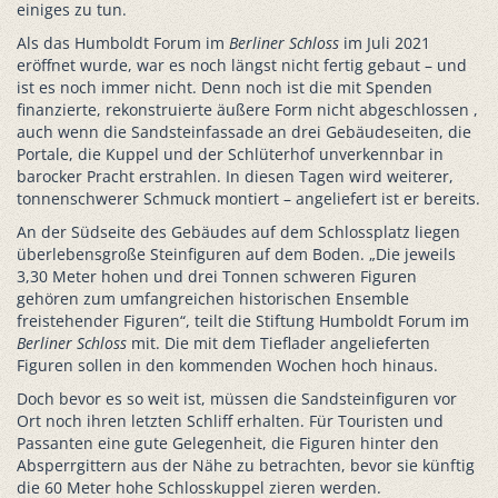
einiges zu tun.
Als das Humboldt Forum im
Berliner Schloss
im Juli 2021
eröffnet wurde, war es noch längst nicht fertig gebaut – und
ist es noch immer nicht. Denn noch ist die mit Spenden
finanzierte, rekonstruierte äußere Form nicht abgeschlossen ,
auch wenn die Sandsteinfassade an drei Gebäudeseiten, die
Portale, die Kuppel und der Schlüterhof unverkennbar in
barocker Pracht erstrahlen. In diesen Tagen wird weiterer,
tonnenschwerer Schmuck montiert – angeliefert ist er bereits.
An der Südseite des Gebäudes auf dem Schlossplatz liegen
überlebensgroße Steinfiguren auf dem Boden. „Die jeweils
3,30 Meter hohen und drei Tonnen schweren Figuren
gehören zum umfangreichen historischen Ensemble
freistehender Figuren“, teilt die Stiftung Humboldt Forum im
Berliner Schloss
mit. Die mit dem Tieflader angelieferten
Figuren sollen in den kommenden Wochen hoch hinaus.
Doch bevor es so weit ist, müssen die Sandsteinfiguren vor
Ort noch ihren letzten Schliff erhalten. Für Touristen und
Passanten eine gute Gelegenheit, die Figuren hinter den
Absperrgittern aus der Nähe zu betrachten, bevor sie künftig
die 60 Meter hohe Schlosskuppel zieren werden.