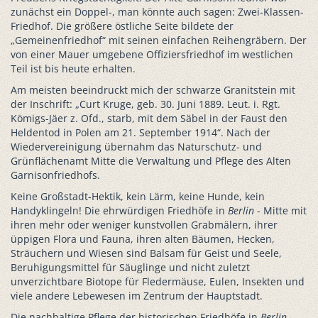
zunächst ein Doppel-, man könnte auch sagen: Zwei-Klassen-
Friedhof. Die größere östliche Seite bildete der
„Gemeinenfriedhof“ mit seinen einfachen Reihengräbern. Der
von einer Mauer umgebene Offiziersfriedhof im westlichen
Teil ist bis heute erhalten.
Am meisten beeindruckt mich der schwarze Granitstein mit
der Inschrift: „Curt Kruge, geb. 30. Juni 1889. Leut. i. Rgt.
Kömigs-Jäer z. Ofd., starb, mit dem Säbel in der Faust den
Heldentod in Polen am 21. September 1914“. Nach der
Wiedervereinigung übernahm das Naturschutz- und
Grünflächenamt Mitte die Verwaltung und Pflege des Alten
Garnisonfriedhofs.
Keine Großstadt-Hektik, kein Lärm, keine Hunde, kein
Handyklingeln! Die ehrwürdigen Friedhöfe in
Berlin
- Mitte mit
ihren mehr oder weniger kunstvollen Grabmälern, ihrer
üppigen Flora und Fauna, ihren alten Bäumen, Hecken,
Sträuchern und Wiesen sind Balsam für Geist und Seele,
Beruhigungsmittel für Säuglinge und nicht zuletzt
unverzichtbare Biotope für Fledermäuse, Eulen, Insekten und
viele andere Lebewesen im Zentrum der Hauptstadt.
Die nachhaltige Pflege der historischen Friedhöfe in
Berlin
-