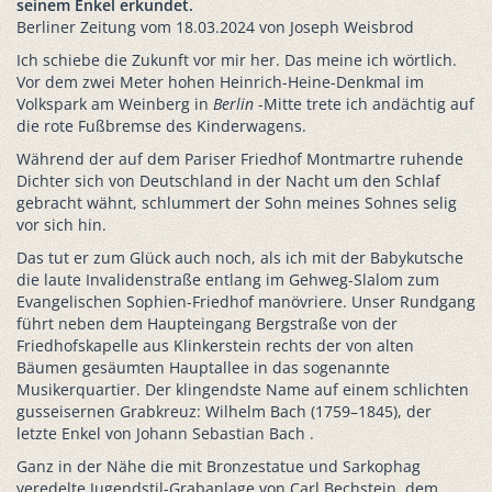
seinem Enkel erkundet.
Berliner Zeitung vom 18.03.2024 von Joseph Weisbrod
Ich schiebe die Zukunft vor mir her. Das meine ich wörtlich.
Vor dem zwei Meter hohen Heinrich-Heine-Denkmal im
Volkspark am Weinberg in
Berlin
-Mitte trete ich andächtig auf
die rote Fußbremse des Kinderwagens.
Während der auf dem Pariser Friedhof Montmartre ruhende
Dichter sich von Deutschland in der Nacht um den Schlaf
gebracht wähnt, schlummert der Sohn meines Sohnes selig
vor sich hin.
Das tut er zum Glück auch noch, als ich mit der Babykutsche
die laute Invalidenstraße entlang im Gehweg-Slalom zum
Evangelischen Sophien-Friedhof manövriere. Unser Rundgang
führt neben dem Haupteingang Bergstraße von der
Friedhofskapelle aus Klinkerstein rechts der von alten
Bäumen gesäumten Hauptallee in das sogenannte
Musikerquartier. Der klingendste Name auf einem schlichten
gusseisernen Grabkreuz: Wilhelm Bach (1759–1845), der
letzte Enkel von Johann Sebastian Bach .
Ganz in der Nähe die mit Bronzestatue und Sarkophag
veredelte Jugendstil-Grabanlage von Carl Bechstein, dem