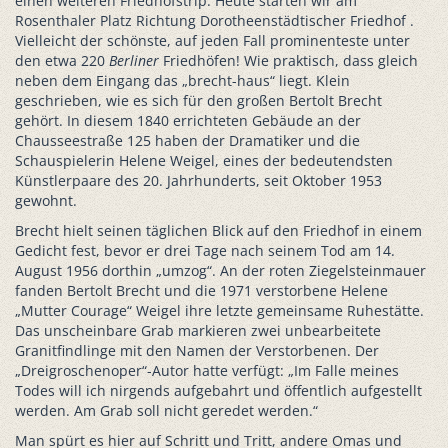
einen weiteren Friedhofstrip. Heute starten wir am
Rosenthaler Platz Richtung Dorotheenstädtischer Friedhof .
Vielleicht der schönste, auf jeden Fall prominenteste unter
den etwa 220
Berliner
Friedhöfen! Wie praktisch, dass gleich
neben dem Eingang das „brecht-haus“ liegt. Klein
geschrieben, wie es sich für den großen Bertolt Brecht
gehört. In diesem 1840 errichteten Gebäude an der
Chausseestraße 125 haben der Dramatiker und die
Schauspielerin Helene Weigel, eines der bedeutendsten
Künstlerpaare des 20. Jahrhunderts, seit Oktober 1953
gewohnt.
Brecht hielt seinen täglichen Blick auf den Friedhof in einem
Gedicht fest, bevor er drei Tage nach seinem Tod am 14.
August 1956 dorthin „umzog“. An der roten Ziegelsteinmauer
fanden Bertolt Brecht und die 1971 verstorbene Helene
„Mutter Courage“ Weigel ihre letzte gemeinsame Ruhestätte.
Das unscheinbare Grab markieren zwei unbearbeitete
Granitfindlinge mit den Namen der Verstorbenen. Der
„Dreigroschenoper“-Autor hatte verfügt: „Im Falle meines
Todes will ich nirgends aufgebahrt und öffentlich aufgestellt
werden. Am Grab soll nicht geredet werden.“
Man spürt es hier auf Schritt und Tritt, andere Omas und