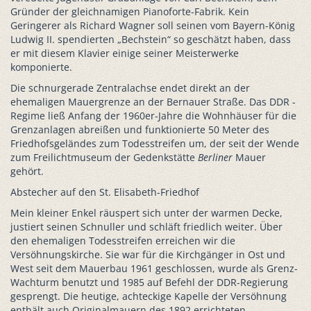
Gründer der gleichnamigen Pianoforte-Fabrik. Kein
Geringerer als Richard Wagner soll seinen vom Bayern-König
Ludwig II. spendierten „Bechstein“ so geschätzt haben, dass
er mit diesem Klavier einige seiner Meisterwerke
komponierte.
Die schnurgerade Zentralachse endet direkt an der
ehemaligen Mauergrenze an der Bernauer Straße. Das DDR -
Regime ließ Anfang der 1960er-Jahre die Wohnhäuser für die
Grenzanlagen abreißen und funktionierte 50 Meter des
Friedhofsgeländes zum Todesstreifen um, der seit der Wende
zum Freilichtmuseum der Gedenkstätte
Berliner
Mauer
gehört.
Abstecher auf den St. Elisabeth-Friedhof
Mein kleiner Enkel räuspert sich unter der warmen Decke,
justiert seinen Schnuller und schläft friedlich weiter. Über
den ehemaligen Todesstreifen erreichen wir die
Versöhnungskirche. Sie war für die Kirchgänger in Ost und
West seit dem Mauerbau 1961 geschlossen, wurde als Grenz-
Wachturm benutzt und 1985 auf Befehl der DDR-Regierung
gesprengt. Die heutige, achteckige Kapelle der Versöhnung
enthält auch Originalmauern des 1892 errichteten