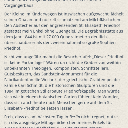
Vorgängerbaus.
Der Kleine im Kinderwagen ist inzwischen aufgewacht, lächelt
seinen Opa an und nuckelt schmatzend am Milchfläschchen.
Den Abstecher auf den angrenzenden St. Elisabeth-Friedhof
gestattet mein Enkel ohne Quengelei. Die Begräbnisstätte aus
dem Jahr 1844 ist mit 27.000 Quadratmetern deutlich
überschaubarer als der zweieinhalbmal so große Sophien-
Friedhof.
Nicht von ungefähr mahnt die Besuchertafel: „Dieser Friedhof
ist keine Parkanlage!“ Wären da nicht die Gräber von weithin
unbekannten Theologen, Komponisten, Schriftstellern,
Gutsbesitzern, das Sandstein-Monument für die
Fabrikantenfamilie Wollank, der griechische Grabtempel der
Famile Carl Schmidt, die historischen Skulpturen und die
1884 im gotischen Stil erbaute Friedhofskapelle: Man würde
sich wie in einem botanischen Garten fühlen! Kein Wunder,
dass sich auch heute noch Menschen gerne auf dem St.
Elisabeth-Friedhof beisetzen lassen.
Froh, dass es am nächsten Tag in
Berlin
nicht regnet, nutze
ich das ausgiebige Mittagsnickerchen meines Enkels für