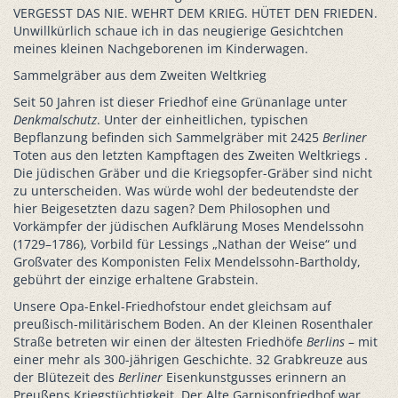
VERGESST DAS NIE. WEHRT DEM KRIEG. HÜTET DEN FRIEDEN.
Unwillkürlich schaue ich in das neugierige Gesichtchen
meines kleinen Nachgeborenen im Kinderwagen.
Sammelgräber aus dem Zweiten Weltkrieg
Seit 50 Jahren ist dieser Friedhof eine Grünanlage unter
Denkmalschutz
. Unter der einheitlichen, typischen
Bepflanzung befinden sich Sammelgräber mit 2425
Berliner
Toten aus den letzten Kampftagen des Zweiten Weltkriegs .
Die jüdischen Gräber und die Kriegsopfer-Gräber sind nicht
zu unterscheiden. Was würde wohl der bedeutendste der
hier Beigesetzten dazu sagen? Dem Philosophen und
Vorkämpfer der jüdischen Aufklärung Moses Mendelssohn
(1729–1786), Vorbild für Lessings „Nathan der Weise“ und
Großvater des Komponisten Felix Mendelssohn-Bartholdy,
gebührt der einzige erhaltene Grabstein.
Unsere Opa-Enkel-Friedhofstour endet gleichsam auf
preußisch-militärischem Boden. An der Kleinen Rosenthaler
Straße betreten wir einen der ältesten Friedhöfe
Berlins
– mit
einer mehr als 300-jährigen Geschichte. 32 Grabkreuze aus
der Blütezeit des
Berliner
Eisenkunstgusses erinnern an
Preußens Kriegstüchtigkeit. Der Alte Garnisonfriedhof war