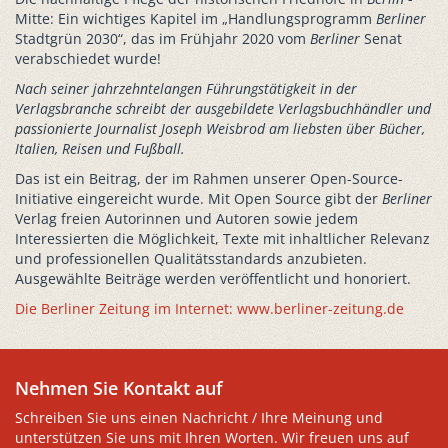
Mitte: Ein wichtiges Kapitel im „Handlungsprogramm
Berliner
Stadtgrün 2030“, das im Frühjahr 2020 vom
Berliner
Senat
verabschiedet wurde!
Nach seiner jahrzehntelangen Führungstätigkeit in der
Verlagsbranche schreibt der ausgebildete Verlagsbuchhändler und
passionierte Journalist Joseph Weisbrod am liebsten über Bücher,
Italien, Reisen und Fußball.
Das ist ein Beitrag, der im Rahmen unserer Open-Source-
Initiative eingereicht wurde. Mit Open Source gibt der
Berliner
Verlag freien Autorinnen und Autoren sowie jedem
Interessierten die Möglichkeit, Texte mit inhaltlicher Relevanz
und professionellen Qualitätsstandards anzubieten.
Ausgewählte Beiträge werden veröffentlicht und honoriert.
Die Berliner Zeitung im Internet: www.berliner-zeitung.de
Nehmen Sie Kontakt auf
Schreiben Sie uns einen Nachricht / Ihre Meinung und
unterstützen Sie uns mit Ihren Worten. Wir freuen uns auf