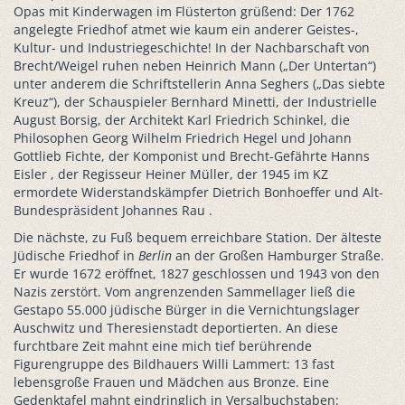
Opas mit Kinderwagen im Flüsterton grüßend: Der 1762
angelegte Friedhof atmet wie kaum ein anderer Geistes-,
Kultur- und Industriegeschichte! In der Nachbarschaft von
Brecht/Weigel ruhen neben Heinrich Mann („Der Untertan“)
unter anderem die Schriftstellerin Anna Seghers („Das siebte
Kreuz“), der Schauspieler Bernhard Minetti, der Industrielle
August Borsig, der Architekt Karl Friedrich Schinkel, die
Philosophen Georg Wilhelm Friedrich Hegel und Johann
Gottlieb Fichte, der Komponist und Brecht-Gefährte Hanns
Eisler , der Regisseur Heiner Müller, der 1945 im KZ
ermordete Widerstandskämpfer Dietrich Bonhoeffer und Alt-
Bundespräsident Johannes Rau .
Die nächste, zu Fuß bequem erreichbare Station. Der älteste
Jüdische Friedhof in
Berlin
an der Großen Hamburger Straße.
Er wurde 1672 eröffnet, 1827 geschlossen und 1943 von den
Nazis zerstört. Vom angrenzenden Sammellager ließ die
Gestapo 55.000 jüdische Bürger in die Vernichtungslager
Auschwitz und Theresienstadt deportierten. An diese
furchtbare Zeit mahnt eine mich tief berührende
Figurengruppe des Bildhauers Willi Lammert: 13 fast
lebensgroße Frauen und Mädchen aus Bronze. Eine
Gedenktafel mahnt eindringlich in Versalbuchstaben: