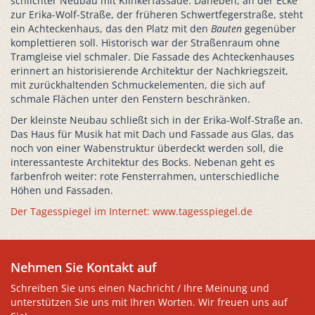
schlichter Neubau mit Klinkerfassade. Daneben, an der Ecke
zur Erika-Wolf-Straße, der früheren Schwertfegerstraße, steht
ein Achteckenhaus, das den Platz mit den
Bauten
gegenüber
komplettieren soll. Historisch war der Straßenraum ohne
Tramgleise viel schmaler. Die Fassade des Achteckenhauses
erinnert an historisierende Architektur der Nachkriegszeit,
mit zurückhaltenden Schmuckelementen, die sich auf
schmale Flächen unter den Fenstern beschränken.
Der kleinste Neubau schließt sich in der Erika-Wolf-Straße an.
Das Haus für Musik hat mit Dach und Fassade aus Glas, das
noch von einer Wabenstruktur überdeckt werden soll, die
interessanteste Architektur des Bocks. Nebenan geht es
farbenfroh weiter: rote Fensterrahmen, unterschiedliche
Höhen und Fassaden.
Der Tagesspiegel im Internet: www.tagesspiegel.de
Nehmen Sie Kontakt auf
Schreiben Sie uns einen Nachricht / Ihre Meinung und
unterstützen Sie uns mit Ihren Worten. Wir freuen uns auf