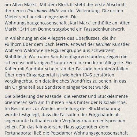
am Alten Markt . Mit dem Block III steht der erste Abschnitt
der neuen
Potsdamer Mitte
vor der Vollendung. Die ersten
Mieter sind bereits eingezogen. Die
Wohnungsbaugenossenschaft „Karl Marx“ enthüllte am Alten
Markt 13/14 am Donnerstagabend ein Fassadenkunstwerk.
In Anlehnung an die Allegorie des Überflusses, die ihr
Füllhorn über dem Dach leerte, entwarf der
Berliner
Künstler
Wolf von Waldow eine Figurengruppe aus schwarzem
Stahlblech. Wo früher Sandsteinfiguren standen, zeigen die
scherenschnittartigen Skulpturen eine moderne Allegorie. Ein
Koffer mit Sanduhr scheint an der Fassade herunterzufallen.
Über dem Eingangportal ist wie beim 1945 zerstörten
Vorgängerbau ein detailreiches Wandfries zu sehen, in das
ein Originalteil aus Sandstein eingearbeitet wurde.
Die Gliederung der Fassade, die Fenster und Stuckelemente
orientieren sich am früheren Haus hinter der Nikolaikirche.
Im Beschluss zur Wiederherstellung der Blockbebauung
wurde festgelegt, dass die Fassaden der Eckgebäude als
sogenannte Leitbauten den Vorgängerbauten entsprechen
sollen. Für das Klingnersche Haus gegenüber dem
Fortunaportal ließ die Potsdamer Wohnungsgenossenschaft