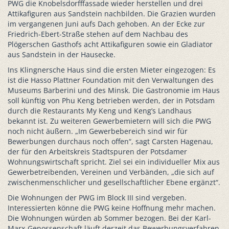
PWG die Knobelsdorfffassade wieder herstellen und drei
Attikafiguren aus Sandstein nachbilden. Die Grazien wurden
im vergangenen Juni aufs Dach gehoben. An der Ecke zur
Friedrich-Ebert-Straße stehen auf dem Nachbau des
Plögerschen Gasthofs acht Attikafiguren sowie ein Gladiator
aus Sandstein in der Hausecke.
Ins Klingnersche Haus sind die ersten Mieter eingezogen: Es
ist die Hasso Plattner Foundation mit den Verwaltungen des
Museums Barberini und des Minsk. Die Gastronomie im Haus
soll künftig von Phu Keng betrieben werden, der in Potsdam
durch die Restaurants My Keng und Keng’s Landhaus
bekannt ist. Zu weiteren Gewerbemietern will sich die PWG
noch nicht äußern. „Im Gewerbebereich sind wir für
Bewerbungen durchaus noch offen“, sagt Carsten Hagenau,
der für den Arbeitskreis Stadtspuren der Potsdamer
Wohnungswirtschaft spricht. Ziel sei ein individueller Mix aus
Gewerbetreibenden, Vereinen und Verbänden, „die sich auf
zwischenmenschlicher und gesellschaftlicher Ebene ergänzt“.
Die Wohnungen der PWG im Block III sind vergeben.
Interessierten könne die PWG keine Hoffnung mehr machen.
Die Wohnungen würden ab Sommer bezogen. Bei der Karl-
Marx-Genossenschaft läuft derzeit das Bewerbungsverfahren