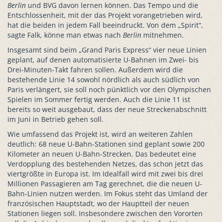
Berlin
und BVG davon lernen können. Das Tempo und die
Entschlossenheit, mit der das Projekt vorangetrieben wird,
hat die beiden in jedem Fall beeindruckt. Von dem „Spirit“,
sagte Falk, könne man etwas nach
Berlin
mitnehmen.
Insgesamt sind beim „Grand Paris Express“ vier neue Linien
geplant, auf denen automatisierte U-Bahnen im Zwei- bis
Drei-Minuten-Takt fahren sollen. Außerdem wird die
bestehende Linie 14 sowohl nördlich als auch südlich von
Paris verlängert, sie soll noch pünktlich vor den Olympischen
Spielen im Sommer fertig werden. Auch die Linie 11 ist
bereits so weit ausgebaut, dass der neue Streckenabschnitt
im Juni in Betrieb gehen soll.
Wie umfassend das Projekt ist, wird an weiteren Zahlen
deutlich: 68 neue U-Bahn-Stationen sind geplant sowie 200
Kilometer an neuen U-Bahn-Strecken. Das bedeutet eine
Verdopplung des bestehenden Netzes, das schon jetzt das
viertgrößte in Europa ist. Im Idealfall wird mit zwei bis drei
Millionen Passagieren am Tag gerechnet, die die neuen U-
Bahn-Linien nutzen werden. Im Fokus steht das Umland der
französischen Hauptstadt, wo der Hauptteil der neuen
Stationen liegen soll. Insbesondere zwischen den Vororten