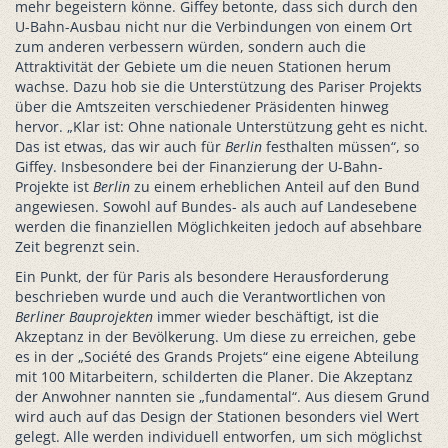
mehr begeistern könne. Giffey betonte, dass sich durch den
U-Bahn-Ausbau nicht nur die Verbindungen von einem Ort
zum anderen verbessern würden, sondern auch die
Attraktivität der Gebiete um die neuen Stationen herum
wachse. Dazu hob sie die Unterstützung des Pariser Projekts
über die Amtszeiten verschiedener Präsidenten hinweg
hervor. „Klar ist: Ohne nationale Unterstützung geht es nicht.
Das ist etwas, das wir auch für
Berlin
festhalten müssen“, so
Giffey. Insbesondere bei der Finanzierung der U-Bahn-
Projekte ist
Berlin
zu einem erheblichen Anteil auf den Bund
angewiesen. Sowohl auf Bundes- als auch auf Landesebene
werden die finanziellen Möglichkeiten jedoch auf absehbare
Zeit begrenzt sein.
Ein Punkt, der für Paris als besondere Herausforderung
beschrieben wurde und auch die Verantwortlichen von
Berliner
Bauprojekten
immer wieder beschäftigt, ist die
Akzeptanz in der Bevölkerung. Um diese zu erreichen, gebe
es in der „Société des Grands Projets“ eine eigene Abteilung
mit 100 Mitarbeitern, schilderten die Planer. Die Akzeptanz
der Anwohner nannten sie „fundamental“. Aus diesem Grund
wird auch auf das Design der Stationen besonders viel Wert
gelegt. Alle werden individuell entworfen, um sich möglichst