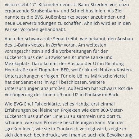
Vision sieht 171 Kilometer neuer U-Bahn-Strecken vor, dazu
ergänzende Straßenbahn- und Schnellbuslinien. Als Ziel
nannte es die BVG, Außenbezirke besser anzubinden und
neue Querverbindungen zu schaffen. Ähnlich wird es in den
Pariser Vororten gehandhabt.
Auch der schwarz-rote Senat treibt, wie bekannt, den Ausbau
des U-Bahn-Netzes in
Berlin
voran. Am weitesten
vorangeschritten sind die Vorbereitungen für den
Lückenschluss der U3 zwischen Krumme Lanke und
Mexikoplatz. Dazu kommt der Ausbau der U7 in Richtung
Heerstraße und Flughafen BER, wofür aktuell Nutzen-Kosten-
Untersuchungen erfolgen. Für die U8 ins Märkische Viertel
hat der Senat erst im April beschlossen, weitere
Untersuchungen anzustoßen. Außerdem hat Schwarz-Rot die
Verlängerung der Linien U9 und U2 in Pankow im Blick.
Wie BVG-Chef Falk erklärte, sei es richtig, erst einmal
Erfahrungen bei kleineren Projekten wie dem 800-Meter-
Lückenschluss auf der Linie U3 zu sammeln und dort zu
schauen, wie man Prozesse beschleunigen kann. Von der
„großen Idee“, wie sie in Frankreich verfolgt wird, zeigte er
sich dennoch beeindruckt, weil man so auch die Bevölkerung