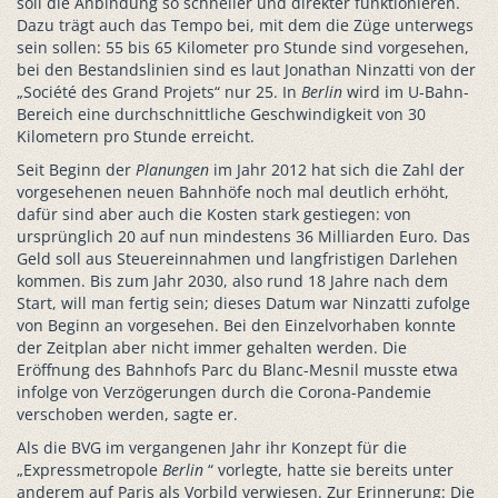
soll die Anbindung so schneller und direkter funktionieren.
Dazu trägt auch das Tempo bei, mit dem die Züge unterwegs
sein sollen: 55 bis 65 Kilometer pro Stunde sind vorgesehen,
bei den Bestandslinien sind es laut Jonathan Ninzatti von der
„Société des Grand Projets“ nur 25. In
Berlin
wird im U-Bahn-
Bereich eine durchschnittliche Geschwindigkeit von 30
Kilometern pro Stunde erreicht.
Seit Beginn der
Planungen
im Jahr 2012 hat sich die Zahl der
vorgesehenen neuen Bahnhöfe noch mal deutlich erhöht,
dafür sind aber auch die Kosten stark gestiegen: von
ursprünglich 20 auf nun mindestens 36 Milliarden Euro. Das
Geld soll aus Steuereinnahmen und langfristigen Darlehen
kommen. Bis zum Jahr 2030, also rund 18 Jahre nach dem
Start, will man fertig sein; dieses Datum war Ninzatti zufolge
von Beginn an vorgesehen. Bei den Einzelvorhaben konnte
der Zeitplan aber nicht immer gehalten werden. Die
Eröffnung des Bahnhofs Parc du Blanc-Mesnil musste etwa
infolge von Verzögerungen durch die Corona-Pandemie
verschoben werden, sagte er.
Als die BVG im vergangenen Jahr ihr Konzept für die
„Expressmetropole
Berlin
“ vorlegte, hatte sie bereits unter
anderem auf Paris als Vorbild verwiesen. Zur Erinnerung: Die