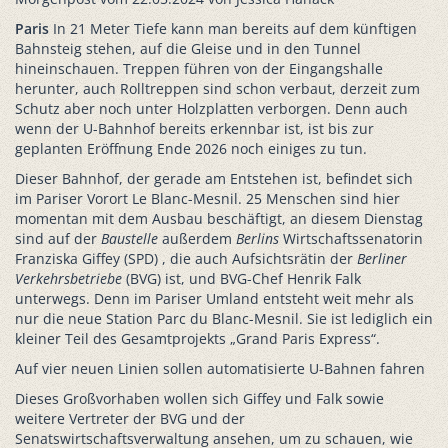
Paris
In 21 Meter Tiefe kann man bereits auf dem künftigen
Bahnsteig stehen, auf die Gleise und in den Tunnel
hineinschauen. Treppen führen von der Eingangshalle
herunter, auch Rolltreppen sind schon verbaut, derzeit zum
Schutz aber noch unter Holzplatten verborgen. Denn auch
wenn der U-Bahnhof bereits erkennbar ist, ist bis zur
geplanten Eröffnung Ende 2026 noch einiges zu tun.
Dieser Bahnhof, der gerade am Entstehen ist, befindet sich
im Pariser Vorort Le Blanc-Mesnil. 25 Menschen sind hier
momentan mit dem Ausbau beschäftigt, an diesem Dienstag
sind auf der
Baustelle
außerdem
Berlins
Wirtschaftssenatorin
Franziska Giffey (SPD) , die auch Aufsichtsrätin der
Berliner
Verkehrsbetriebe
(BVG) ist, und BVG-Chef Henrik Falk
unterwegs. Denn im Pariser Umland entsteht weit mehr als
nur die neue Station Parc du Blanc-Mesnil. Sie ist lediglich ein
kleiner Teil des Gesamtprojekts „Grand Paris Express“.
Auf vier neuen Linien sollen automatisierte U-Bahnen fahren
Dieses Großvorhaben wollen sich Giffey und Falk sowie
weitere Vertreter der BVG und der
Senatswirtschaftsverwaltung ansehen, um zu schauen, wie