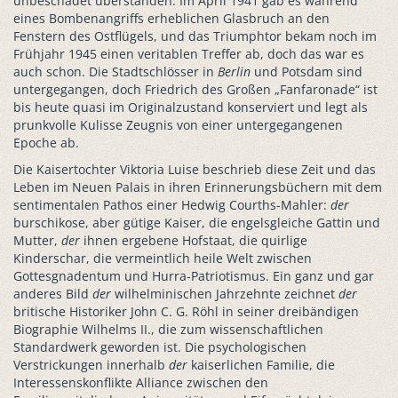
unbeschadet überstanden. Im April 1941 gab es während
eines Bombenangriffs erheblichen Glasbruch an den
Fenstern des Ostflügels, und das Triumphtor bekam noch im
Frühjahr 1945 einen veritablen Treffer ab, doch das war es
auch schon. Die Stadtschlösser in
Berlin
und Potsdam sind
untergegangen, doch Friedrich des Großen „Fanfaronade“ ist
bis heute quasi im Originalzustand konserviert und legt als
prunkvolle Kulisse Zeugnis von einer untergegangenen
Epoche ab.
Die Kaisertochter Viktoria Luise beschrieb diese Zeit und das
Leben im Neuen Palais in ihren Erinnerungsbüchern mit dem
sentimentalen Pathos einer Hedwig Courths-Mahler:
der
burschikose, aber gütige Kaiser, die engelsgleiche Gattin und
Mutter,
der
ihnen ergebene Hofstaat, die quirlige
Kinderschar, die vermeintlich heile Welt zwischen
Gottesgnadentum und Hurra-Patriotismus. Ein ganz und gar
anderes Bild
der
wilhelminischen Jahrzehnte zeichnet
der
britische Historiker John C. G. Röhl in seiner dreibändigen
Biographie Wilhelms II., die zum wissenschaftlichen
Standardwerk geworden ist. Die psychologischen
Verstrickungen innerhalb
der
kaiserlichen Familie, die
Interessenskonflikte Alliance zwischen den