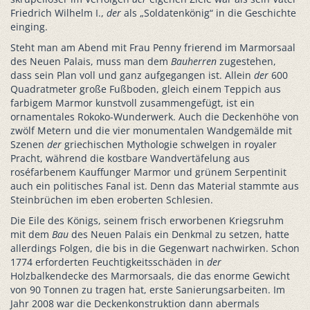
Friedrich Wilhelm I.,
der
als „Soldatenkönig“ in die Geschichte
einging.
Steht man am Abend mit Frau Penny frierend im Marmorsaal
des Neuen Palais, muss man dem
Bauherren
zugestehen,
dass sein Plan voll und ganz aufgegangen ist. Allein
der
600
Quadratmeter große Fußboden, gleich einem Teppich aus
farbigem Marmor kunstvoll zusammengefügt, ist ein
ornamentales Rokoko-Wunderwerk. Auch die Deckenhöhe von
zwölf Metern und die vier monumentalen Wandgemälde mit
Szenen
der
griechischen Mythologie schwelgen in royaler
Pracht, während die kostbare Wandvertäfelung aus
roséfarbenem Kauffunger Marmor und grünem Serpentinit
auch ein politisches Fanal ist. Denn das Material stammte aus
Steinbrüchen im eben eroberten Schlesien.
Die Eile des Königs, seinem frisch erworbenen Kriegsruhm
mit dem
Bau
des Neuen Palais ein Denkmal zu setzen, hatte
allerdings Folgen, die bis in die Gegenwart nachwirken. Schon
1774 erforderten Feuchtigkeitsschäden in
der
Holzbalkendecke des Marmorsaals, die das enorme Gewicht
von 90 Tonnen zu tragen hat, erste Sanierungsarbeiten. Im
Jahr 2008 war die Deckenkonstruktion dann abermals