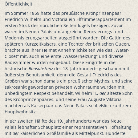
Öffentlichkeit.
Im Sommer 1859 hatte das preußische Kronprinzenpaar
Friedrich Wilhelm und Victoria ein Elfzimmerappartement im
ersten Stock des nördlichen Seitenflügels bezogen. Zuvor
waren im Neuen Palais umfangreiche Renovierungs- und
Modernisierungsarbeiten ausgeführt worden. Die Gattin des
späteren Kurzzeitkaisers, eine Tochter
der
britischen Queen,
brachte aus ihrer Heimat Annehmlichkeiten wie das „Water-
Closet“ mit, auch eine erste „Wasserheizung“ und diverse
Badezimmer wurden eingebaut. Diese Eingriffe in die
historische
Bausubstanz
des 18. Jahrhunderts geschahen mit
äußerster Behutsamkeit, denn die Gestalt Friedrichs des
Großen war schon damals ein preußischer Mythos, und seine
sakrosankt gewordenen privaten Wohnräume wurden mit
unbedingtem Respekt behandelt. Wilhelm II.,
der
älteste Sohn
des Kronprinzenpaares, und seine Frau Auguste Viktoria
machten als Kaiserpaar das Neue Palais schließlich zu ihrem
Hauptwohnsitz.
In
der
zweiten Hälfte des 19. Jahrhunderts war das Neue
Palais lebhafter Schauplatz einer repräsentativen Hofhaltung
mit
der
kaiserlichen Großfamilie als Mittelpunkt. Hunderte