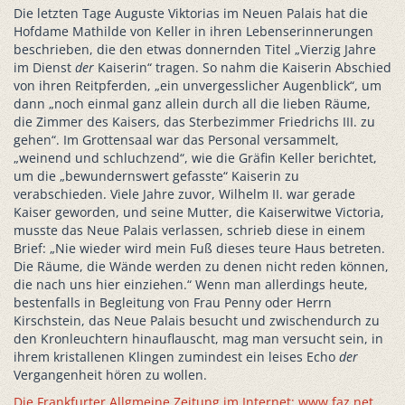
Die letzten Tage Auguste Viktorias im Neuen Palais hat die
Hofdame Mathilde von Keller in ihren Lebenserinnerungen
beschrieben, die den etwas donnernden Titel „Vierzig Jahre
im Dienst
der
Kaiserin“ tragen. So nahm die Kaiserin Abschied
von ihren Reitpferden, „ein unvergesslicher Augenblick“, um
dann „noch einmal ganz allein durch all die lieben Räume,
die Zimmer des Kaisers, das Sterbezimmer Friedrichs III. zu
gehen“. Im Grottensaal war das Personal versammelt,
„weinend und schluchzend“, wie die Gräfin Keller berichtet,
um die „bewundernswert gefasste“ Kaiserin zu
verabschieden. Viele Jahre zuvor, Wilhelm II. war gerade
Kaiser geworden, und seine Mutter, die Kaiserwitwe Victoria,
musste das Neue Palais verlassen, schrieb diese in einem
Brief: „Nie wieder wird mein Fuß dieses teure Haus betreten.
Die Räume, die Wände werden zu denen nicht reden können,
die nach uns hier einziehen.“ Wenn man allerdings heute,
bestenfalls in Begleitung von Frau Penny oder Herrn
Kirschstein, das Neue Palais besucht und zwischendurch zu
den Kronleuchtern hinauflauscht, mag man versucht sein, in
ihrem kristallenen Klingen zumindest ein leises Echo
der
Vergangenheit hören zu wollen.
Die Frankfurter Allgmeine Zeitung im Internet: www.faz.net