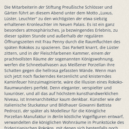
Die Mitarbeiterin
der
Stiftung Preußische Schlösser und
Gärten führt an diesem Abend unter dem Motto „Luxus,
Lüster, Leuchter“ zu den wichtigsten
der
etwa siebzig
erhaltenen Kronleuchter im Neuen Palais. Es ist ein ganz
besonders atmosphärisches, ja bezwingendes Erlebnis, zu
dieser späten Stunde und außerhalb
der
regulären
Öffnungszeiten mit Frau Penny durch die Raumfluchten des
späten Rokokos zu spazieren. Das Parkett knarrt, die Lüster
zittern, und in
der
Fleischfarbenen Kammer, einem
der
prachtvollsten Räume
der
sogenannten Königswohnung,
werfen die Schneeballvasen aus Meißener Porzellan ihre
Schatten gegen die hellrosa gefassten Wände. Wenn man
sich jetzt noch flackerndes Kerzenlicht und knisterndes
Kaminfeuer hinzuimaginierte, wäre die Illusion eines Rokoko-
Raumwunders perfekt. Denn eleganter, verspielter und
luxuriöser, und all das auf höchstem kunsthandwerklichen
Niveau, ist Innenarchitektur kaum denkbar. Künstler wie
der
italienische Stuckateur und Bildhauer Giovanni Battista
Pedrozzi,
der
später als Modelleur für die Königliche
Porzellan-Manufaktur in
Berlin
köstliche Vogelfiguren entwarf,
verwandelten die königlichen Wohnräume in Prunkstücke des
friderizianischen Rokokos, mit denen sich bestenfalls noch