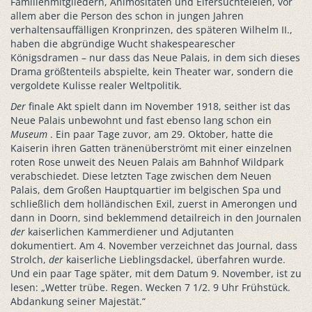
Familienmitgliedern, Animositäten und Eifersüchteleien, vor
allem aber die Person des schon in jungen Jahren
verhaltensauffälligen Kronprinzen, des späteren Wilhelm II.,
haben die abgründige Wucht shakespearescher
Königsdramen – nur dass das Neue Palais, in dem sich dieses
Drama größtenteils abspielte, kein Theater war, sondern die
vergoldete Kulisse realer Weltpolitik.
Der
finale Akt spielt dann im November 1918, seither ist das
Neue Palais unbewohnt und fast ebenso lang schon ein
Museum
. Ein paar Tage zuvor, am 29. Oktober, hatte die
Kaiserin ihren Gatten tränenüberströmt mit einer einzelnen
roten Rose unweit des Neuen Palais am Bahnhof Wildpark
verabschiedet. Diese letzten Tage zwischen dem Neuen
Palais, dem Großen Hauptquartier im belgischen Spa und
schließlich dem holländischen Exil, zuerst in Amerongen und
dann in Doorn, sind beklemmend detailreich in den Journalen
der
kaiserlichen Kammerdiener und Adjutanten
dokumentiert. Am 4. November verzeichnet das Journal, dass
Strolch,
der
kaiserliche Lieblingsdackel, überfahren wurde.
Und ein paar Tage später, mit dem Datum 9. November, ist zu
lesen: „Wetter trübe. Regen. Wecken 7 1/2. 9 Uhr Frühstück.
Abdankung seiner Majestät.“