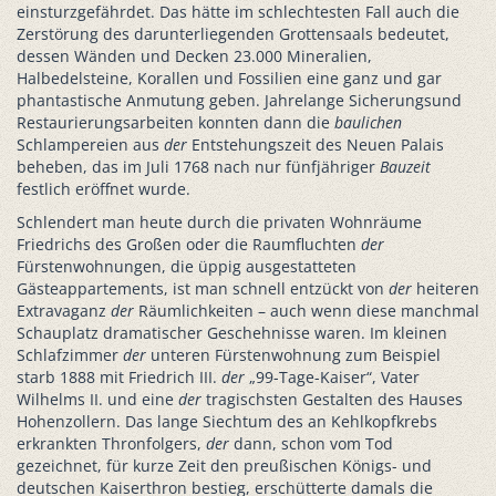
einsturzgefährdet. Das hätte im schlechtesten Fall auch die
Zerstörung des darunterliegenden Grottensaals bedeutet,
dessen Wänden und Decken 23.000 Mineralien,
Halbedelsteine, Korallen und Fossilien eine ganz und gar
phantastische Anmutung geben. Jahrelange Sicherungsund
Restaurierungsarbeiten konnten dann die
baulichen
Schlampereien aus
der
Entstehungszeit des Neuen Palais
beheben, das im Juli 1768 nach nur fünfjähriger
Bauzeit
festlich eröffnet wurde.
Schlendert man heute durch die privaten Wohnräume
Friedrichs des Großen oder die Raumfluchten
der
Fürstenwohnungen, die üppig ausgestatteten
Gästeappartements, ist man schnell entzückt von
der
heiteren
Extravaganz
der
Räumlichkeiten – auch wenn diese manchmal
Schauplatz dramatischer Geschehnisse waren. Im kleinen
Schlafzimmer
der
unteren Fürstenwohnung zum Beispiel
starb 1888 mit Friedrich III.
der
„99-Tage-Kaiser“, Vater
Wilhelms II. und eine
der
tragischsten Gestalten des Hauses
Hohenzollern. Das lange Siechtum des an Kehlkopfkrebs
erkrankten Thronfolgers,
der
dann, schon vom Tod
gezeichnet, für kurze Zeit den preußischen Königs- und
deutschen Kaiserthron bestieg, erschütterte damals die