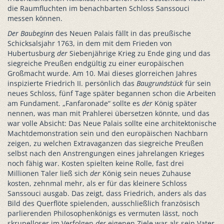
die Raumfluchten im benachbarten Schloss Sanssouci
messen können.
Der
Baubeginn
des Neuen Palais fällt in das preußische
Schicksalsjahr 1763, in dem mit dem Frieden von
Hubertusburg
der
Siebenjährige Krieg zu Ende ging und das
siegreiche Preußen endgültig zu einer europäischen
Großmacht wurde. Am 10. Mai dieses glorreichen Jahres
inspizierte Friedrich II. persönlich das
Baugrundstück
für sein
neues Schloss, fünf Tage später begannen schon die Arbeiten
am Fundament. „Fanfaronade“ sollte es
der
König später
nennen, was man mit Prahlerei übersetzen könnte, und das
war volle Absicht: Das Neue Palais sollte eine architektonische
Machtdemonstration sein und den europäischen Nachbarn
zeigen, zu welchen Extravaganzen das siegreiche Preußen
selbst nach den Anstrengungen eines jahrelangen Krieges
noch fähig war. Kosten spielten keine Rolle, fast drei
Millionen Taler ließ sich
der
König sein neues Zuhause
kosten, zehnmal mehr, als er für das kleinere Schloss
Sanssouci ausgab. Das zeigt, dass Friedrich, anders als das
Bild des Querflöte spielenden, ausschließlich französisch
parlierenden Philosophenkönigs es vermuten lässt, noch
skrupelloser im Verfolgen
der
eigenen Ziele war als sein Vater