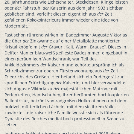
20. Jahrhunderts wie Lichtschalter, Steckdosen, Klingelleisten
oder
der
Fahrstuhl
der
Kaiserin aus dem Jahr 1903 sichtbar
geblieben sind, verleiht diesen eigentlich aus
der
Zeit
gefallenen Rokokointerieurs immer wieder eine Idee von
Modernität.
Fast schon rührend wirken im Badezimmer Auguste Viktorias
die über
der
Zinkwanne auf einer Metallplatte montierten
Kristallknöpfe mit
der
Gravur „Kalt, Warm, Brause“. Dieses in
Delfter Manier blau-weiß geflieste Badezimmer, eingebaut in
einen geräumigen Wandschrank, war Teil des
Ankleidezimmers
der
Kaiserin und gehörte ursprünglich als
Schreibzimmer zur oberen Fürstenwohnung aus
der
Zeit
Friedrichs des Großen. Hier befand sich ein Rudergerät zur
sportlichen Ertüchtigung
der
Kaiserin, und hier verwandelte
sich Auguste Viktoria zu
der
majestätischen Matrone mit
Perlenketten, Handschuhen, ihrer berühmten hochtoupierten
Ballonfrisur, bekrönt von radgroßen Hutkreationen und dem
huldvoll mütterlichen Lächeln, mit dem sie ihrem Volk
zuwinkte – die kaiserliche Familie wusste sich als führende
Dynastie des Reiches medial hoch professionell in Szene zu
setzen.
In diesem Ankleidezimmer geschah im August 2018 etwas