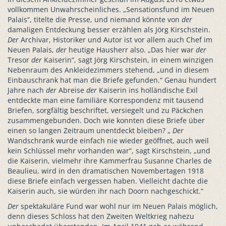
vollkommen Unwahrscheinliches. „Sensationsfund im Neuen
Palais“, titelte die Presse, und niemand könnte von
der
damaligen Entdeckung besser erzählen als Jörg Kirschstein.
Der
Archivar, Historiker und Autor ist vor allem auch Chef im
Neuen Palais,
der
heutige Hausherr also. „Das hier war
der
Tresor
der
Kaiserin“, sagt Jörg Kirschstein, in einem winzigen
Nebenraum des Ankleidezimmers stehend, „und in diesem
Einbauschrank hat man die Briefe gefunden.“ Genau hundert
Jahre nach
der
Abreise
der
Kaiserin ins holländische Exil
entdeckte man eine familiäre Korrespondenz mit tausend
Briefen, sorgfältig beschriftet, versiegelt und zu Päckchen
zusammengebunden. Doch wie konnten diese Briefe über
einen so langen Zeitraum unentdeckt bleiben? „
Der
Wandschrank wurde einfach nie wieder geöffnet, auch weil
kein Schlüssel mehr vorhanden war“, sagt Kirschstein, „und
die Kaiserin, vielmehr ihre Kammerfrau Susanne Charles de
Beaulieu, wird in den dramatischen Novembertagen 1918
diese Briefe einfach vergessen haben. Vielleicht dachte die
Kaiserin auch, sie würden ihr nach Doorn nachgeschickt.“
Der
spektakuläre Fund war wohl nur im Neuen Palais möglich,
denn dieses Schloss hat den Zweiten Weltkrieg nahezu