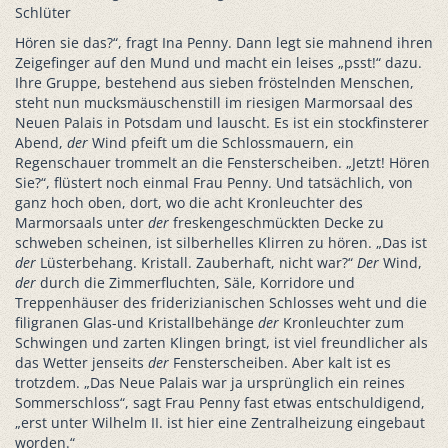
Schlüter
Hören sie das?“, fragt Ina Penny. Dann legt sie mahnend ihren
Zeigefinger auf den Mund und macht ein leises „psst!“ dazu.
Ihre Gruppe, bestehend aus sieben fröstelnden Menschen,
steht nun mucksmäuschenstill im riesigen Marmorsaal des
Neuen Palais in Potsdam und lauscht. Es ist ein stockfinsterer
Abend,
der
Wind pfeift um die Schlossmauern, ein
Regenschauer trommelt an die Fensterscheiben. „Jetzt! Hören
Sie?“, flüstert noch einmal Frau Penny. Und tatsächlich, von
ganz hoch oben, dort, wo die acht Kronleuchter des
Marmorsaals unter
der
freskengeschmückten Decke zu
schweben scheinen, ist silberhelles Klirren zu hören. „Das ist
der
Lüsterbehang. Kristall. Zauberhaft, nicht war?“
Der
Wind,
der
durch die Zimmerfluchten, Säle, Korridore und
Treppenhäuser des friderizianischen Schlosses weht und die
filigranen Glas-und Kristallbehänge
der
Kronleuchter zum
Schwingen und zarten Klingen bringt, ist viel freundlicher als
das Wetter jenseits
der
Fensterscheiben. Aber kalt ist es
trotzdem. „Das Neue Palais war ja ursprünglich ein reines
Sommerschloss“, sagt Frau Penny fast etwas entschuldigend,
„erst unter Wilhelm II. ist hier eine Zentralheizung eingebaut
worden.“