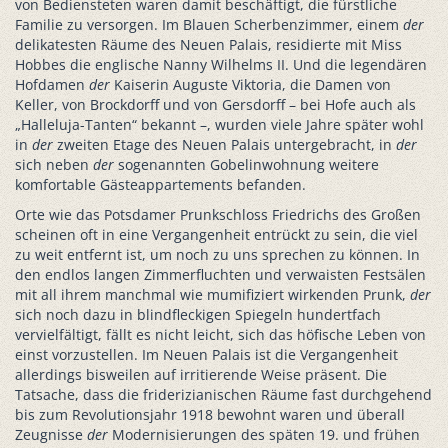
von Bediensteten waren damit beschäftigt, die fürstliche
Familie zu versorgen. Im Blauen Scherbenzimmer, einem
der
delikatesten Räume des Neuen Palais, residierte mit Miss
Hobbes die englische Nanny Wilhelms II. Und die legendären
Hofdamen
der
Kaiserin Auguste Viktoria, die Damen von
Keller, von Brockdorff und von Gersdorff – bei Hofe auch als
„Halleluja-Tanten“ bekannt –, wurden viele Jahre später wohl
in
der
zweiten Etage des Neuen Palais untergebracht, in
der
sich neben
der
sogenannten Gobelinwohnung weitere
komfortable Gästeappartements befanden.
Orte wie das Potsdamer Prunkschloss Friedrichs des Großen
scheinen oft in eine Vergangenheit entrückt zu sein, die viel
zu weit entfernt ist, um noch zu uns sprechen zu können. In
den endlos langen Zimmerfluchten und verwaisten Festsälen
mit all ihrem manchmal wie mumifiziert wirkenden Prunk,
der
sich noch dazu in blindfleckigen Spiegeln hundertfach
vervielfältigt, fällt es nicht leicht, sich das höfische Leben von
einst vorzustellen. Im Neuen Palais ist die Vergangenheit
allerdings bisweilen auf irritierende Weise präsent. Die
Tatsache, dass die friderizianischen Räume fast durchgehend
bis zum Revolutionsjahr 1918 bewohnt waren und überall
Zeugnisse
der
Modernisierungen des späten 19. und frühen