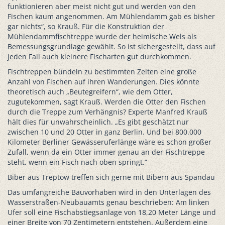
funktionieren aber meist nicht gut und werden von den
Fischen kaum angenommen. Am Mühlendamm gab es bisher
gar nichts“, so Krauß. Für die Konstruktion der
Mühlendammfischtreppe wurde der heimische Wels als
Bemessungsgrundlage gewählt. So ist sichergestellt, dass auf
jeden Fall auch kleinere Fischarten gut durchkommen.
Fischtreppen bündeln zu bestimmten Zeiten eine große
Anzahl von Fischen auf ihren Wanderungen. Dies könnte
theoretisch auch „Beutegreifern“, wie dem Otter,
zugutekommen, sagt Krauß. Werden die Otter den Fischen
durch die Treppe zum Verhängnis? Experte Manfred Krauß
hält dies für unwahrscheinlich. „Es gibt geschätzt nur
zwischen 10 und 20 Otter in ganz Berlin. Und bei 800.000
Kilometer Berliner Gewässeruferlänge wäre es schon großer
Zufall, wenn da ein Otter immer genau an der Fischtreppe
steht, wenn ein Fisch nach oben springt.“
Biber aus Treptow treffen sich gerne mit Bibern aus Spandau
Das umfangreiche Bauvorhaben wird in den Unterlagen des
Wasserstraßen-Neubauamts genau beschrieben: Am linken
Ufer soll eine Fischabstiegsanlage von 18,20 Meter Länge und
einer Breite von 70 Zentimetern entstehen. Außerdem eine