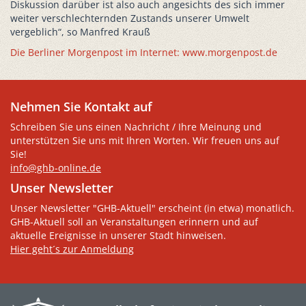
Diskussion darüber ist also auch angesichts des sich immer
weiter verschlechternden Zustands unserer Umwelt
vergeblich“, so Manfred Krauß
Die Berliner Morgenpost im Internet: www.morgenpost.de
Nehmen Sie Kontakt auf
Schreiben Sie uns einen Nachricht / Ihre Meinung und
unterstützen Sie uns mit Ihren Worten. Wir freuen uns auf
Sie!
info@ghb-online.de
Unser Newsletter
Unser Newsletter "GHB-Aktuell" erscheint (in etwa) monatlich.
GHB-Aktuell soll an Veranstaltungen erinnern und auf
aktuelle Ereignisse in unserer Stadt hinweisen.
Hier geht´s zur Anmeldung