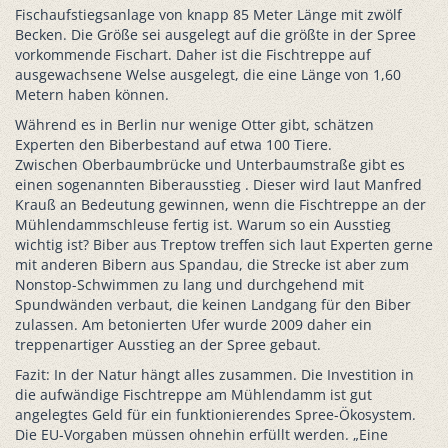
Fischaufstiegsanlage von knapp 85 Meter Länge mit zwölf
Becken. Die Größe sei ausgelegt auf die größte in der Spree
vorkommende Fischart. Daher ist die Fischtreppe auf
ausgewachsene Welse ausgelegt, die eine Länge von 1,60
Metern haben können.
Während es in Berlin nur wenige Otter gibt, schätzen
Experten den Biberbestand auf etwa 100 Tiere.
Zwischen Oberbaumbrücke und Unterbaumstraße gibt es
einen sogenannten Biberausstieg . Dieser wird laut Manfred
Krauß an Bedeutung gewinnen, wenn die Fischtreppe an der
Mühlendammschleuse fertig ist. Warum so ein Ausstieg
wichtig ist? Biber aus Treptow treffen sich laut Experten gerne
mit anderen Bibern aus Spandau, die Strecke ist aber zum
Nonstop-Schwimmen zu lang und durchgehend mit
Spundwänden verbaut, die keinen Landgang für den Biber
zulassen. Am betonierten Ufer wurde 2009 daher ein
treppenartiger Ausstieg an der Spree gebaut.
Fazit: In der Natur hängt alles zusammen. Die Investition in
die aufwändige Fischtreppe am Mühlendamm ist gut
angelegtes Geld für ein funktionierendes Spree-Ökosystem.
Die EU-Vorgaben müssen ohnehin erfüllt werden. „Eine