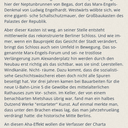
hier der Neptunbrunnen von Begas, dort das Marx-Engels-
Denkmal von Ludwig Engelhardt. Westwärts wölbte sich, wie
eine giganti- sche Schallschutzmauer, der Großbaukasten des
Palastes der Republik.
Aber dieser Kasten ist weg. an seiner Stelle entsteht
mittlerweile das rekonstruierte Berliner Schloss. Und wie im-
mer, wenn ein Bauprojekt das Gesicht der Stadt verändert,
bringt das Schloss auch sein Umfeld in Bewegung. Das so-
genannte Marx-Engels-Forum und sei- ne trostlose
Verlängerung zum Alexanderplatz hin werden durch den
Neubau erst richtig als das sichtbar, was sie sind: Leerstellen.
Windkanäle. Nicht- räume. Dazu kommt, dass die sozialisti-
sehe Geschichtswäscherei eben doch nicht alle Spuren
beseitigt hat. Vor drei Jahren kamen bei Bauarbeiten für die
neue U-Bahn-Linie 5 die Gewölbe des mittelalterlichen
Rathauses zum Vor- schein. Im Keller, der von einem
benachbarten Mietshaus übrig war, fand man ein halbes
Dutzend Werke "entarteter" Kunst. Auf einmal merkte man,
dass unter den Brachen etwas lag, das man jahrzehrueläng
verdrängt hatte: die historische Mitte Berlins.
An diesen Aha-Effekt wollen die Verfasser der Charta