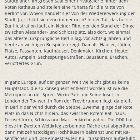
Stadtplaner, im großen Saal einer Privatgalerie hinter dem
Roten Rathaus und stellen eine "Charta für die Mitte von
Berlin" vor. Wovon handelt sie? Von der Wiedererweckung der
Stadt. Ja, schläft sie denn immer noch? In der Tat, das tut sie.
Zur Illustration läuft ein kleiner Film, der den Stand der Dinge
zwischen Alexander- und Schlossplatz, also dort, wo einmal
das älteste, ursprüngliche Berlin lag, vor achtzig Jahren und
heute an wichtigen Beispielen zeigt. Damals: Häuser, Läden,
Plätze, Passanten, Kaufhäuser, Denkmäler, Kirchen. Heute:
Autos. Ampeln. Sechsspurige Straßen. Bauzäune. Brachen.
Verlottertes Grün.
In ganz Europa, auf der ganzen Welt vielleicht gibt es keine
Hauptstadt, die so konsequent entkernt worden ist wie die
Metropole an der Spree. Wo in Paris die Seine-Insel, in
London der To- wer, in Rom der Trevibrunnen liegt, da pfeift
in Berlin der Wind durch die Steppe. Zweimal ginge der Rote
Platz in das Nichts hinein, das zwischen Rotem Rat- haus,
Fernsehturm, Schloss und Mari- enkirche gähnt. Die DDR hat
diese im Zweiten Weltkrieg zerbombte Fläche erst abgeräumt,
dann mit zehnstöckigen Hochhäusern bekränzt und mit Ra-
senflächen und lose eingestreuten Kul- tursplittern aufgefüllt: