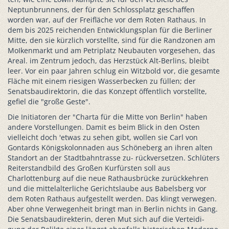
Neptunbrunnens, der für den Schlossplatz geschaffen
worden war, auf der Freifläche vor dem Roten Rathaus. In
dem bis 2025 reichenden Entwicklungsplan für die Berliner
Mitte, den sie kürzlich vorstellte, sind für die Randzonen am
MoIkenmarkt und am Petriplatz Neubauten vorgesehen, das
Areal. im Zentrum jedoch, das Herzstück Alt-Berlins, bleibt
leer. Vor ein paar Jahren schlug ein Witzbold vor, die gesamte
Fläche mit einem riesigen Wasserbecken zu füllen; der
Senatsbaudirektorin, die das Konzept öffentlich vorstellte,
gefiel die "große Geste".
Die Initiatoren der "Charta für die Mitte von Berlin" haben
andere Vorstellungen. Damit es beim Blick in den Osten
vielleicht doch 'etwas zu sehen gibt, wollen sie Carl von
Gontards Königskolonnaden aus Schöneberg an ihren alten
Standort an der Stadtbahntrasse zu- rückversetzen. Schlüters
Reiterstandbild des Großen Kurfürsten soll aus
Charlottenburg auf die neue Rathausbrücke zurückkehren
und die mittelalterliche Gerichtslaube aus Babelsberg vor
dem Roten Rathaus aufgestellt werden. Das klingt verwegen.
Aber ohne Verwegenheit bringt man in Berlin nichts in Gang.
Die Senatsbaudirekterin, deren Mut sich auf die Verteidi-