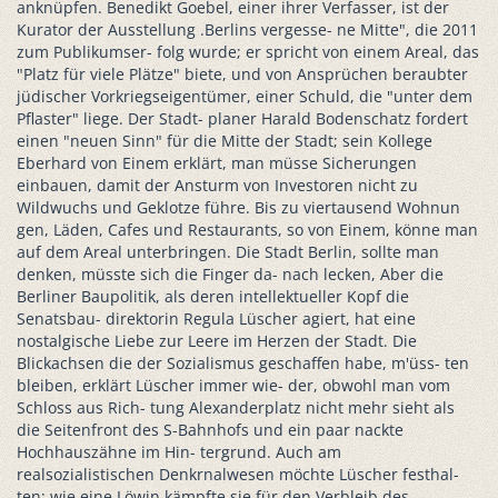
anknüpfen. Benedikt Goebel, einer ihrer Verfasser, ist der
Kurator der Ausstellung .Berlins vergesse- ne Mitte", die 2011
zum Publikumser- folg wurde; er spricht von einem Areal, das
"Platz für viele Plätze" biete, und von Ansprüchen beraubter
jüdischer Vorkriegseigentümer, einer Schuld, die "unter dem
Pflaster" liege. Der Stadt- planer Harald Bodenschatz fordert
einen "neuen Sinn" für die Mitte der Stadt; sein Kollege
Eberhard von Einem erklärt, man müsse Sicherungen
einbauen, damit der Ansturm von Investoren nicht zu
Wildwuchs und Geklotze führe. Bis zu viertausend Wohnun
gen, Läden, Cafes und Restaurants, so von Einem, könne man
auf dem Areal unterbringen. Die Stadt Berlin, sollte man
denken, müsste sich die Finger da- nach lecken, Aber die
Berliner Baupolitik, als deren intellektueller Kopf die
Senatsbau- direktorin Regula Lüscher agiert, hat eine
nostalgische Liebe zur Leere im Herzen der Stadt. Die
Blickachsen die der Sozialismus geschaffen habe, m'üss- ten
bleiben, erklärt Lüscher immer wie- der, obwohl man vom
Schloss aus Rich- tung Alexanderplatz nicht mehr sieht als
die Seitenfront des S-Bahnhofs und ein paar nackte
Hochhauszähne im Hin- tergrund. Auch am
realsozialistischen Denkrnalwesen möchte Lüscher festhal-
ten; wie eine Löwin kämpfte sie für den Verbleib des