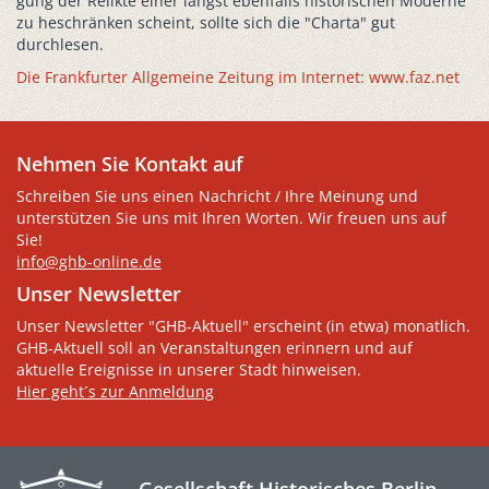
gung der Relikte einer längst ebenfalls historischen Moderne
zu heschränken scheint, sollte sich die "Charta" gut
durchlesen.
Die Frankfurter Allgemeine Zeitung im Internet: www.faz.net
Nehmen Sie Kontakt auf
Schreiben Sie uns einen Nachricht / Ihre Meinung und
unterstützen Sie uns mit Ihren Worten. Wir freuen uns auf
Sie!
info@ghb-online.de
Unser Newsletter
Unser Newsletter "GHB-Aktuell" erscheint (in etwa) monatlich.
GHB-Aktuell soll an Veranstaltungen erinnern und auf
aktuelle Ereignisse in unserer Stadt hinweisen.
Hier geht´s zur Anmeldung