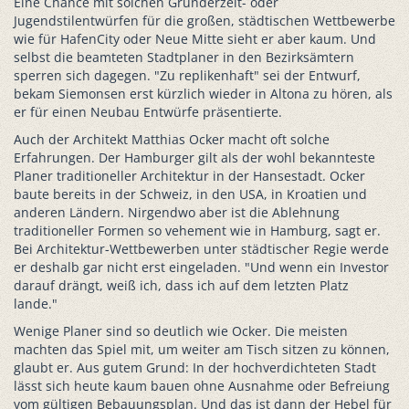
Eine Chance mit solchen Gründerzeit- oder
Jugendstilentwürfen für die großen, städtischen Wettbewerbe
wie für HafenCity oder Neue Mitte sieht er aber kaum. Und
selbst die beamteten Stadtplaner in den Bezirksämtern
sperren sich dagegen. "Zu replikenhaft" sei der Entwurf,
bekam Siemonsen erst kürzlich wieder in Altona zu hören, als
er für einen Neubau Entwürfe präsentierte.
Auch der Architekt Matthias Ocker macht oft solche
Erfahrungen. Der Hamburger gilt als der wohl bekannteste
Planer traditioneller Architektur in der Hansestadt. Ocker
baute bereits in der Schweiz, in den USA, in Kroatien und
anderen Ländern. Nirgendwo aber ist die Ablehnung
traditioneller Formen so vehement wie in Hamburg, sagt er.
Bei Architektur-Wettbewerben unter städtischer Regie werde
er deshalb gar nicht erst eingeladen. "Und wenn ein Investor
darauf drängt, weiß ich, dass ich auf dem letzten Platz
lande."
Wenige Planer sind so deutlich wie Ocker. Die meisten
machten das Spiel mit, um weiter am Tisch sitzen zu können,
glaubt er. Aus gutem Grund: In der hochverdichteten Stadt
lässt sich heute kaum bauen ohne Ausnahme oder Befreiung
vom gültigen Bebauungsplan. Und das ist dann der Hebel für