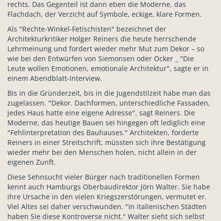
rechts. Das Gegenteil ist dann eben die Moderne, das
Flachdach, der Verzicht auf Symbole, eckige, klare Formen.
Als "Rechte-Winkel-Fetischisten" bezeichnet der
Architekturkritiker Holger Reiners die heute herrschende
Lehrmeinung und fordert wieder mehr Mut zum Dekor – so
wie bei den Entwürfen von Siemonsen oder Ocker _ "Die
Leute wollen Emotionen, emotionale Architektur", sagte er in
einem Abendblatt-Interview.
Bis in die Gründerzeit, bis in die Jugendstilzeit habe man das
zugelassen. "Dekor. Dachformen, unterschiedliche Fassaden,
jedes Haus hatte eine eigene Adresse", sagt Reiners. Die
Moderne, das heutige Bauen sei hingegen oft lediglich eine
"Fehlinterpretation des Bauhauses." Architekten, forderte
Reiners in einer Streitschrift, müssten sich ihre Bestätigung
wieder mehr bei den Menschen holen, nicht allein in der
eigenen Zunft.
Diese Sehnsucht vieler Bürger nach traditionellen Formen
kennt auch Hamburgs Oberbaudirektor Jörn Walter. Sie habe
ihre Ursache in den vielen Kriegszerstörungen, vermutet er.
Viel Altes sei daher verschwunden. "In italienischen Städten
haben Sie diese Kontroverse nicht." Walter sieht sich selbst