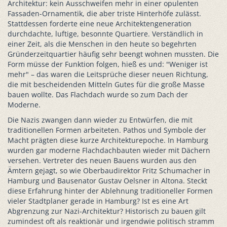
Architektur: kein Ausschweifen mehr in einer opulenten
Fassaden-Ornamentik, die aber triste Hinterhöfe zulässt.
Stattdessen forderte eine neue Architektengeneration
durchdachte, luftige, besonnte Quartiere. Verständlich in
einer Zeit, als die Menschen in den heute so begehrten
Gründerzeitquartier häufig sehr beengt wohnen mussten. Die
Form müsse der Funktion folgen, hieß es und: "Weniger ist
mehr" – das waren die Leitsprüche dieser neuen Richtung,
die mit bescheidenden Mitteln Gutes für die große Masse
bauen wollte. Das Flachdach wurde so zum Dach der
Moderne.
Die Nazis zwangen dann wieder zu Entwürfen, die mit
traditionellen Formen arbeiteten. Pathos und Symbole der
Macht prägten diese kurze Architekturepoche. In Hamburg
wurden gar moderne Flachdachbauten wieder mit Dächern
versehen. Vertreter des neuen Bauens wurden aus den
Ämtern gejagt, so wie Oberbaudirektor Fritz Schumacher in
Hamburg und Bausenator Gustav Oelsner in Altona. Steckt
diese Erfahrung hinter der Ablehnung traditioneller Formen
vieler Stadtplaner gerade in Hamburg? Ist es eine Art
Abgrenzung zur Nazi-Architektur? Historisch zu bauen gilt
zumindest oft als reaktionär und irgendwie politisch stramm