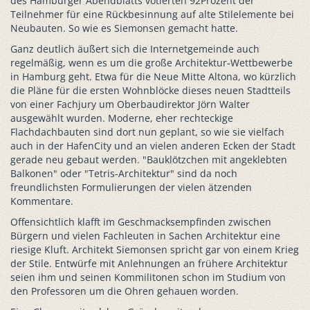
des Hamburger Abendblatts votierten 92Prozent der
Teilnehmer für eine Rückbesinnung auf alte Stilelemente bei
Neubauten. So wie es Siemonsen gemacht hatte.
Ganz deutlich äußert sich die Internetgemeinde auch
regelmäßig, wenn es um die große Architektur-Wettbewerbe
in Hamburg geht. Etwa für die Neue Mitte Altona, wo kürzlich
die Pläne für die ersten Wohnblöcke dieses neuen Stadtteils
von einer Fachjury um Oberbaudirektor Jörn Walter
ausgewählt wurden. Moderne, eher rechteckige
Flachdachbauten sind dort nun geplant, so wie sie vielfach
auch in der HafenCity und an vielen anderen Ecken der Stadt
gerade neu gebaut werden. "Bauklötzchen mit angeklebten
Balkonen" oder "Tetris-Architektur" sind da noch
freundlichsten Formulierungen der vielen ätzenden
Kommentare.
Offensichtlich klafft im Geschmacksempfinden zwischen
Bürgern und vielen Fachleuten in Sachen Architektur eine
riesige Kluft. Architekt Siemonsen spricht gar von einem Krieg
der Stile. Entwürfe mit Anlehnungen an frühere Architektur
seien ihm und seinen Kommilitonen schon im Studium von
den Professoren um die Ohren gehauen worden.