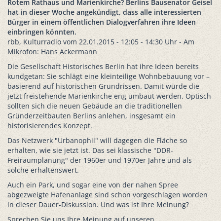
Rotem Rathaus und Marienkirche? Berlins Bausenator Geisel
hat in dieser Woche angekündigt, dass alle interessierten
Bürger in einem öffentlichen Dialogverfahren ihre Ideen
einbringen könnten.
rbb, Kulturradio vom 22.01.2015 - 12:05 - 14:30 Uhr - Am
Mikrofon: Hans Ackermann
Die Gesellschaft Historisches Berlin hat ihre Ideen bereits
kundgetan: Sie schlägt eine kleinteilige Wohnbebauung vor –
basierend auf historischen Grundrissen. Damit würde die
jetzt freistehende Marienkirche eng umbaut werden. Optisch
sollten sich die neuen Gebäude an die traditionellen
Gründerzeitbauten Berlins anlehen, insgesamt ein
historisierendes Konzept.
Das Netzwerk "Urbanophil" will dagegen die Fläche so
erhalten, wie sie jetzt ist. Das sei klassische "DDR-
Freiraumplanung" der 1960er und 1970er Jahre und als
solche erhaltenswert.
Auch ein Park, und sogar eine von der nahen Spree
abgezweigte Hafenanlage sind schon vorgeschlagen worden
in dieser Dauer-Diskussion. Und was ist Ihre Meinung?
Sprechen Sie uns Ihre Meinung auf unseren