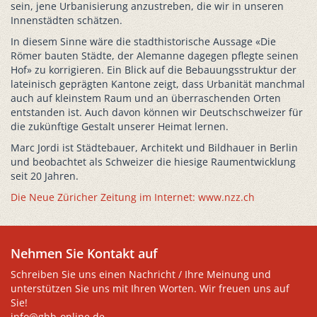
sein, jene Urbanisierung anzustreben, die wir in unseren
Innenstädten schätzen.
In diesem Sinne wäre die stadthistorische Aussage «Die
Römer bauten Städte, der Alemanne dagegen pflegte seinen
Hof» zu korrigieren. Ein Blick auf die Bebauungsstruktur der
lateinisch geprägten Kantone zeigt, dass Urbanität manchmal
auch auf kleinstem Raum und an überraschenden Orten
entstanden ist. Auch davon können wir Deutschschweizer für
die zukünftige Gestalt unserer Heimat lernen.
Marc Jordi ist Städtebauer, Architekt und Bildhauer in Berlin
und beobachtet als Schweizer die hiesige Raumentwicklung
seit 20 Jahren.
Die Neue Züricher Zeitung im Internet: www.nzz.ch
Nehmen Sie Kontakt auf
Schreiben Sie uns einen Nachricht / Ihre Meinung und
unterstützen Sie uns mit Ihren Worten. Wir freuen uns auf
Sie!
info@ghb-online.de