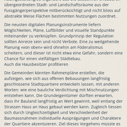
übergeordneten Stadt- und Landschaftsräume aus der
Fussgängerperspektive mitberücksichtigt und nicht bloss auf
abstrakte Weise Flächen bestimmten Nutzungen zuordnet.
Die neusten digitalen Planungsinstrumente liefern
Möglichkeiten, Pläne, Luftbilder und visuelle Standpunkte
miteinander zu verknüpfen. Grundprinzip der Regulation
sollten Anreize sein und nicht Verbote. Eine zu weitgehende
Planung «von oben» wird ohnehin am Föderalismus
scheitern, und dieser ist nicht etwa eine Gefahr, sondern eine
Chance für einen vielfältigen Städtebau.
Auch die Hausbesitzer profitieren
Die Gemeinden könnten Rahmenpläne erstellen, die
aufzeigen, wie sich aus offenen Bebauungen langfristig
geschlossene Stadtquartiere entwickeln lassen, mit anderen
Worten: wie eine bauliche Verdichtung mit Mischnutzungen
entstehen kann. Die Grundeigentümer dürften erwarten,
dass ihr Bauland langfristig an Wert gewinnt, weil entlang der
Strassen Haus an Haus gebaut werden kann. Zugleich liessen
sich durch Ungleichzeitigkeit und Verschiedenheit der
Baumassnahmen individuelle Ausprägungen und Charaktere
der Quartiere akzentuieren. Ziel dieses Vorgehens müsste es