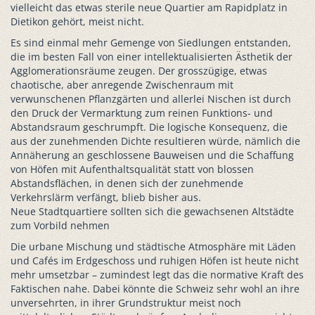
vielleicht das etwas sterile neue Quartier am Rapidplatz in
Dietikon gehört, meist nicht.
Es sind einmal mehr Gemenge von Siedlungen entstanden,
die im besten Fall von einer intellektualisierten Ästhetik der
Agglomerationsräume zeugen. Der grosszügige, etwas
chaotische, aber anregende Zwischenraum mit
verwunschenen Pflanzgärten und allerlei Nischen ist durch
den Druck der Vermarktung zum reinen Funktions- und
Abstandsraum geschrumpft. Die logische Konsequenz, die
aus der zunehmenden Dichte resultieren würde, nämlich die
Annäherung an geschlossene Bauweisen und die Schaffung
von Höfen mit Aufenthaltsqualität statt von blossen
Abstandsflächen, in denen sich der zunehmende
Verkehrslärm verfängt, blieb bisher aus.
Neue Stadtquartiere sollten sich die gewachsenen Altstädte
zum Vorbild nehmen
Die urbane Mischung und städtische Atmosphäre mit Läden
und Cafés im Erdgeschoss und ruhigen Höfen ist heute nicht
mehr umsetzbar – zumindest legt das die normative Kraft des
Faktischen nahe. Dabei könnte die Schweiz sehr wohl an ihre
unversehrten, in ihrer Grundstruktur meist noch