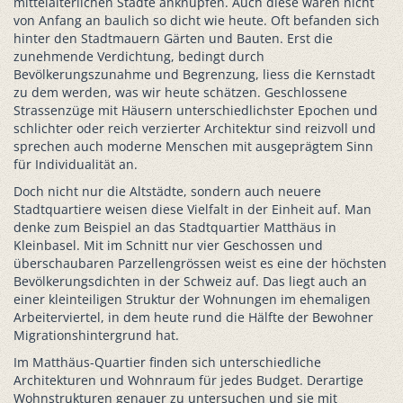
mittelalterlichen Städte anknüpfen. Auch diese waren nicht
von Anfang an baulich so dicht wie heute. Oft befanden sich
hinter den Stadtmauern Gärten und Bauten. Erst die
zunehmende Verdichtung, bedingt durch
Bevölkerungszunahme und Begrenzung, liess die Kernstadt
zu dem werden, was wir heute schätzen. Geschlossene
Strassenzüge mit Häusern unterschiedlichster Epochen und
schlichter oder reich verzierter Architektur sind reizvoll und
sprechen auch moderne Menschen mit ausgeprägtem Sinn
für Individualität an.
Doch nicht nur die Altstädte, sondern auch neuere
Stadtquartiere weisen diese Vielfalt in der Einheit auf. Man
denke zum Beispiel an das Stadtquartier Matthäus in
Kleinbasel. Mit im Schnitt nur vier Geschossen und
überschaubaren Parzellengrössen weist es eine der höchsten
Bevölkerungsdichten in der Schweiz auf. Das liegt auch an
einer kleinteiligen Struktur der Wohnungen im ehemaligen
Arbeiterviertel, in dem heute rund die Hälfte der Bewohner
Migrationshintergrund hat.
Im Matthäus-Quartier finden sich unterschiedliche
Architekturen und Wohnraum für jedes Budget. Derartige
Wohnstrukturen genauer zu untersuchen und sie mit