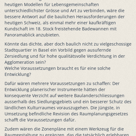
heutigen Modellen für Lebensgemeinschaften
unterschiedlichster Grösse und Art zu verbinden, wäre die
bessere Antwort auf die baulichen Herausforderungen der
heutigen Schweiz, als einmal mehr einer kaufkräftigen
Kundschaft im 18. Stock freistehende Badewannen mit
Panoramablick anzubieten.
Könnte das dichte, aber doch baulich nicht zu vielgeschossige
Stadtquartier in Basel ein Vorbild gegen ausufernde
Zersiedlung und für hohe qualitätsvolle Verdichtung in der
Agglomeration sein?
Welche Voraussetzungen braucht es für eine solche
Entwicklung?
Dafür wären mehrere Voraussetzungen zu schaffen: Der
Entwicklung planerischer Instrumente hätten der
konsequente Verzicht auf weitere Baulanderschliessungen
ausserhalb des Siedlungsgebiets und ein besserer Schutz des
ländlichen Kulturraumes vorauszugehen. Die jüngste, in
Umsetzung befindliche Revision des Raumplanungsgesetzes
schafft die Voraussetzungen dafür.
Zudem wären die Zonenpläne mit einem Werkzeug für die
Raumgestaltung zu ergänzen, das die tatsächlich erlebbaren