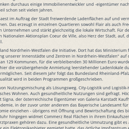
nken durchaus einige Immobilienentwickler und -eigentümer nach,
il schon seit vielen Jahren.
emaest im Auftrag der Stadt freiwerdende Ladenflächen auf und verm
önnen. Das erzeugt in einzelnen Quartieren sowohl Flair als auch F
 Unternehmen und stärkt gleichzeitig die lokale Wirtschaft. Für d
 Nationalen Aktionsplan Coeur de Ville, also Herz der Stadt, auf, 
l.
sland Nordrhein-Westfalen die Initiative. Dort hat das Ministeriu
ng unserer Innenstädte und Zentren in Nordrhein-Westfalen" auf 
 an 129 Kommunen, für die verbleibenden 30 Millionen Euro wurde d
ier die vorübergehende Anmietung leerstehender Ladenlokale d
möglichen. Seit diesem Jahr folgt das Bundesland Rheinland-Pfa
ualität wird in beiden Programmen großgeschrieben.
 von Nutzungsmischung als Lösungsweg. City-Logistik und Logisti
isches Wohnen. Auch gesundheitliche Nutzungen sind gefragt. Höchs
t Signa, der österreichische Eigentümer von Galeria Karstadt Kauf
mie, in der zuvor unter anderem das Bayerische Landesamt für St
ie einziehen - übrigens mit Öffnung und Bewirtschaftung des bis
 Ruhr hingegen widmet Commerz Real Flächen in ihrem Einkaufs
rztpraxen gehören dazu. Eine gesundheitliche Umnutzung gibt es au
or ein Elektronikanbieter gemietet hatte, das örtliche Impfzentru