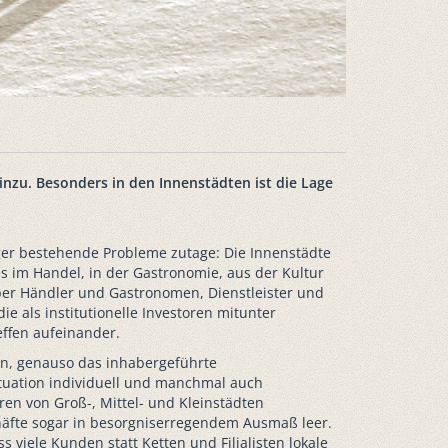
nzu. Besonders in den Innenstädten ist die Lage
ger bestehende Probleme zutage: Die Innenstädte
s im Handel, in der Gastronomie, aus der Kultur
ber Händler und Gastronomen, Dienstleister und
 als institutionelle Investoren mitunter
effen aufeinander.
en, genauso das inhabergeführte
ituation individuell und manchmal auch
en von Groß-, Mittel- und Kleinstädten
häfte sogar in besorgniserregendem Ausmaß leer.
 viele Kunden statt Ketten und Filialisten lokale