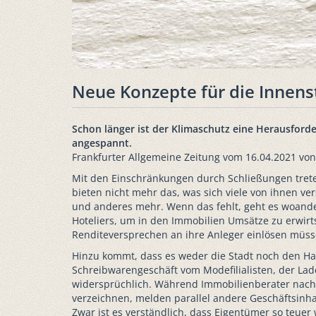
Neue Konzepte für die Innens
Schon länger ist der Klimaschutz eine Herausford
angespannt.
Frankfurter Allgemeine Zeitung vom 16.04.2021 von
Mit den Einschränkungen durch Schließungen trete
bieten nicht mehr das, was sich viele von ihnen ve
und anderes mehr. Wenn das fehlt, geht es woande
Hoteliers, um in den Immobilien Umsätze zu erwirt
Renditeversprechen an ihre Anleger einlösen müsse
Hinzu kommt, dass es weder die Stadt noch den Ha
Schreibwarengeschäft vom Modefilialisten, der Lad
widersprüchlich. Während Immobilienberater nach 
verzeichnen, melden parallel andere Geschäftsinh
Zwar ist es verständlich, dass Eigentümer so teuer 