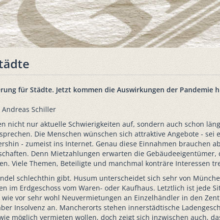
tädte
erung für Städte. Jetzt kommen die Auswirkungen der Pandemie hi
 Andreas Schiller
n nicht nur aktuelle Schwierigkeiten auf, sondern auch schon län
rsprechen. Die Menschen wünschen sich attraktive Angebote - sei e
rshin - zumeist ins Internet. Genau diese Einnahmen brauchen a
schaften. Denn Mietzahlungen erwarten die Gebäudeeigentümer, die
n. Viele Themen, Beteiligte und manchmal konträre Interessen tr
ndel schlechthin gibt. Husum unterscheidet sich sehr von Münch
en im Erdgeschoss vom Waren- oder Kaufhaus. Letztlich ist jede S
wie vor sehr wohl Neuvermietungen an Einzelhändler in den Zentr
aber Insolvenz an. Mancherorts stehen innerstädtische Ladengesc
wie möglich vermieten wollen, doch zeigt sich inzwischen auch, dass