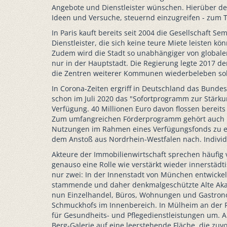
Angebote und Dienstleister wünschen. Hierüber de
Ideen und Versuche, steuernd einzugreifen - zum Te
In Paris kauft bereits seit 2004 die Gesellschaft S
Dienstleister, die sich keine teure Miete leisten k
Zudem wird die Stadt so unabhängiger von globalen
nur in der Hauptstadt. Die Regierung legte 2017 den
die Zentren weiterer Kommunen wiederbeleben sol
In Corona-Zeiten ergriff in Deutschland das Bunde
schon im Juli 2020 das "Sofortprogramm zur Stärku
Verfügung. 40 Millionen Euro davon flossen bereits
Zum umfangreichen Förderprogramm gehört auch h
Nutzungen im Rahmen eines Verfügungsfonds zu er
dem Anstoß aus Nordrhein-Westfalen nach. Individ
Akteure der Immobilienwirtschaft sprechen häufig
genauso eine Rolle wie verstärkt wieder innerstädt
nur zwei: In der Innenstadt von München entwickel
stammende und daher denkmalgeschützte Alte Akade
nun Einzelhandel, Büros, Wohnungen und Gastronom
Schmuckhofs im Innenbereich. In Mülheim an der
für Gesundheits- und Pflegedienstleistungen um. A
Berg-Galerie auf eine leerstehende Fläche, die zuv