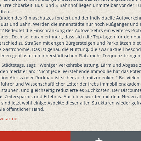
Erreichbarkeit: Bus- und S-Bahnhof liegen unmittelbar vor der T
dten.
nden des Klimaschutzes forciert und der individuelle Autoverkehr 
 Bus und Bahn. Werden die Innenstädte nur noch Fußgänger und al
gt? Bedeutet die Einschränkung des Autoverkehrs ein weiteres Pro
er. Doch sei daran erinnert, dass sich die Top-Lagen für den H
erschied zu Straßen mit engen Bürgersteigen und Parkplätzen bi
 Gastronomie. Das ist genau die Nutzung, die zwar aktuell besonde
enen gepflasterten innerstädtischen Platz mehr Frequenz bringen
Städtetags, sagt: "Weniger Verkehrsbelastung, Lärm und Abgase 
en merkt er an: "Nicht jede leerstehende Immobilie hat das Poten
ion Abriss oder Rückbau ist sicher auch mitzudenken." Bei vielen
ftsführer und Wissenschaftlicher Leiter der Irebs Immobilienakadem
taunen, und gleichzeitig reduzierte es Suchkosten. Der Discount
 Zeitersparnis und Erlebnis. Auch hier wurden mit dem Neuen alte
ind jetzt wohl einige Aspekte dieser alten Strukturen wieder gefra
e öffentlicher Hand.
w.faz.net