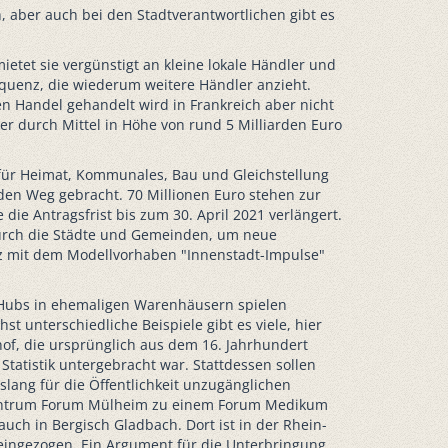
 aber auch bei den Stadtverantwortlichen gibt es
ietet sie vergünstigt an kleine lokale Händler und
requenz, die wiederum weitere Händler anzieht.
en Handel gehandelt wird in Frankreich aber nicht
der durch Mittel in Höhe von rund 5 Milliarden Euro
m für Heimat, Kommunales, Bau und Gleichstellung
den Weg gebracht. 70 Millionen Euro stehen zur
ie Antragsfrist bis zum 30. April 2021 verlängert.
urch die Städte und Gemeinden, um neue
lz mit dem Modellvorhaben "Innenstadt-Impulse"
k-Hubs in ehemaligen Warenhäusern spielen
t unterschiedliche Beispiele gibt es viele, hier
hof, die ursprünglich aus dem 16. Jahrhundert
atistik untergebracht war. Stattdessen sollen
lang für die Öffentlichkeit unzugänglichen
zentrum Forum Mülheim zu einem Forum Medikum
ch in Bergisch Gladbach. Dort ist in der Rhein-
m eingezogen. Ein Argument für die Unterbringung