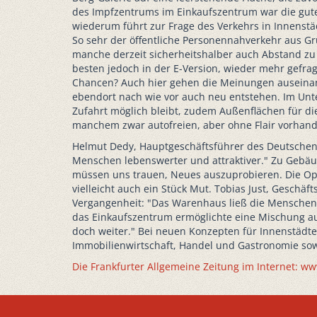
des Impfzentrums im Einkaufszentrum war die gute 
wiederum führt zur Frage des Verkehrs in Innenstä
So sehr der öffentliche Personennahverkehr aus Grü
manche derzeit sicherheitshalber auch Abstand zu
besten jedoch in der E-Version, wieder mehr gefra
Chancen? Auch hier gehen die Meinungen auseinand
ebendort nach wie vor auch neu entstehen. Im Unt
Zufahrt möglich bleibt, zudem Außenflächen für die
manchem zwar autofreien, aber ohne Flair vorhand
Helmut Dedy, Hauptgeschäftsführer des Deutschen 
Menschen lebenswerter und attraktiver." Zu Gebäud
müssen uns trauen, Neues auszuprobieren. Die Opt
vielleicht auch ein Stück Mut. Tobias Just, Geschä
Vergangenheit: "Das Warenhaus ließ die Menschen s
das Einkaufszentrum ermöglichte eine Mischung aus
doch weiter." Bei neuen Konzepten für Innenstädte s
Immobilienwirtschaft, Handel und Gastronomie sowi
Die Frankfurter Allgemeine Zeitung im Internet: ww