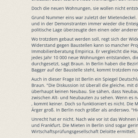
Doch die neuen Wohnungen, sie wollen nicht entsteh
Grund Nummer eins war zuletzt der Mietendeckel. N
und in der Demonstranten immer wieder die Enteign
politische Lage überzeugte den einen oder andere
Wo trotzdem gebaut werden soll, regt sich der W
Widerstand gegen Baustellen kann so mancher Projek
Immobilienberatung Empirica. Er vergleicht die H
jedes Jahr 10 000 neue Wohnungen entstanden, die
durchgesetzt, sagt Braun. In Berlin haben die Be
Bagger auf der Baustelle steht, kommt trotzdem n
Auch in dieser Frage ist Berlin ein Spiegel Deutsch
Braun. "Die Diskussion ist überall die gleiche, mit 
überhaupt keinen Neubau. Sie sähen, dass Neubau
zwischen Alt- und Neubauten zu sehen. Wenn es na
, kommt keiner. Doch so funktioniert es nicht. D
Ärger groß. In Berlin noch größer als anderswo. "
Unrecht hat er nicht. Nach wie vor ist das Wohnen i
und Frankfurt. Die Mieten in Berlin sind sogar gerin
Wirtschaftsprüfungsgesellschaft Deloitte ermittelt.