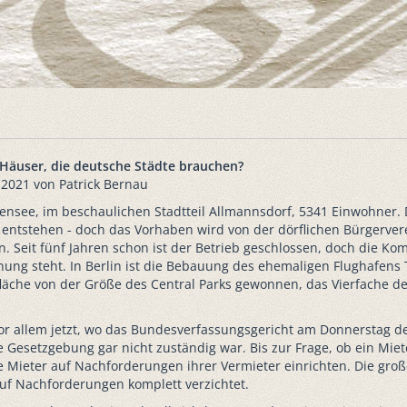
 Häuser, die deutsche Städte brauchen?
.2021 von Patrick Bernau
densee, im beschaulichen Stadtteil Allmannsdorf, 5341 Einwohner. 
 entstehen - doch das Vorhaben wird von der dörflichen Bürgervere
Seit fünf Jahren schon ist der Betrieb geschlossen, doch die Kommu
ung steht. In Berlin ist die Bebauung des ehemaligen Flughafens 
nfläche von der Größe des Central Parks gewonnen, das Vierfache
 allem jetzt, wo das Bundesverfassungsgericht am Donnerstag den 
die Gesetzgebung gar nicht zuständig war. Bis zur Frage, ob ein Mi
e Mieter auf Nachforderungen ihrer Vermieter einrichten. Die gr
auf Nachforderungen komplett verzichtet.