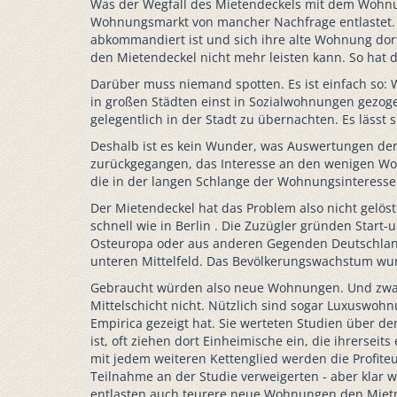
Was der Wegfall des Mietendeckels mit dem Wohnung
Wohnungsmarkt von mancher Nachfrage entlastet. Be
abkommandiert ist und sich ihre alte Wohnung dort 
den Mietendeckel nicht mehr leisten kann. So hat 
Darüber muss niemand spotten. Es ist einfach so: 
in großen Städten einst in Sozialwohnungen gezog
gelegentlich in der Stadt zu übernachten. Es lässt 
Deshalb ist es kein Wunder, was Auswertungen der
zurückgegangen, das Interesse an den wenigen Woh
die in der langen Schlange der Wohnungsinteresse
Der Mietendeckel hat das Problem also nicht gelös
schnell wie in Berlin . Die Zuzügler gründen Start
Osteuropa oder aus anderen Gegenden Deutschlands,
unteren Mittelfeld. Das Bevölkerungswachstum wur
Gebraucht würden also neue Wohnungen. Und zwar in
Mittelschicht nicht. Nützlich sind sogar Luxuswoh
Empirica gezeigt hat. Sie werteten Studien über d
ist, oft ziehen dort Einheimische ein, die ihrerse
mit jedem weiteren Kettenglied werden die Profite
Teilnahme an der Studie verweigerten - aber klar
entlasten auch teurere neue Wohnungen den Mietm