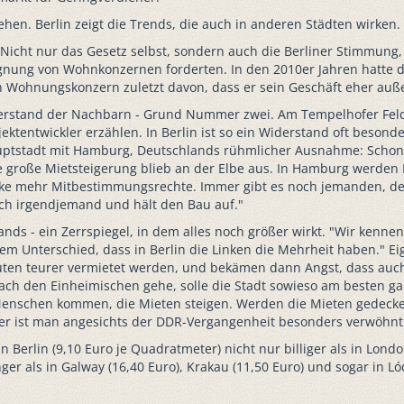
en. Berlin zeigt die Trends, die auch in anderen Städten wirken. 
icht nur das Gesetz selbst, sondern auch die Berliner Stimmung,
ung von Wohnkonzernen forderten. In den 2010er Jahren hatte die 
n Wohnungskonzern zuletzt davon, dass er sein Geschäft eher auß
iderstand der Nachbarn - Grund Nummer zwei. Am Tempelhofer Fel
tentwickler erzählen. In Berlin ist so ein Widerstand oft besonde
auptstadt mit Hamburg, Deutschlands rühmlicher Ausnahme: Schon
 große Mietsteigerung blieb an der Elbe aus. In Hamburg werden
zirke mehr Mitbestimmungsrechte. Immer gibt es noch jemanden, 
och irgendjemand und hält den Bau auf."
lands - ein Zerrspiegel, in dem alles noch größer wirkt. "Wir kenne
dem Unterschied, dass in Berlin die Linken die Mehrheit haben." Eig
ten teurer vermietet werden, und bekämen dann Angst, dass auch 
ch den Einheimischen gehe, solle die Stadt sowieso am besten gar
ie Menschen kommen, die Mieten steigen. Werden die Mieten gedec
Hier ist man angesichts der DDR-Vergangenheit besonders verwöhnt
n Berlin (9,10 Euro je Quadratmeter) nicht nur billiger als in Lon
ger als in Galway (16,40 Euro), Krakau (11,50 Euro) und sogar in Lód