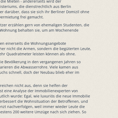
die Mieten - andererseits wird der
teriums, die dienstrechtlich aus Berlin
r darüber, dass sie sich ihr Berliner Domizil ohne
vermietung frei gemacht.
itzer erzählen gern von ehemaligen Studenten, die
ige Wohnung behalten sie, um am Wochenende
aren einerseits die Wohnungsangebote
er nicht die Armen, sondern die begüterten Leute,
ehr Quadratmeter leisten können als ohne.
die Bevölkerung in den vergangenen Jahren so
eparieren die Abwasserrohre. Viele kamen aus
wuchs schnell, doch der Neubau blieb eher im
eichen nicht aus, denn sie helfen der
gst eine Analyse der Immobilienexperten von
tlich wurde: Egal, wie luxuriös die neue Immobilie
verbessert die Wohnsituation der Betroffenen, und
enzt nachverfolgen, weil immer wieder Leute die
destens 200 weitere Umzüge nach sich ziehen. So