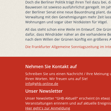
Doch die Berliner Politik trägt ihren Teil dazu be
Bauwesen ist sowieso ausführlichst geregelt. Im J
der Berliner Senat eine neue Bauordnung plant, da
Verwaltung mit den Genehmigungen mehr Zeit lassen
Wohnungen und sogar über Nistkästen für Vögel.
All das steht schon eine Weile im Entwurf. Die Grün
dafür, dass Windräder näher an die vorhandene Be
nach dem Willen der Grünen künftig ein größeres A
Die Frankfurter Allgemeine Sonntagszeitung im Int
Nehmen Sie Kontakt auf
Schreiben Sie uns einen Nachricht / Ihre Meinung 
Ihren Worten. Wir freuen uns auf Sie!
info@ghb-online.de
Unser Newsletter
Unser Newsletter "GHB-Aktuell" erscheint (in etwa) 
Veranstaltungen erinnern und auf aktuelle Ereignis
Hier geht´s zur Anmeldung