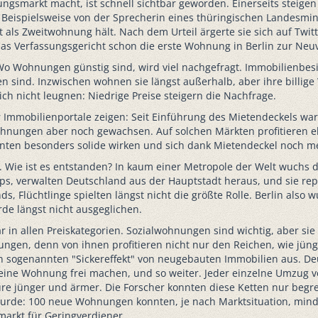
smarkt macht, ist schnell sichtbar geworden. Einerseits steigen 
ispielsweise von der Sprecherin eines thüringischen Landesminis
als Zweitwohnung hält. Nach dem Urteil ärgerte sie sich auf Twitte
das Verfassungsgericht schon die erste Wohnung in Berlin zur Neu
Wo Wohnungen günstig sind, wird viel nachgefragt. Immobilienbes
en sind. Inzwischen wohnen sie längst außerhalb, aber ihre bill
sich nicht leugnen: Niedrige Preise steigern die Nachfrage.
 Immobilienportale zeigen: Seit Einführung des Mietendeckels w
nungen aber noch gewachsen. Auf solchen Märkten profitieren eh
nten besonders solide wirken und sich dank Mietendeckel noch m
t. Wie ist es entstanden? In kaum einer Metropole der Welt wuchs 
-ups, verwalten Deutschland aus der Hauptstadt heraus, und sie r
 Flüchtlinge spielten längst nicht die größte Rolle. Berlin also 
de längst nicht ausgeglichen.
 allen Preiskategorien. Sozialwohnungen sind wichtig, aber sie r
nungen, denn von ihnen profitieren nicht nur den Reichen, wie jün
en sogenannten "Sickereffekt" von neugebauten Immobilien aus. Deu
its eine Wohnung frei machen, und so weiter. Jeder einzelne Umzug 
ure jünger und ärmer. Die Forscher konnten diese Ketten nur begr
 wurde: 100 neue Wohnungen konnten, je nach Marktsituation, min
arkt für Geringverdiener.