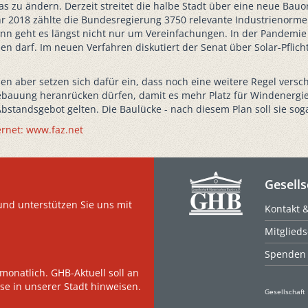
i, das zu ändern. Derzeit streitet die halbe Stadt über eine neue 
ahr 2018 zählte die Bundesregierung 3750 relevante Industrienorm
nn geht es längst nicht nur um Vereinfachungen. In der Pandemie h
 darf. Im neuen Verfahren diskutiert der Senat über Solar-Pflicht
en aber setzen sich dafür ein, dass noch eine weitere Regel verschä
bauung heranrücken dürfen, damit es mehr Platz für Windenergie 
bstandsgebot gelten. Die Baulücke - nach diesem Plan soll sie so
ernet: www.faz.net
Gesells
und unterstützen Sie uns mit
Kontakt 
Mitglieds
Spenden
monatlich. GHB-Aktuell soll an
se in unserer Stadt hinweisen.
Gesellschaft 