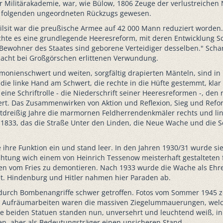
er Militärakademie, war, wie Bülow, 1806 Zeuge der verlustreiche
f folgenden ungeordneten Rückzugs gewesen.
ilsit war die preußische Armee auf 42 000 Mann reduziert worden
hte es eine grundlegende Heeresreform, mit deren Entwicklung Sch
lle Bewohner des Staates sind geborene Verteidiger desselben." Sch
hlacht bei Großgörschen erlittenen Verwundung.
monienschwert und weiten, sorgfältig drapierten Mänteln, sind in
ie linke Hand am Schwert, die rechte in die Hüfte gestemmt, klar
n eine Schriftrolle - die Niederschrift seiner Heeresreformen -, de
dert. Das Zusammenwirken von Aktion und Reflexion, Sieg und Refo
tdreißig Jahre die marmornen Feldherrendenkmäler rechts und li
1833, das die Straße Unter den Linden, die Neue Wache und die Sc
hre Funktion ein und stand leer. In den Jahren 1930/31 wurde sie 
ichtung wich einem von Heinrich Tessenow meisterhaft gestalteten
rien vom Fries zu demontieren. Nach 1933 wurde die Wache als Ehr
t. Hindenburg und Hitler nahmen hier Paraden ab.
s durch Bombenangriffe schwer getroffen. Fotos vom Sommer 1945 
ten Aufräumarbeiten waren die massiven Ziegelummauerungen, wel
ie beiden Statuen standen nun, unversehrt und leuchtend weiß, in
n, aber als Bedeutungsträger einen unsicheren Stand.