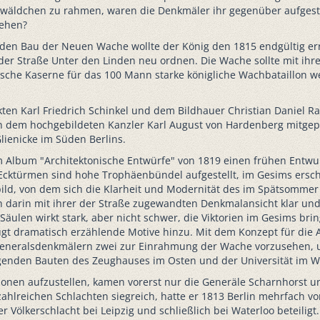
ldchen zu rahmen, waren die Denkmäler ihr gegenüber aufgestell
hehen?
 den Bau der Neuen Wache wollte der König den 1815 endgültig er
er Straße Unter den Linden neu ordnen. Die Wache sollte mit ihr
sche Kaserne für das 100 Mann starke königliche Wachbataillon we
n Karl Friedrich Schinkel und dem Bildhauer Christian Daniel Ra
n dem hochgebildeten Kanzler Karl August von Hardenberg mitgepr
ienicke im Süden Berlins.
m Album "Architektonische Entwürfe" von 1819 einen frühen Entwur
n Ecktürmen sind hohe Trophäenbündel aufgestellt, im Gesims ersch
bild, von dem sich die Klarheit und Modernität des im Spätsomme
h darin mit ihrer der Straße zugewandten Denkmalansicht klar und 
 Säulen wirkt stark, aber nicht schwer, die Viktorien im Gesims br
 fügt dramatisch erzählende Motive hinzu. Mit dem Konzept für die
en Generalsdenkmälern zwei zur Einrahmung der Wache vorzusehen
nden Bauten des Zeughauses im Osten und der Universität im We
sonen aufzustellen, kamen vorerst nur die Generäle Scharnhorst u
zahlreichen Schlachten siegreich, hatte er 1813 Berlin mehrfach v
Völkerschlacht bei Leipzig und schließlich bei Waterloo beteiligt.