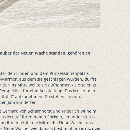
genüber der Neuen Wache standen, gehören an
nter den Linden und dem Prinzessinnenpalais
a-Marmor, aus dem sie geschlagen wurden, durfte
erlins Mitte wollte sie aufnehmen - sie seien zu
 Perspektive für eine Ausstellung. Das Museum in
Enthüllt" aufzunehmen. Da stehen sie nun,
iden Jahrhunderten.
le Gerhard von Scharnhorst und Friedrich Wilhelm
en dort auf ihren hohen Sockeln, einander durch
n ihnen fehlte die Mitte: die Neue Wache, das
ie Neue Wache, wie damals bestimmt, im großzügig