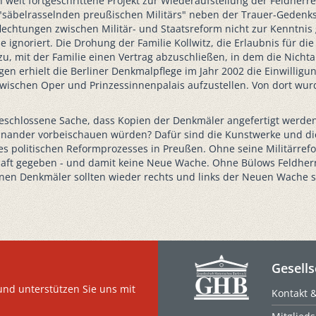
n weit fortgeschrittene Projekt zur Wiederaufstellung der Feldh
 "säbelrasselnden preußischen Militärs" neben der Trauer-Gedenk
lechtungen zwischen Militär- und Staatsreform nicht zur Kenntni
noriert. Die Drohung der Familie Kollwitz, die Erlaubnis für die
zu, mit der Familie einen Vertrag abzuschließen, in dem die Nicht
n erhielt die Berliner Denkmalpflege im Jahr 2002 die Einwilligung
ischen Oper und Prinzessinnenpalais aufzustellen. Von dort wurd
 beschlossene Sache, dass Kopien der Denkmäler angefertigt werden
inander vorbeischauen würden? Dafür sind die Kunstwerke und die
es politischen Reformprozesses in Preußen. Ohne seine Militärref
haft gegeben - und damit keine Neue Wache. Ohne Bülows Feldherr
n Denkmäler sollten wieder rechts und links der Neuen Wache steh
Gesells
und unterstützen Sie uns mit
Kontakt 