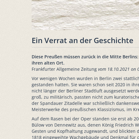
Ein Verrat an der Geschichte
Diese Preußen müssen zurück in die Mitte Berlin
ihren alten Ort.
Frankfurter Allgemeine Zeitung
vom 18.10.2021
on 
Vor wenigen Wochen wurden in Berlin zwei stattli
gestanden hatten. Sie waren schon seit 2020 in i
nicht länger der Berliner Stadtluft ausgesetzt we
groß, zu militärisch, passten nicht zum kuratoris
der Spandauer Zitadelle war schließlich dankenswer
Meisterwerke des preußischen Klassizismus, im Kre
Auf dem Rasen bei der Oper standen sie erst ab 20
Bülow von Dennewitz aus, denen König Friedrich Wi
Gesten und Kopfhaltung zugewandt, und blickten d
1818 eingeweihte Wachgebäude und Denkmal für di