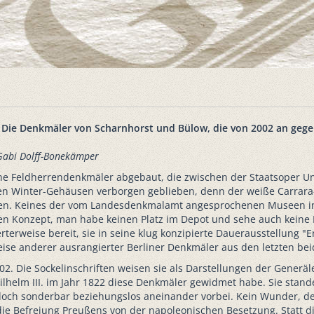
s: Die Denkmäler von Scharnhorst und Bülow, die von 2002 an ge
Gabi Dolff-Bonekämper
che Feldherrendenkmäler abgebaut, die zwischen der Staatsoper U
hren Winter-Gehäusen verborgen geblieben, denn der weiße Carrar
rden. Keines der vom Landesdenkmalamt angesprochenen Museen in B
chen Konzept, man habe keinen Platz im Depot und sehe auch keine
terweise bereit, sie in seine klug konzipierte Dauerausstellung "
ise anderer ausrangierter Berliner Denkmäler aus den letzten be
02. Die Sockelinschriften weisen sie als Darstellungen der Generä
lhelm III. im Jahr 1822 diese Denkmäler gewidmet habe. Sie stand
och sonderbar beziehungslos aneinander vorbei. Kein Wunder, den
e Befreiung Preußens von der napoleonischen Besetzung. Statt d