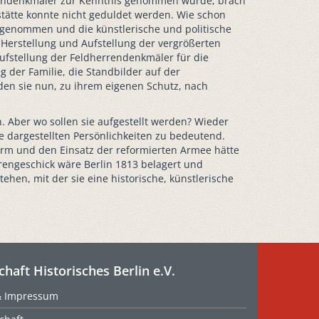
errendenkmäler zur Kenntnis genommen wurde, brach
stätte konnte nicht geduldet werden. Wie schon
s genommen und die künstlerische und politische
 Herstellung und Aufstellung der vergrößerten
aufstellung der Feldherrendenkmäler für die
 der Familie, die Standbilder auf der
en sie nun, zu ihrem eigenen Schutz, nach
. Aber wo sollen sie aufgestellt werden? Wieder
 dargestellten Persönlichkeiten zu bedeutend.
orm und den Einsatz der reformierten Armee hätte
engeschick wäre Berlin 1813 belagert und
en, mit der sie eine historische, künstlerische
chaft Historisches Berlin e.V.
& Impressum