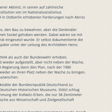
er Aktivist, in seinen auf zahlreiche
estitution von im Nationalsozialismus
9 in Ostberlin erhobenen Forderungen nach Abriss
es, den Bau zu bewahren, aber die Denkmäler
 vom Sockel gehoben werden. Dabei wären sie mit
rät eingesetzt wurde. Er selbst dokumentierte die
päter unter der Leitung des Architekten Heinz
r NVA als auch der Bundeswehr erhoben.
wieder aufgestellt, aber nicht neben der Wache,
R-Regierung dann den Plan, nach der 1980
wieder an ihren Platz neben der Wache zu bringen.
dazwischen.
kstätte der Bundesrepublik Deutschland zu
Deutschen Historischen Museums. Stölzl schlug
timmung der Kollwitz-Erben, die nur 38 Zentimeter
che aus Wissenschaft und Zivilgesellschaft