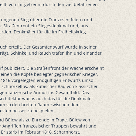
t, von ihr getrennt durch den viel befahrenen
rungenen Sieg über die Franzosen feiern und
er Straßenfront ein Siegesdenkmal und, aus
rden. Denkmäler für die im Freiheitskrieg
uch erteilt. Der Gesamtentwurf wurde in seiner
ägt. Schinkel und Rauch trafen ihn und einander
f publiziert. Die Straßenfront der Wache erscheint
einen die Köpfe besiegter gegnerischer Krieger.
r 1816 vorgelegten endgültigen Entwurfs umso
schnörkellos, als kubischer Bau von klassischer
ingen tänzerische Anmut ins Gesamtbild. Das
 Architektur wuchs auch das für die Denkmäler.
, um so den breiten Raum zwischen dem
sten besser zu bespielen.
nd Bülow als zu Ehrende in Frage. Bülow von
or Angriffen französischer Truppen bewahrt und
 Er starb im Februar 1816. Scharnhorst,