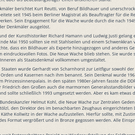
äler berichtet Kurt Reutti, von Beruf Bildhauer und unerschrocken
itete seit 1945 beim Berliner Magistrat als Beauftragter für die R
werken. Sein Engagement für die Wache wurde durch die nach 194
der Denkmäler ausgelöst.
und der Kunsthistoriker Richard Hamann und Ludwig Justi gelang 
 Ende Mai 1950 sollten sie mit Stahlseilen und einem Schwenkkran
chte, dass ein Bildhauer als Experte hinzugezogen und anderes Ge
 eindrucksvollen Fotos. Die Neue Wache blieb stehen. Sie wurde s
 Inneren als Staatsdenkmal vollkommen umgestaltet.
Staaten wurde Gerhardt von Scharnhorst zur Leitfigur sowohl de
 Orden und Kasernen nach ihm benannt. Sein Denkmal wurde 1963 
Prinzessinnenpalais. In den späten 1980er-Jahren fasste die DD
ür Friedrich den Großen auch die marmornen Generalsstandbilder 
und sollte schließlich 1993 umgesetzt werden. Aber es kam etwas 
 Bundeskanzler Helmut Kohl, die Neue Wache zur Zentralen Geden
tölzl, den Direktor des im benachbarten Zeughaus eingerichteten 
 Käthe Kollwitz in der Wache aufzustellen. Hierfür sollte, mit Zus
es Format vergrößert und in Bronze gegossen werden. Alle Einsprü