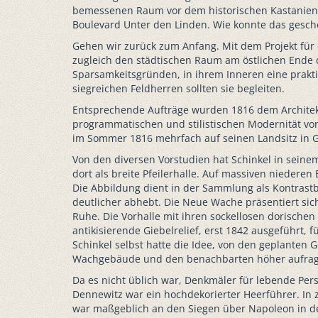
bemessenen Raum vor dem historischen Kastanienwä
Boulevard Unter den Linden. Wie konnte das gesc
Gehen wir zurück zum Anfang. Mit dem Projekt für
zugleich den städtischen Raum am östlichen Ende d
Sparsamkeitsgründen, in ihrem Inneren eine prakti
siegreichen Feldherren sollten sie begleiten.
Entsprechende Aufträge wurden 1816 dem Architekte
programmatischen und stilistischen Modernität vo
im Sommer 1816 mehrfach auf seinen Landsitz in Gl
Von den diversen Vorstudien hat Schinkel in seine
dort als breite Pfeilerhalle. Auf massiven niedere
Die Abbildung dient in der Sammlung als Kontrast
deutlicher abhebt. Die Neue Wache präsentiert sic
Ruhe. Die Vorhalle mit ihren sockellosen dorischen
antikisierende Giebelrelief, erst 1842 ausgeführt,
Schinkel selbst hatte die Idee, von den geplant
Wachgebäude und den benachbarten höher aufrage
Da es nicht üblich war, Denkmäler für lebende Per
Dennewitz war ein hochdekorierter Heerführer. In 
war maßgeblich an den Siegen über Napoleon in der 