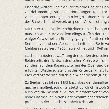
Über das weitere Schicksal der Wache und der Denkm
Zeitdokumente gestützten Erinnerungen. Reutti arbe
verschleppten, enteigneten oder geraubten Kunst
des Bauwerks und Versetzung oder Verschrottung 
Mit Unterstützung des Architekten Hans Scharoun 
mussten weg. Kurz von dem Pfingsttreffen der FDJ
einiger Gewissheit zu Bruch gegangen. Reutti errei
Demontage und den Abtransport mit einer Serie von
Mehlan restauriert, 1960 neu eröffnet und 1968 im
Nach der Wiederbewaffnung der beiden deutschen 
Beiderseits der deutsch-deutschen Grenze wurden
sondern auf dem Rasen zwischen der Oper und dem 
erfolgten Wiederaufstellung des Reiterdenkmals f
Dies verzögerte sich durch die Wiedervereinigung 
Zu Beginn des Jahres 1993 beschloss der damalige
machen, maßgeblich unterstützt durch Christoph S
auch vor, die Skulptur "Mutter mit totem Sohn" von
hohe Plastik auf ein den Gedenkraum beherrschend
prallten an der Entschlossenheit Kohls ab.