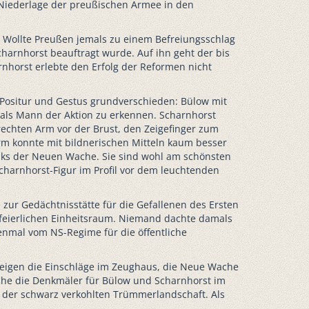
n Niederlage der preußischen Armee in den
. Wollte Preußen jemals zu einem Befreiungsschlag
arnhorst beauftragt wurde. Auf ihn geht der bis
arnhorst erlebte den Erfolg der Reformen nicht
 Positur und Gestus grundverschieden: Bülow mit
 als Mann der Aktion zu erkennen. Scharnhorst
n rechten Arm vor der Brust, den Zeigefinger zum
rm konnte mit bildnerischen Mitteln kaum besser
nks der Neuen Wache. Sie sind wohl am schönsten
harnhorst-Figur im Profil vor dem leuchtenden
zur Gedächtnisstätte für die Gefallenen des Ersten
 feierlichen Einheitsraum. Niemand dachte damals
enmal vom NS-Regime für die öffentliche
zeigen die Einschläge im Zeughaus, die Neue Wache
che die Denkmäler für Bülow und Scharnhorst im
 der schwarz verkohlten Trümmerlandschaft. Als