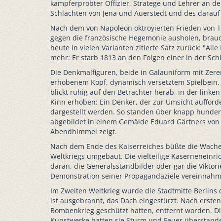
kampferprobter Offizier, Stratege und Lehrer an d
Schlachten von Jena und Auerstedt und des darau
Nach dem von Napoleon oktroyierten Frieden von T
gegen die französische Hegemonie ausholen, brauc
heute in vielen Varianten zitierte Satz zurück: "A
mehr: Er starb 1813 an den Folgen einer in der Sc
Die Denkmalfiguren, beide in Galauniform mit Zere
erhobenem Kopf, dynamisch versetztem Spielbein, d
blickt ruhig auf den Betrachter herab, in der linke
Kinn erhoben: Ein Denker, der zur Umsicht auffor
dargestellt werden. So standen über knapp hunder
abgebildet in einem Gemälde Eduard Gärtners von 
Abendhimmel zeigt.
Nach dem Ende des Kaiserreiches büßte die Wache i
Weltkriegs umgebaut. Die vielteilige Kaserneneinr
daran, die Generalsstandbilder oder gar die Vikto
Demonstration seiner Propagandaziele vereinnahm
Im Zweiten Weltkrieg wurde die Stadtmitte Berlin
ist ausgebrannt, das Dach eingestürzt. Nach ers
Bombenkrieg geschützt hatten, entfernt worden. D
Kunstwerke hatten sie Sturm und Feuer überstande