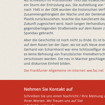
Als schließlich im Frühsommer 1993 das inzwische
ein Sturm der Entrüstung aus. Die Aufstellung von
nach 1945 in der DDR wurden die historischen Verf
Zusammengehörigkeit der Wache und der Denkmale ig
Plastik zurückzuziehen, brachte das Kanzleramt da
Zukunft zugesichert wird. Nach langen Verhandlunge
gegenüberliegenden Straßenseite auf dem Rasen zw
Spandau gebracht.
Aber die Geschichte ist noch nicht zu Ende. Es ist
auf dem Rasen bei der Oper, wo sie aufs Neue ane
Gerhard von Scharnhorst war eine Schlüsselfigur d
es keine Befreiung von französischer Fremdherrsc
zerschossen worden. Die neu in Marmor geschlagene
und diskursive Einheit bilden.
Die Frankfurter Allgemeine im Internet: ww.faz.net
Nehmen Sie Kontakt auf
Schreiben Sie uns einen Nachricht / Ihre Meinung 
Ihren Worten. Wir freuen uns auf Sie!