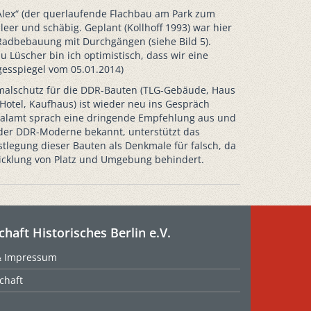
Alex“ (der querlaufende Flachbau am Park zum
 leer und schäbig. Geplant (Kollhoff 1993) war hier
Radbebauung mit Durchgängen (siehe Bild 5).
 Lüscher bin ich optimistisch, dass wir eine
agesspiegel vom 05.01.2014)
malschutz für die DDR-Bauten (TLG-Gebäude, Haus
Hotel, Kaufhaus) ist wieder neu ins Gespräch
lamt sprach eine dringende Empfehlung aus und
 der DDR-Moderne bekannt, unterstützt das
stlegung dieser Bauten als Denkmale für falsch, da
icklung von Platz und Umgebung behindert.
chaft Historisches Berlin e.V.
& Impressum
chaft