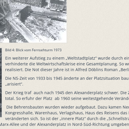
Bild 4: Blick vom Fernsehturm 1973
Ein weiterer Aufstieg zu einem „Weltstadtplatz“ wurde durch ei
verhinderte die Weltwirtschaftskrise eine Gesamtplanung. So 
realisiert. Die Not dieser Jahre ist in Alfred Döblins Roman „Ber
Die NS-Zeit von 1933 bis 1945 änderte an der Platzsituation ba
„arisiert“.
Der Krieg traf auch nach 1945 den Alexanderplatz schwer. Die Z
total. So erfuhr der Platz ab 1960 seine weitestgehende Verän
Die Behrensbauten wurden wieder aufgebaut. Dazu kamen Neub
Kongresshalle, Warenhaus, Verlagshaus, Haus des Reisens das
veränderten sich. So ist der „innere Platz“ durch die „Schnells
Marx-Allee und der Alexanderplatz in Nord-Süd-Richtung umgeben.