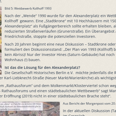
e.
Bild 5: Wettbewerb Kollhoff 1993
Nach der „Wende“ 1990 wurde für den Alexanderplatz ein Wett
Kollhoff gewann. Eine „Stadtkrone“ mit 10 Hochhäusern mit 150
Alexanderplatz“ als Fußgängerbereich sollte erhalten bleibe
reduzierten Straßenverläufen (Grunerstraße). Ein Überangebot
Friedrichstraße, stoppte die potenziellen Investoren.
Nach 20 Jahren beginnt eine neue Diskussion – Stadtkrone ode
formuliert den Diskussionsstand: „Der Plan von 1993 (Kollhoff) bl
kein Abriss)! Nur der Investor Hines (Saturn-Gebäude) hat noc
Wohnhaus (!) bauen.
Ist das die Lösung für den Alexanderplatz?
Die Gesellschaft Historisches Berlin e.V. möchte jedenfalls di
 Karl-Liebknecht-Straße (Neuer Markt/Marienkirche) als wichtigste
em „Rathausforum“ und dem Molkenmarkt/Klosterviertel schon weg
des Rathausforums und einen städtebaulichen Wettbewerb“ sagt Man
Eröffnung (2019) nicht in einer städtebaulichen Brache steht“.
Aus Bericht der Morgenpost vom 20
In der aktuellen Diskussion (T
im Gespräch.