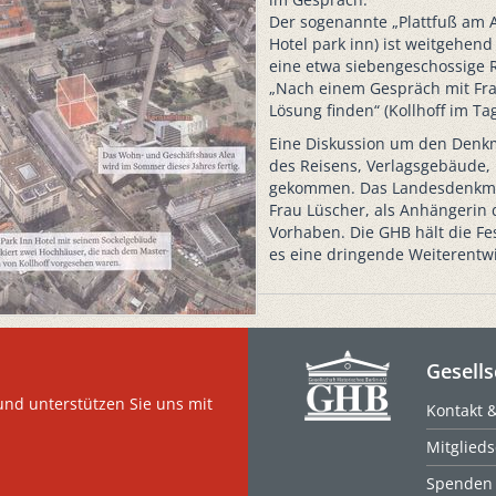
Der sogenannte „Plattfuß am 
Hotel park inn) ist weitgehend
eine etwa siebengeschossige 
„Nach einem Gespräch mit Frau
Lösung finden“ (Kollhoff im T
Eine Diskussion um den Denk
des Reisens, Verlagsgebäude, 
gekommen. Das Landesdenkma
Frau Lüscher, als Anhängerin
Vorhaben. Die GHB hält die Fe
es eine dringende Weiterentw
Gesells
und unterstützen Sie uns mit
Kontakt 
Mitglieds
Spenden