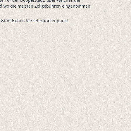
te Tor der Doppelstadt, über welches der
und wo die meisten Zollgebühren eingenommen
oßstädtischen Verkehrsknotenpunkt.