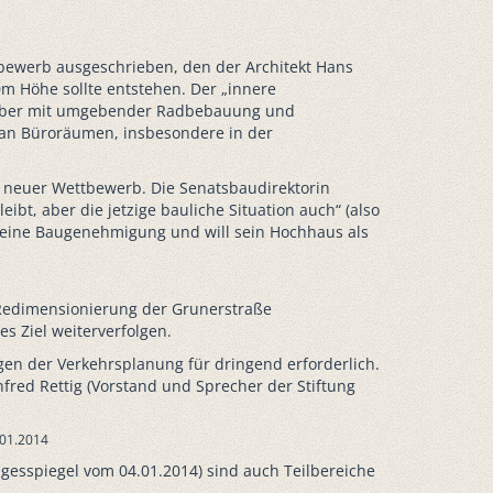
bewerb ausgeschrieben, den der Architekt Hans
m Höhe sollte entstehen. Der „innere
n, aber mit umgebender Radbebauung und
 an Büroräumen, insbesondere in der
r neuer Wettbewerb. Die Senatsbaudirektorin
eibt, aber die jetzige bauliche Situation auch“ (also
h eine Baugenehmigung und will sein Hochhaus als
e Redimensionierung der Grunerstraße
s Ziel weiterverfolgen.
en der Verkehrsplanung für dringend erforderlich.
fred Rettig (Vorstand und Sprecher der Stiftung
.01.2014
agesspiegel vom 04.01.2014) sind auch Teilbereiche