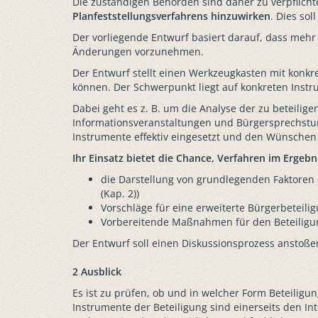
Die zuständigen Behörden sind daher zu verpflich
Planfeststellungsverfahrens hinzuwirken
. Dies so
Der vorliegende Entwurf basiert darauf, dass mehr
Änderungen vorzunehmen.
Der Entwurf stellt einen Werkzeugkasten mit konk
können. Der Schwerpunkt liegt auf konkreten Inst
Dabei geht es z. B. um die Analyse der zu beteilig
Informationsveranstaltungen und Bürgersprechstund
Instrumente effektiv eingesetzt und den Wünschen
Ihr Einsatz bietet die Chance, Verfahren im Ergeb
die Darstellung von grundlegenden Faktoren e
(Kap. 2))
Vorschläge für eine erweiterte Bürgerbeteili
Vorbereitende Maßnahmen für den Beteiligun
Der Entwurf soll einen Diskussionsprozess anstoß
2 Ausblick
Es ist zu prüfen, ob und in welcher Form Beteili
Instrumente der Beteiligung sind einerseits den In