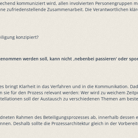
prechend kommuniziert wird, allen involvierten Personengruppen me
eine zufriedenstellende Zusammenarbeit. Die Verantwortlichen klä
iligung konzipiert?
 genommen werden soll, kann nicht ,nebenbei passieren' oder spo
ses bringt Klarheit in das Verfahren und in die Kommunikation. Da
n sie für den Prozess relevant werden: Wer wird zu weichem Zeitp
tellationen soll der Austausch zu verschiedenen Themen am beste
rdneten Rahmen des Beteiligungsprozesses ab, innerhalb dessen ei
nen. Deshalb sollte die Prozessarchitektur gleich in der Vorber