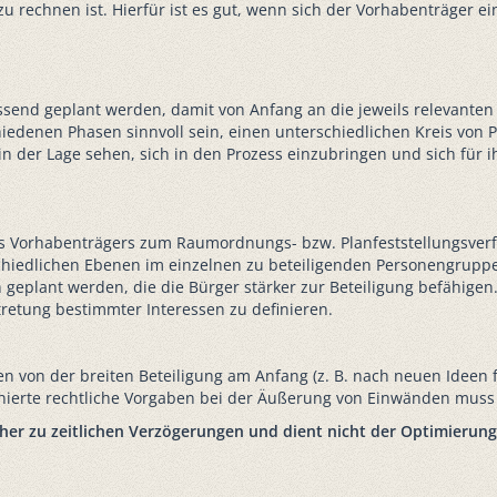
u rechnen ist. Hierfür ist es gut, wenn sich der Vorhabenträger 
fassend geplant werden, damit von Anfang an die jeweils relevant
hiedenen Phasen sinnvoll sein, einen unterschiedlichen Kreis von
ch in der Lage sehen, sich in den Prozess einzubringen und sich für 
s Vorhabenträgers zum Raumordnungs- bzw. Planfeststellungsverf
iedlichen Ebenen im einzelnen zu beteiligenden Personengruppen i
plant werden, die die Bürger stärker zur Beteiligung befähigen. 
retung bestimmter Interessen zu definieren.
en von der breiten Beteiligung am Anfang (z. B. nach neuen Ideen 
inierte rechtliche Vorgaben bei der Äußerung von Einwänden muss a
eher zu zeitlichen Verzögerungen und dient nicht der Optimierung