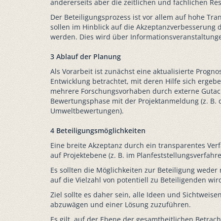
andererseits aber die zeitlichen und fachlichen Res
Der Beteiligungsprozess ist vor allem auf hohe Tr
sollen im Hinblick auf die Akzeptanzverbesserung 
werden. Dies wird über Informationsveranstaltungen
3 Ablauf der Planung
Als Vorarbeit ist zunächst eine aktualisierte Progn
Entwicklung betrachtet, mit deren Hilfe sich erge
mehrere Forschungsvorhaben durch externe Gutacht
Bewertungsphase mit der Projektanmeldung (z. B. durch
Umweltbewertungen).
4 Beteiligungsmöglichkeiten
Eine breite Akzeptanz durch ein transparentes Verf
auf Projektebene (z. B. im Planfeststellungsverfah
Es sollten die Möglichkeiten zur Beteiligung wede
auf die Vielzahl von potentiell zu Beteiligenden w
Ziel sollte es daher sein, alle Ideen und Sichtwei
abzuwägen und einer Lösung zuzuführen.
Es gilt, auf der Ebene der gesamtheitlichen Betrac