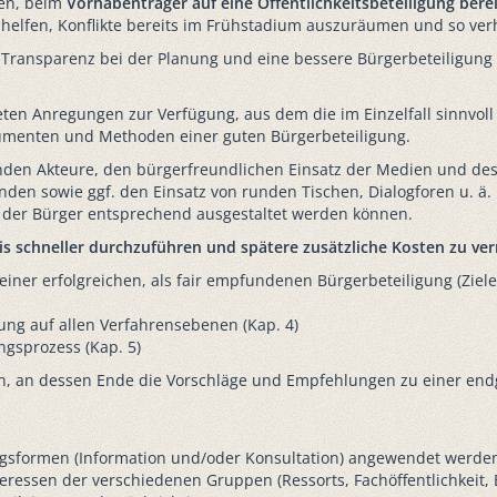
ten, beim
Vorhabenträger auf eine Öffentlichkeitsbeteiligung berei
ll helfen, Konflikte bereits im Frühstadium auszuräumen und so ve
 Transparenz bei der Planung und eine bessere Bürgerbeteiligung 
reten Anregungen zur Verfügung, aus dem die im Einzelfall sinn
rumenten und Methoden einer guten Bürgerbeteiligung.
enden Akteure, den bürgerfreundlichen Einsatz der Medien und des 
en sowie ggf. den Einsatz von runden Tischen, Dialogforen u. ä. 
 der Bürger entsprechend ausgestaltet werden können.
nis schneller durchzuführen und spätere zusätzliche Kosten zu ve
iner erfolgreichen, als fair empfundenen Bürgerbeteiligung (Ziel
gung auf allen Verfahrensebenen (Kap. 4)
gsprozess (Kap. 5)
en, an dessen Ende die Vorschläge und Empfehlungen zu einer end
gungsformen (Information und/oder Konsultation) angewendet werde
teressen der verschiedenen Gruppen (Ressorts, Fachöffentlichkeit,