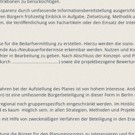
triktionen zu berücksichtigen.
ansparenz durch umfassende Informationsbereitstellung ausgericht
den Bürgern frühzeitig Einblick in Aufgabe, Zielsetzung, Methodi
, die Veröffentlichung von Fachartikeln oder den Einsatz der Inte
ose für die Bedarfsermittlung zu erstellen. Hierzu werden die sozi
bende Aus-/Neubauerfordernisse erkennbar werden. Nutzen und Kost
er in Bearbeitung zu geben. Nach Abschluss der Konzept- und Pr
 .......................................) sowie die projektbezogene Be
ahren bei der Aufstellung des Planes ist von hohem Interesse. And
ren) ist eine umfassende Bürgerbeteiligung in dieser Form in Berli
r regional noch gruppenspezifisch eingeschränkt werden. Im Hinbli
ird es kaum möglich sein, in allen Strategien, Methoden und Proje
sen mit Hilfe von zweckmäßigen Verfahren der Beteiligung in den Er
htung die Bürger für den Planungsprozess zu interessieren und für