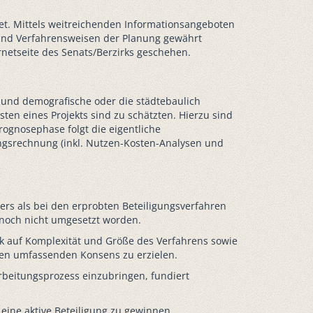
et. Mittels weitreichenden Informationsangeboten
k und Verfahrensweisen der Planung gewährt
rnetseite des Senats/Berzirks geschehen.
o- und demografische oder die städtebaulich
en eines Projekts sind zu schätzten. Hierzu sind
ognosephase folgt die eigentliche
wertungsrechnung (inkl. Nutzen-Kosten-Analysen und
ers als bei den erprobten Beteiligungsverfahren
n noch nicht umgesetzt worden.
ck auf Komplexität und Größe des Verfahrens sowie
kten umfassenden Konsens zu erzielen.
arbeitungsprozess einzubringen, fundiert
 eine aktive Beteiligung zu gewinnen.