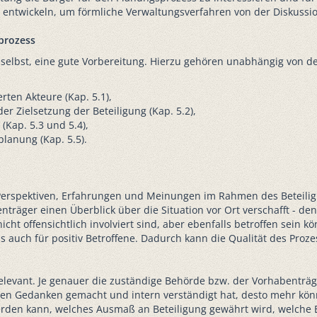
 entwickeln, um förmliche Verwaltungsverfahren von der Diskussio
prozess
elbst, eine gute Vorbereitung. Hierzu gehören unabhängig von der 
rten Akteure (Kap. 5.1),
 Zielsetzung der Beteiligung (Kap. 5.2),
(Kap. 5.3 und 5.4),
planung (Kap. 5.5).
 Perspektiven, Erfahrungen und Meinungen im Rahmen des Beteili
benträger einen Überblick über die Situation vor Ort verschafft - 
t offensichtlich involviert sind, aber ebenfalls betroffen sein kön
als auch für positiv Betroffene. Dadurch kann die Qualität des Pro
n relevant. Je genauer die zuständige Behörde bzw. der Vorhabenträ
en Gedanken gemacht und intern verständigt hat, desto mehr können
werden kann, welches Ausmaß an Beteiligung gewährt wird, welche 