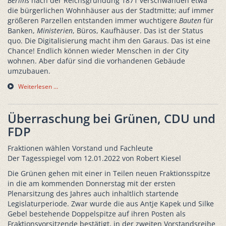
Berlins
nach der Reichsgründung 1871 verschwanden etwa
die bürgerlichen Wohnhäuser aus der Stadtmitte; auf immer
größeren Parzellen entstanden immer wuchtigere
Bauten
für
Banken,
Ministerien
, Büros, Kaufhäuser. Das ist der Status
quo. Die Digitalisierung macht ihm den Garaus. Das ist eine
Chance! Endlich können wieder Menschen in der City
wohnen. Aber dafür sind die vorhandenen Gebäude
umzubauen.
Weiterlesen …
Überraschung bei Grünen, CDU und
FDP
Fraktionen wählen Vorstand und Fachleute
Der Tagesspiegel vom 12.01.2022 von Robert Kiesel
Die Grünen gehen mit einer in Teilen neuen Fraktionsspitze
in die am kommenden Donnerstag mit der ersten
Plenarsitzung des Jahres auch inhaltlich startende
Legislaturperiode. Zwar wurde die aus Antje Kapek und Silke
Gebel bestehende Doppelspitze auf ihren Posten als
Fraktionsvorsitzende bestätigt, in der zweiten Vorstandsreihe