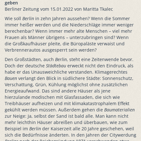
geben
Berliner Zeitung vom 15.01.2022 von Maritta Tkalec
Wie soll
Berlin
in zehn Jahren aussehen? Wenn die Sommer
immer heißer werden und die Niederschläge immer weniger
berechenbar? Wenn immer mehr alte Menschen – viel mehr
Frauen als Männer übrigens – unterzubringen sind? Wenn
die Großkaufhäuser pleite, die Büropaläste verwaist und
Verbrennerautos ausgesperrt sein werden?
Den Großstädten, auch
Berlin
, steht eine Zeitenwende bevor.
Doch der deutsche
Städtebau
erweckt nicht den Eindruck, als
habe er das Unausweichliche verstanden. Klimagerechtes
Bauen
verlangt den Blick in südlichere Städte: Sonnenschutz,
Verschattung, Grün, Kühlung möglichst ohne zusätzlichen
Energieaufwand. Das sind andere Häuser als jene
hierzulande modischen mit Glasfassaden, die sich wie
Treibhäuser aufheizen und mit klimakatastrophalem Effekt
gekühlt werden müssen. Außerdem gehen die
Baumaterialien
zur Neige: Ja, selbst der Sand ist bald alle. Man kann nicht
mehr leichthin Häuser abreißen und überbauen, wie zum
Beispiel im
Berlin
der Kaiserzeit alle 20 Jahre geschehen, weil
sich die Bedürfnisse änderten. In den Jahren der Citywerdung