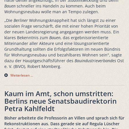
hatte Geisel angekündigt, in der
Stadtentwicklung
und beim
Bauen
schneller ins Handeln zu kommen. Auch beim
Wohnungsneubau wolle man an Tempo zulegen.
„Die
Berliner
Wohnungsknappheit hat sich längst zu einer
sozialen Frage verschärft, die mit einer hohen Priorität von
der neuen Landesregierung angegangen werden muss. Ein
klares Bekenntnis zum
Bauen
, das ergebnisorientierte
Miteinander aller Akteure und eine lösungsorientierte
Grundhaltung sollten die Erfolgsfaktoren im neuen Bündnis
für Wohnungsneubau und bezahlbares Wohnen sein", sagte
dazu der Hauptgeschäftsführer des
Bauindustrieverbandes
Ost
e. V. (BIVO), Robert Momberg.
Weiterlesen …
Kaum im Amt, schon umstritten:
Berlins neue Senatsbaudirektorin
Petra Kahlfeldt
Bisher arbeitete die Professorin an Villen und sprach sich für
Rekonstruktionen aus. Dass gerade sie auf Regula Lüscher