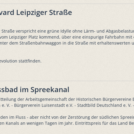
ard Leipziger Straße
 Straße verspricht eine grüne Idylle ohne Lärm- und Abgasbelastu
r, vom Leipziger Platz kommend, über eine einspurige Fahrbahn mi
hinter dem Straßenbahnwaggon in die Straße mit erhaltenswerte
volution stattfinden.
ssbad im Spreekanal
tteilung der Arbeitsgemeinschaft der Historischen Bürgervereine B
 e. V. - Bürgerverein Luisenstadt e.V. - Stadtbild Deutschland e. V. -
n im Fluss - aber nicht von der Zerstörung der südlichen Spreei
 Kanals an wenigen Tagen im Jahr. Eintrittspreis für das Land Ber