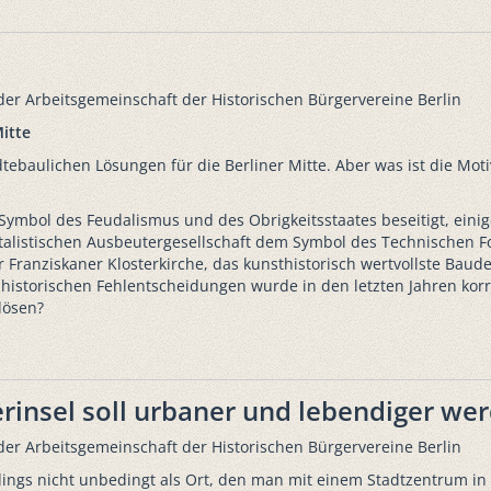
der Arbeitsgemeinschaft der Historischen Bürgervereine Berlin
itte
ädtebaulichen Lösungen für die Berliner Mitte. Aber was ist die Mot
ymbol des Feudalismus und des Obrigkeitsstaates beseitigt, einige
talistischen Ausbeutergesellschaft dem Symbol des Technischen Fo
Franziskaner Klosterkirche, das kunsthistorisch wertvollste Baude
historischen Fehlentscheidungen wurde in den letzten Jahren korri
lösen?
erinsel soll urbaner und lebendiger we
der Arbeitsgemeinschaft der Historischen Bürgervereine Berlin
erdings nicht unbedingt als Ort, den man mit einem Stadtzentrum in