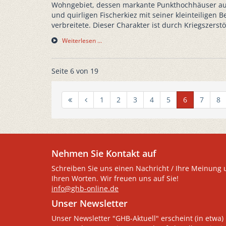
Wohngebiet, dessen markante Punkthochhäuser aus 
und quirligen Fischerkiez mit seiner kleinteiligen B
verbreitete. Dieser Charakter ist durch Kriegszers
Weiterlesen …
Seite 6 von 19
1
2
3
4
5
6
7
8
Nehmen Sie Kontakt auf
Schreiben Sie uns einen Nachricht / Ihre Meinung 
Ihren Worten. Wir freuen uns auf Sie!
info@ghb-online.de
Unser Newsletter
Unser Newsletter "GHB-Aktuell" erscheint (in etwa) 