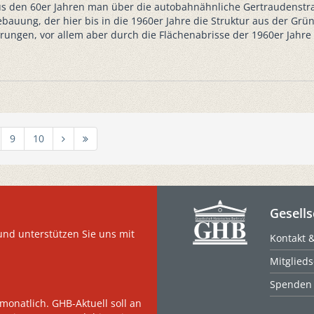
den 60er Jahren man über die autobahnähnliche Gertraudenstraße
ebauung, der hier bis in die 1960er Jahre die Struktur aus der Gründ
törungen, vor allem aber durch die Flächenabrisse der 1960er Jahr
9
10
Gesells
und unterstützen Sie uns mit
Kontakt 
Mitglieds
Spenden
monatlich. GHB-Aktuell soll an