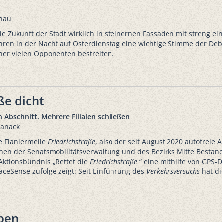
rnau
ie Zukunft der Stadt wirklich in steinernen Fassaden mit streng 
ren in der Nacht auf Osterdienstag eine wichtige Stimme der Deba
ner vielen Opponenten bestreiten.
ße dicht
 Abschnitt. Mehrere Filialen schließen
Hanack
e Flaniermeile
Friedrichstraße
, also der seit August 2020 autofreie
nen der Senatsmobilitätsverwaltung und des Bezirks Mitte Bestand
ktionsbündnis „Rettet die
Friedrichstraße
“ eine mithilfe von GPS-
ceSense zufolge zeigt: Seit Einführung des
Verkehrsversuchs
hat di
aben