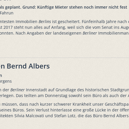
 als geplant. Grund: Künftige Mieter stehen noch immer nicht fest
 Fahrun
entesten Immobilien
Berlins
ist gescheitert. Fünfeinhalb Jahre nac
t 2017 steht nun alles auf Anfang, weil sich die vom Senat ins Aug
konnten. Nach Angaben der landeseigenen
Berliner
Immobilienmana
en Bernd Albers
n
ürgens
on der
Berliner
Innenstadt auf Grundlage des historischen Stadtgrun
erlegen. Das teilten am Donnerstag sowohl sein Büro als auch der
u müssen, dass nach kurzer schwerer Krankheit unser Geschäftspar
 seines Büros. Sein Verlust hinterlasse eine große Lücke in der öff
itekten Silvia Malcovati und Stefan Lotz, die das Büro Bernd Alber