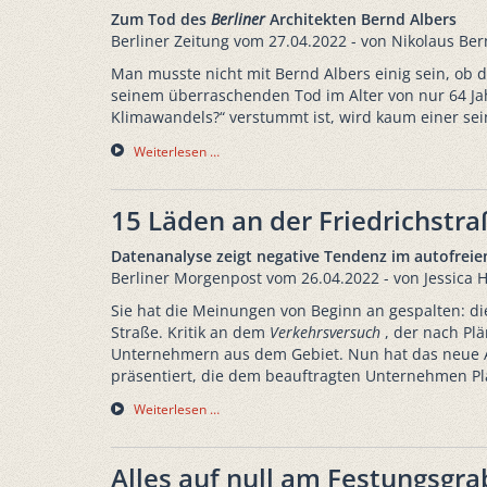
Zum Tod des
Berliner
Architekten Bernd Albers
Berliner Zeitung vom 27.04.2022 - von Nikolaus Be
Man musste nicht mit Bernd Albers einig sein, ob d
seinem überraschenden Tod im Alter von nur 64 Jah
Klimawandels?“ verstummt ist, wird kaum einer sei
Weiterlesen …
15 Läden an der Friedrichstra
Datenanalyse zeigt negative Tendenz im autofreien
Berliner Morgenpost vom 26.04.2022 - von Jessica 
Sie hat die Meinungen von Beginn an gespalten: di
Straße. Kritik an dem
Verkehrsversuch
, der nach Plä
Unternehmern aus dem Gebiet. Nun hat das neue A
präsentiert, die dem beauftragten Unternehmen Pla
Weiterlesen …
Alles auf null am Festungsgr