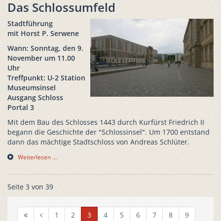
Das Schlossumfeld
Stadtführung
mit Horst P. Serwene
Wann: Sonntag, den 9.
November um 11.00
Uhr
Treffpunkt: U-2 Station
Museumsinsel
Ausgang Schloss
Portal 3
Mit dem Bau des Schlosses 1443 durch Kurfürst Friedrich II
begann die Geschichte der "Schlossinsel". Um 1700 entstand
dann das mächtige Stadtschloss von Andreas Schlüter.
Weiterlesen …
Seite 3 von 39
1
2
3
4
5
6
7
8
9