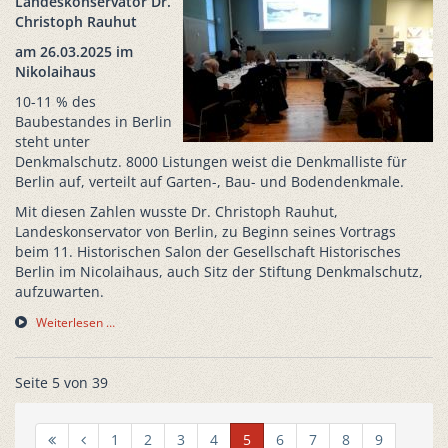
Landeskonservator Dr.
Christoph Rauhut
am 26.03.2025 im
Nikolaihaus
10-11 % des
Baubestandes in Berlin
steht unter
Denkmalschutz. 8000 Listungen weist die Denkmalliste für
Berlin auf, verteilt auf Garten-, Bau- und Bodendenkmale.
Mit diesen Zahlen wusste Dr. Christoph Rauhut,
Landeskonservator von Berlin, zu Beginn seines Vortrags
beim 11. Historischen Salon der Gesellschaft Historisches
Berlin im Nicolaihaus, auch Sitz der Stiftung Denkmalschutz,
aufzuwarten.
Weiterlesen …
Seite 5 von 39
1
2
3
4
5
6
7
8
9