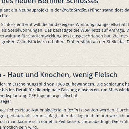
des neuen Berliner Schlosses
plant ein Neubauprojekt in der
Breite Straße
. Früher stand dort d
chter
 Schloss entfernt will die landeseigene Wohnungsbaugesellschaft M
als Sozialwohnungen. Das bestätigte die WBM jetzt auf Anfrage. Wi
erwaltung für Stadtentwicklung jetzt ausgeschrieben hat. Ziel des 
großen Grundstücks zu erhalten. Früher stand an der Stelle das 
n - Haut und Knochen, wenig Fleisch
er im Erscheinungsbild von 1968 zu bewundern. Die Sanierung hat
bis ins Detail für die originale Fassung einsetzten, um Mies wied
werksplanung: GSE Ingenieurgesellschaft
Jaeger
der
Rohes Neue Nationalgalerie in
Berlin
ist saniert worden. Durch 
änger gedauert als veranschlagt, aber das lag an dem nun wirklic
Doch man konnte sich ohnehin Zeit lassen, coronabedingt. Die Eröf
 möglich sein wird.