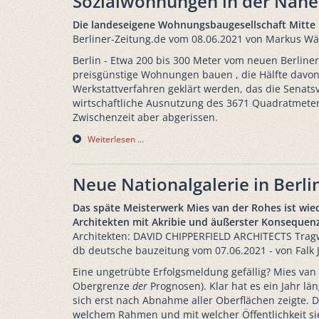
Sozialwohnungen in der Nähe 
Die landeseigene Wohnungsbaugesellschaft Mitte 
Berliner-Zeitung.de vom 08.06.2021 von Markus Wä
Berlin - Etwa 200 bis 300 Meter vom neuen Berliner
preisgünstige Wohnungen bauen , die Hälfte davon 
Werkstattverfahren geklärt werden, das die Senatsv
wirtschaftliche Ausnutzung des 3671 Quadratmeter 
Zwischenzeit aber abgerissen.
Weiterlesen …
Neue Nationalgalerie in Berli
Das späte Meisterwerk Mies van der Rohes ist wied
Architekten mit Akribie und äußerster Konsequenz 
Architekten: DAVID CHIPPERFIELD ARCHITECTS Trag
db deutsche bauzeitung vom 07.06.2021 - von Falk 
Eine ungetrübte Erfolgsmeldung gefällig? Mies van
Obergrenze
der
Prognosen). Klar hat es ein Jahr l
sich erst nach Abnahme aller Oberflächen zeigte. 
welchem Rahmen und mit welcher Öffentlichkeit sie