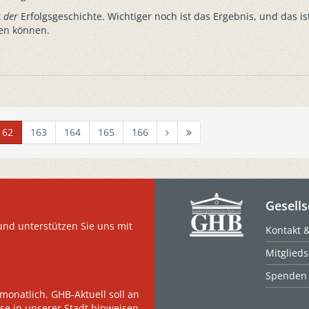
t
der
Erfolgsgeschichte. Wichtiger noch ist das Ergebnis, und das is
en können.
162
163
164
165
166
Gesells
und unterstützen Sie uns mit
Kontakt 
Mitglieds
Spenden
monatlich. GHB-Aktuell soll an
se in unserer Stadt hinweisen.