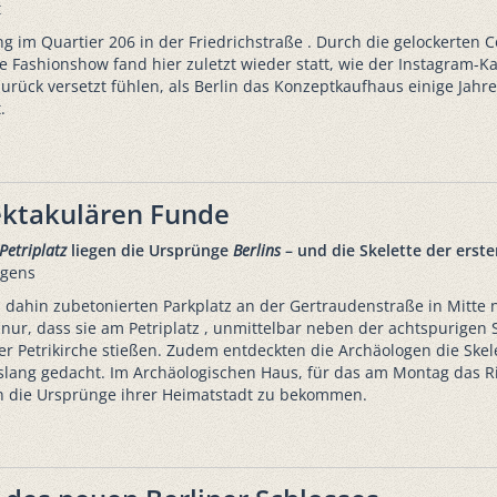
t
g im Quartier 206 in der Friedrichstraße . Durch die gelockerte
Fashionshow fand hier zuletzt wieder statt, wie der Instagram-Kan
 zurück versetzt fühlen, als Berlin das Konzeptkaufhaus einige Jah
.
pektakulären Funde
Petriplatz
liegen die Ursprünge
Berlins
– und die Skelette der erst
rgens
 dahin zubetonierten Parkplatz an der Gertraudenstraße in Mitte n
ht nur, dass sie am Petriplatz , unmittelbar neben der achtspurig
er Petrikirche stießen. Zudem entdeckten die Archäologen die Ske
 bislang gedacht. Im Archäologischen Haus, für das am Montag das Ri
n die Ursprünge ihrer Heimatstadt zu bekommen.