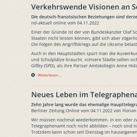
Verkehrswende Visionen an S
Die deutsch-französischen Beziehungen sind derze
nd-aktuell online vom 04.11.2022
Einer der Gründe ist der von Bundeskanzler Olaf 
Staaten nicht leisten können, gibt sich aber zöger
Die Folgen des Angriffskriegs auf die Ukraine belas
Auch in den Hauptstädten spürt man die Auswirkun
und Schulplätze braucht. »Unsere Städte sollen sic
Giffey (SPD), als ihre Pariser Amtskollegin Anne Hi
Weiterlesen …
Neues Leben im Telegraphena
Zehn Jahre lang wurde das ehemalige Haupttelegra
Berliner Zeitung Online vom 04.11.2022 von Floria
Wir müssen nochmal wiederkommen. In ein oder zwei
Telegraphenamt noch nicht abbilden – noch sind nic
Trotzdem kann schon seit Dienstag im hauseigenen