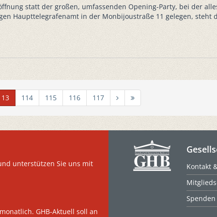
röffnung statt der großen, umfassenden Opening-Party, bei der all
igen Haupttelegrafenamt in der Monbijoustraße 11 gelegen, steht 
113
114
115
116
117
Gesells
und unterstützen Sie uns mit
Kontakt 
Mitglieds
Spenden
monatlich. GHB-Aktuell soll an