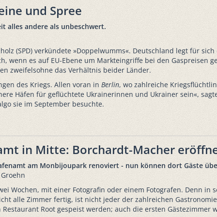
eine und Spree
it alles andere als unbeschwert.
Scholz (SPD) verkündete »Doppelwumms«. Deutschland legt für sich
lich, wenn es auf EU-Ebene um Markteingriffe bei den Gaspreisen ge
ten zweifelsohne das Verhältnis beider Länder.
gen des Kriegs. Allen voran in
Berlin
, wo zahlreiche Kriegsflücht
here Häfen für geflüchtete Ukrainerinnen und Ukrainer sein«, sag
dalgo sie im September besuchte.
mt in Mitte: Borchardt-Macher eröffne
fenamt am Monbijoupark renoviert - nun können dort Gäste übern
n Groehn
 Wochen, mit einer Fotografin oder einem Fotografen. Denn in se
ht alle Zimmer fertig, ist nicht jeder der zahlreichen Gastronomi
 Restaurant Root gespeist werden; auch die ersten Gästezimmer 